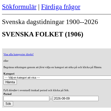
Sökformulär
|
Färdiga frågor
Svenska dagstidningar 1900--2026
SVENSKA FOLKET (1906)
Visa alla kategorier direkt!
eller
Begränsa sökningen genom att
först
välja en kategori att söka på och klicka på Hämta.
Kategori
Fyll
därefter
i eventuell önskad period och klicka på Sök.
Period
--