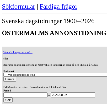
Sökformulär
|
Färdiga frågor
Svenska dagstidningar 1900--2026
ÖSTERMALMS ANNONSTIDNING (
Visa alla kategorier direkt!
eller
Begränsa sökningen genom att
först
välja en kategori att söka på och klicka på Hämta.
Kategori
Fyll
därefter
i eventuell önskad period och klicka på Sök.
Period
--