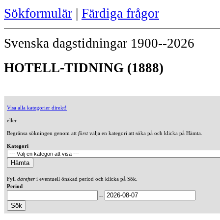
Sökformulär
|
Färdiga frågor
Svenska dagstidningar 1900--2026
HOTELL-TIDNING (1888)
Visa alla kategorier direkt!
eller
Begränsa sökningen genom att
först
välja en kategori att söka på och klicka på Hämta.
Kategori
Fyll
därefter
i eventuell önskad period och klicka på Sök.
Period
--