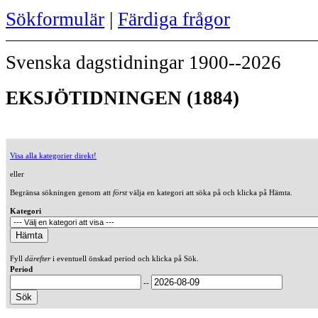
Sökformulär
|
Färdiga frågor
Svenska dagstidningar 1900--2026
EKSJÖTIDNINGEN (1884)
Visa alla kategorier direkt!
eller
Begränsa sökningen genom att
först
välja en kategori att söka på och klicka på Hämta.
Kategori
Fyll
därefter
i eventuell önskad period och klicka på Sök.
Period
--