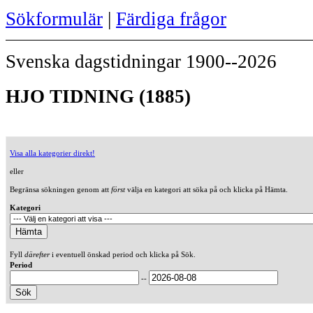
Sökformulär
|
Färdiga frågor
Svenska dagstidningar 1900--2026
HJO TIDNING (1885)
Visa alla kategorier direkt!
eller
Begränsa sökningen genom att
först
välja en kategori att söka på och klicka på Hämta.
Kategori
Fyll
därefter
i eventuell önskad period och klicka på Sök.
Period
--