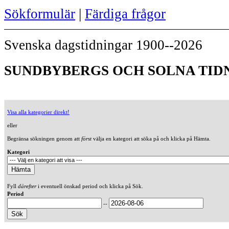
Sökformulär
|
Färdiga frågor
Svenska dagstidningar 1900--2026
SUNDBYBERGS OCH SOLNA TIDNI
Visa alla kategorier direkt!
eller
Begränsa sökningen genom att
först
välja en kategori att söka på och klicka på Hämta.
Kategori
Fyll
därefter
i eventuell önskad period och klicka på Sök.
Period
--