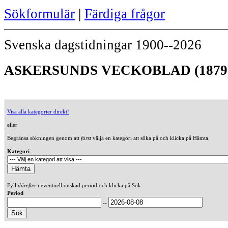
Sökformulär
|
Färdiga frågor
Svenska dagstidningar 1900--2026
ASKERSUNDS VECKOBLAD (1879
Visa alla kategorier direkt!
eller
Begränsa sökningen genom att
först
välja en kategori att söka på och klicka på Hämta.
Kategori
Fyll
därefter
i eventuell önskad period och klicka på Sök.
Period
--