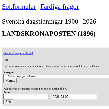
Sökformulär
|
Färdiga frågor
Svenska dagstidningar 1900--2026
LANDSKRONAPOSTEN (1896)
Visa alla kategorier direkt!
eller
Begränsa sökningen genom att
först
välja en kategori att söka på och klicka på Hämta.
Kategori
Fyll
därefter
i eventuell önskad period och klicka på Sök.
Period
--