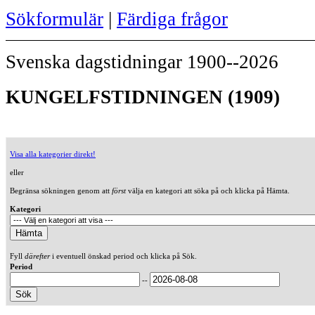
Sökformulär
|
Färdiga frågor
Svenska dagstidningar 1900--2026
KUNGELFSTIDNINGEN (1909)
Visa alla kategorier direkt!
eller
Begränsa sökningen genom att
först
välja en kategori att söka på och klicka på Hämta.
Kategori
Fyll
därefter
i eventuell önskad period och klicka på Sök.
Period
--