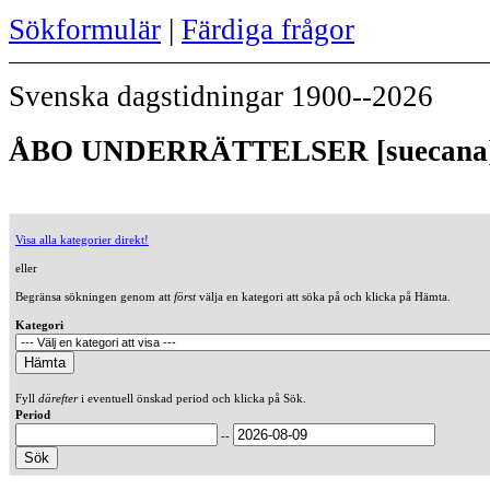
Sökformulär
|
Färdiga frågor
Svenska dagstidningar 1900--2026
ÅBO UNDERRÄTTELSER [suecana] 
Visa alla kategorier direkt!
eller
Begränsa sökningen genom att
först
välja en kategori att söka på och klicka på Hämta.
Kategori
Fyll
därefter
i eventuell önskad period och klicka på Sök.
Period
--