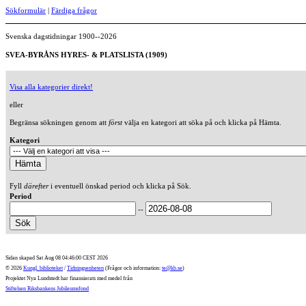
Sökformulär
|
Färdiga frågor
Svenska dagstidningar 1900--2026
SVEA-BYRÅNS HYRES- & PLATSLISTA (1909)
Visa alla kategorier direkt!
eller
Begränsa sökningen genom att
först
välja en kategori att söka på och klicka på Hämta.
Kategori
Fyll
därefter
i eventuell önskad period och klicka på Sök.
Period
--
Sidan skapad Sat Aug 08 04:46:00 CEST 2026
© 2026
Kungl. biblioteket
/
Tidningsenheten
(Frågor och information:
te@kb.se
)
Projektet Nya Lundstedt har finansierats med medel från
Stiftelsen Riksbankens Jubileumsfond