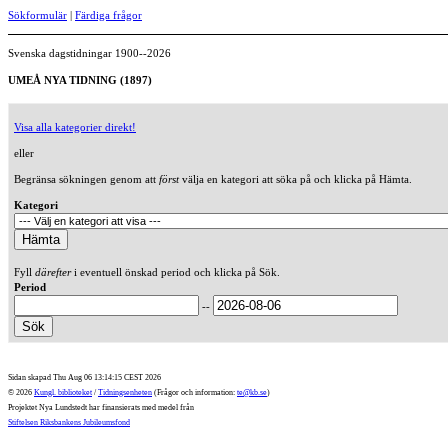
Sökformulär
|
Färdiga frågor
Svenska dagstidningar 1900--2026
UMEÅ NYA TIDNING (1897)
Visa alla kategorier direkt!
eller
Begränsa sökningen genom att
först
välja en kategori att söka på och klicka på Hämta.
Kategori
Fyll
därefter
i eventuell önskad period och klicka på Sök.
Period
--
Sidan skapad Thu Aug 06 13:14:15 CEST 2026
© 2026
Kungl. biblioteket
/
Tidningsenheten
(Frågor och information:
te@kb.se
)
Projektet Nya Lundstedt har finansierats med medel från
Stiftelsen Riksbankens Jubileumsfond