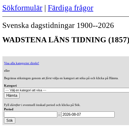
Sökformulär
|
Färdiga frågor
Svenska dagstidningar 1900--2026
WADSTENA LÄNS TIDNING (1857
Visa alla kategorier direkt!
eller
Begränsa sökningen genom att
först
välja en kategori att söka på och klicka på Hämta.
Kategori
Fyll
därefter
i eventuell önskad period och klicka på Sök.
Period
--