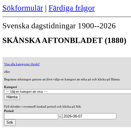
Sökformulär
|
Färdiga frågor
Svenska dagstidningar 1900--2026
SKÅNSKA AFTONBLADET (1880)
Visa alla kategorier direkt!
eller
Begränsa sökningen genom att
först
välja en kategori att söka på och klicka på Hämta.
Kategori
Fyll
därefter
i eventuell önskad period och klicka på Sök.
Period
--