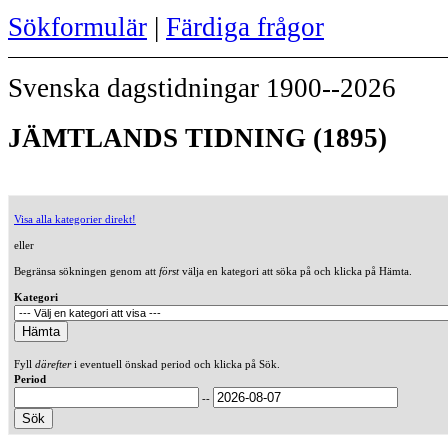
Sökformulär
|
Färdiga frågor
Svenska dagstidningar 1900--2026
JÄMTLANDS TIDNING (1895)
Visa alla kategorier direkt!
eller
Begränsa sökningen genom att
först
välja en kategori att söka på och klicka på Hämta.
Kategori
Fyll
därefter
i eventuell önskad period och klicka på Sök.
Period
--