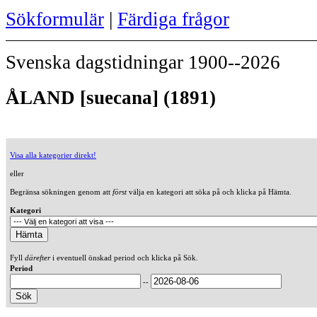
Sökformulär
|
Färdiga frågor
Svenska dagstidningar 1900--2026
ÅLAND [suecana] (1891)
Visa alla kategorier direkt!
eller
Begränsa sökningen genom att
först
välja en kategori att söka på och klicka på Hämta.
Kategori
Fyll
därefter
i eventuell önskad period och klicka på Sök.
Period
--