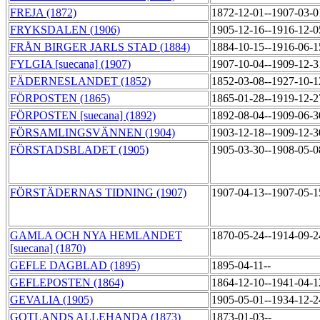
FREJA (1872)
1872-12-01--1907-03-
FRYKSDALEN (1906)
1905-12-16--1916-12-
FRÅN BIRGER JARLS STAD (1884)
1884-10-15--1916-06-
FYLGIA [suecana] (1907)
1907-10-04--1909-12-
FÄDERNESLANDET (1852)
1852-03-08--1927-10-
FÖRPOSTEN (1865)
1865-01-28--1919-12-
FÖRPOSTEN [suecana] (1892)
1892-08-04--1909-06-
FÖRSAMLINGSVÄNNEN (1904)
1903-12-18--1909-12-
FÖRSTADSBLADET (1905)
1905-03-30--1908-05-
FÖRSTÄDERNAS TIDNING (1907)
1907-04-13--1907-05-
GAMLA OCH NYA HEMLANDET
1870-05-24--1914-09-
[suecana] (1870)
GEFLE DAGBLAD (1895)
1895-04-11--
GEFLEPOSTEN (1864)
1864-12-10--1941-04-
GEVALIA (1905)
1905-05-01--1934-12-
GOTLANDS ALLEHANDA (1873)
1873-01-03--