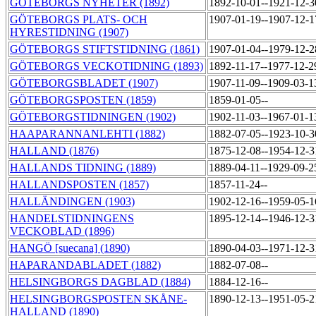
GÖTEBORGS NYHETER (1892)
1892-10-01--1921-12-
GÖTEBORGS PLATS- OCH
1907-01-19--1907-12-
HYRESTIDNING (1907)
GÖTEBORGS STIFTSTIDNING (1861)
1907-01-04--1979-12-
GÖTEBORGS VECKOTIDNING (1893)
1892-11-17--1977-12-
GÖTEBORGSBLADET (1907)
1907-11-09--1909-03-
GÖTEBORGSPOSTEN (1859)
1859-01-05--
GÖTEBORGSTIDNINGEN (1902)
1902-11-03--1967-01-
HAAPARANNANLEHTI (1882)
1882-07-05--1923-10-
HALLAND (1876)
1875-12-08--1954-12-
HALLANDS TIDNING (1889)
1889-04-11--1929-09-
HALLANDSPOSTEN (1857)
1857-11-24--
HALLÄNDINGEN (1903)
1902-12-16--1959-05-
HANDELSTIDNINGENS
1895-12-14--1946-12-
VECKOBLAD (1896)
HANGÖ [suecana] (1890)
1890-04-03--1971-12-
HAPARANDABLADET (1882)
1882-07-08--
HELSINGBORGS DAGBLAD (1884)
1884-12-16--
HELSINGBORGSPOSTEN SKÅNE-
1890-12-13--1951-05-
HALLAND (1890)