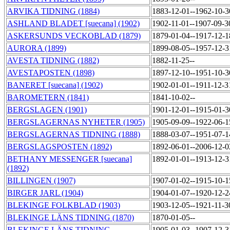
ARVIKA TIDNING (1884)
1883-12-01--1962-10-
ASHLAND BLADET [suecana] (1902)
1902-11-01--1907-09-
ASKERSUNDS VECKOBLAD (1879)
1879-01-04--1917-12-
AURORA (1899)
1899-08-05--1957-12-
AVESTA TIDNING (1882)
1882-11-25--
AVESTAPOSTEN (1898)
1897-12-10--1951-10-
BANERET [suecana] (1902)
1902-01-01--1911-12-
BAROMETERN (1841)
1841-10-02--
BERGSLAGEN (1901)
1901-12-01--1915-01-
BERGSLAGERNAS NYHETER (1905)
1905-09-09--1922-06-
BERGSLAGERNAS TIDNING (1888)
1888-03-07--1951-07-
BERGSLAGSPOSTEN (1892)
1892-06-01--2006-12-
BETHANY MESSENGER [suecana]
1892-01-01--1913-12-
(1892)
BILLINGEN (1907)
1907-01-02--1915-10-
BIRGER JARL (1904)
1904-01-07--1920-12-
BLEKINGE FOLKBLAD (1903)
1903-12-05--1921-11-
BLEKINGE LÄNS TIDNING (1870)
1870-01-05--
BLEKINGE LÄNS TIDNING
1905-01-03--1907-12-