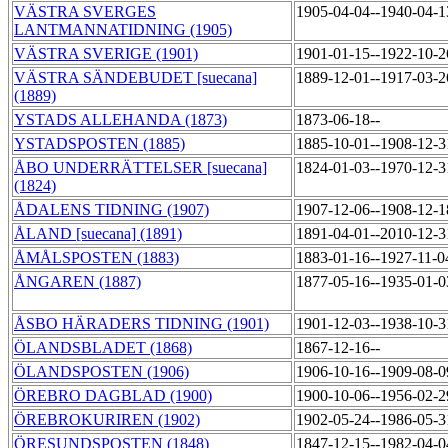
VÄSTRA SVERGES
1905-04-04--1940-04-
LANTMANNATIDNING (1905)
VÄSTRA SVERIGE (1901)
1901-01-15--1922-10-
VÄSTRA SÄNDEBUDET [suecana]
1889-12-01--1917-03-
(1889)
YSTADS ALLEHANDA (1873)
1873-06-18--
YSTADSPOSTEN (1885)
1885-10-01--1908-12-
ÅBO UNDERRÄTTELSER [suecana]
1824-01-03--1970-12-
(1824)
ÅDALENS TIDNING (1907)
1907-12-06--1908-12-
ÅLAND [suecana] (1891)
1891-04-01--2010-12-
ÅMÅLSPOSTEN (1883)
1883-01-16--1927-11-
ÅNGAREN (1887)
1877-05-16--1935-01-
ÅSBO HÄRADERS TIDNING (1901)
1901-12-03--1938-10-
ÖLANDSBLADET (1868)
1867-12-16--
ÖLANDSPOSTEN (1906)
1906-10-16--1909-08-
ÖREBRO DAGBLAD (1900)
1900-10-06--1956-02-
ÖREBROKURIREN (1902)
1902-05-24--1986-05-
ÖRESUNDSPOSTEN (1848)
1847-12-15--1982-04-