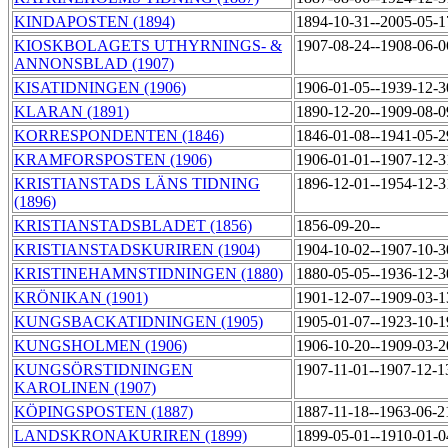
KINDAPOSTEN (1894)
1894-10-31--2005-05-
KIOSKBOLAGETS UTHYRNINGS- &
1907-08-24--1908-06-
ANNONSBLAD (1907)
KISATIDNINGEN (1906)
1906-01-05--1939-12-
KLARAN (1891)
1890-12-20--1909-08-
KORRESPONDENTEN (1846)
1846-01-08--1941-05-
KRAMFORSPOSTEN (1906)
1906-01-01--1907-12-
KRISTIANSTADS LÄNS TIDNING
1896-12-01--1954-12-
(1896)
KRISTIANSTADSBLADET (1856)
1856-09-20--
KRISTIANSTADSKURIREN (1904)
1904-10-02--1907-10-
KRISTINEHAMNSTIDNINGEN (1880)
1880-05-05--1936-12-
KRÖNIKAN (1901)
1901-12-07--1909-03-
KUNGSBACKATIDNINGEN (1905)
1905-01-07--1923-10-
KUNGSHOLMEN (1906)
1906-10-20--1909-03-
KUNGSÖRSTIDNINGEN
1907-11-01--1907-12-
KAROLINEN (1907)
KÖPINGSPOSTEN (1887)
1887-11-18--1963-06-
LANDSKRONAKURIREN (1899)
1899-05-01--1910-01-