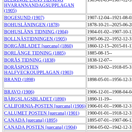
HVARANNANDAGSUPPLAGAN
(1905)
BOGESUND (1907)
1907-12-04--1921-08-
BOHUSLÄNINGEN (1878)
1878-10-21--2025-06-
BOHUSLÄNS TIDNING (1904)
1904-01-02--1907-10-
BOLLNÄSTIDNINGEN (1905)
1905-06-22--1952-12-
BORGÅBLADET [suecana] (1860)
1860-12-15--2015-01-
BORLÄNGE TIDNING (1885)
1885-08-15--
BORÅS TIDNING (1838)
1838-12-07--
BORÅSPOSTEN
1903-10-02--1918-05-
HALFVECKOUPPLAGAN (1903)
BRAND (1898)
1898-05-01--1956-12-
BRAVO (1906)
1906-12-01--1908-04-
BÄRGSLAGSBLADET (1890)
1890-11-19--
CALIFORNIA-POSTEN [suecana] (1906)
1906-01-01--1908-12-
CALUMET POSTEN [suecana] (1901)
1900-01-01--1918-12-
CANADA [suecana] (1895)
1895-07-01--1907-06-
CANADA POSTEN [suecana] (1904)
1904-05-02--1942-12-