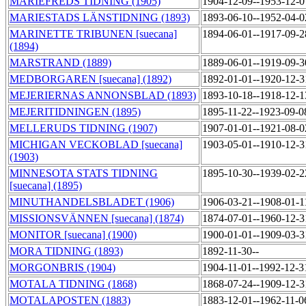
MARIEFREDS TIDNING (1905)
1904-12-09--1953-12-
MARIESTADS LÄNSTIDNING (1893)
1893-06-10--1952-04-
MARINETTE TRIBUNEN [suecana]
1894-06-01--1917-09-
(1894)
MARSTRAND (1889)
1889-06-01--1919-09-
MEDBORGAREN [suecana] (1892)
1892-01-01--1920-12-
MEJERIERNAS ANNONSBLAD (1893)
1893-10-18--1918-12-
MEJERITIDNINGEN (1895)
1895-11-22--1923-09-
MELLERUDS TIDNING (1907)
1907-01-01--1921-08-
MICHIGAN VECKOBLAD [suecana]
1903-05-01--1910-12-
(1903)
MINNESOTA STATS TIDNING
1895-10-30--1939-02-
[suecana] (1895)
MINUTHANDELSBLADET (1906)
1906-03-21--1908-01-
MISSIONSVÄNNEN [suecana] (1874)
1874-07-01--1960-12-
MONITOR [suecana] (1900)
1900-01-01--1909-03-
MORA TIDNING (1893)
1892-11-30--
MORGONBRIS (1904)
1904-11-01--1992-12-
MOTALA TIDNING (1868)
1868-07-24--1909-12-
MOTALAPOSTEN (1883)
1883-12-01--1962-11-