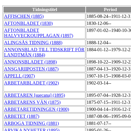
Tidningstitel
Period
AFFISCHEN (1885)
1885-08-24--1911-12-
AFTONBLADET (1830)
1830-12-06--
AFTONBLADET
1897-01-02--1940-10-
HALVVECKOUPPLAGAN (1897)
ALINGSÅS TIDNING (1888)
1888-12-04--
ANNONSBLAD TILL TIDSKRIFT FÖR
1884-01-12--1979-12-
LANDTMÄN (1884)
ANNONSBLADET (1898)
1898-10-22--1909-12-
ANSGARIIPOSTEN (1887)
1887-04-13--1920-12-
APPELL (1907)
1907-10-15--1908-03-
ARBETARBLADET (1902)
1902-03-14--
ARBETAREN [suecana] (1895)
1895-07-04--1928-12-
ARBETARENS VÄN (1875)
1875-07-15--1911-12-
ARBETARETIDNINGEN (1900)
1900-04-14--1916-12-
ARBETET (1887)
1887-08-06--1995-09-
ARBOGA TIDNING (1881)
1881-07-17--
ARVIKA NYHETER (1895)
1895-01-26--