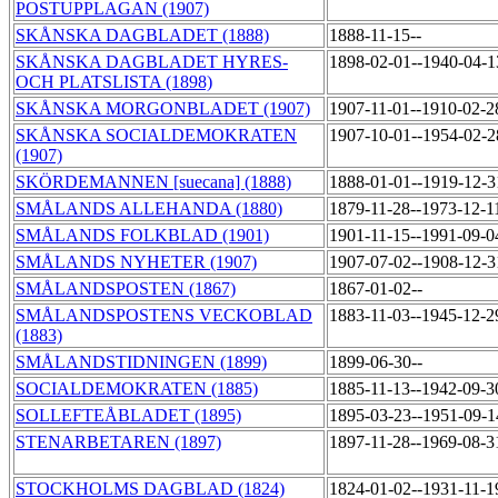
POSTUPPLAGAN (1907)
SKÅNSKA DAGBLADET (1888)
1888-11-15--
SKÅNSKA DAGBLADET HYRES-
1898-02-01--1940-04-
OCH PLATSLISTA (1898)
SKÅNSKA MORGONBLADET (1907)
1907-11-01--1910-02-
SKÅNSKA SOCIALDEMOKRATEN
1907-10-01--1954-02-
(1907)
SKÖRDEMANNEN [suecana] (1888)
1888-01-01--1919-12-
SMÅLANDS ALLEHANDA (1880)
1879-11-28--1973-12-
SMÅLANDS FOLKBLAD (1901)
1901-11-15--1991-09-
SMÅLANDS NYHETER (1907)
1907-07-02--1908-12-
SMÅLANDSPOSTEN (1867)
1867-01-02--
SMÅLANDSPOSTENS VECKOBLAD
1883-11-03--1945-12-
(1883)
SMÅLANDSTIDNINGEN (1899)
1899-06-30--
SOCIALDEMOKRATEN (1885)
1885-11-13--1942-09-
SOLLEFTEÅBLADET (1895)
1895-03-23--1951-09-
STENARBETAREN (1897)
1897-11-28--1969-08-
STOCKHOLMS DAGBLAD (1824)
1824-01-02--1931-11-