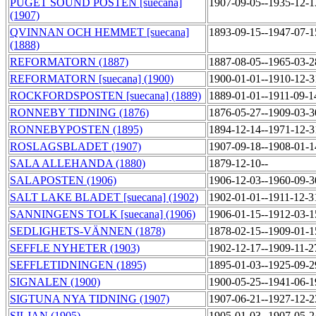
PUGET SOUND POSTEN [suecana]
1907-09-05--1935-12-
(1907)
QVINNAN OCH HEMMET [suecana]
1893-09-15--1947-07-
(1888)
REFORMATORN (1887)
1887-08-05--1965-03-
REFORMATORN [suecana] (1900)
1900-01-01--1910-12-
ROCKFORDSPOSTEN [suecana] (1889)
1889-01-01--1911-09-
RONNEBY TIDNING (1876)
1876-05-27--1909-03-
RONNEBYPOSTEN (1895)
1894-12-14--1971-12-
ROSLAGSBLADET (1907)
1907-09-18--1908-01-
SALA ALLEHANDA (1880)
1879-12-10--
SALAPOSTEN (1906)
1906-12-03--1960-09-
SALT LAKE BLADET [suecana] (1902)
1902-01-01--1911-12-
SANNINGENS TOLK [suecana] (1906)
1906-01-15--1912-03-
SEDLIGHETS-VÄNNEN (1878)
1878-02-15--1909-01-
SEFFLE NYHETER (1903)
1902-12-17--1909-11-
SEFFLETIDNINGEN (1895)
1895-01-03--1925-09-
SIGNALEN (1900)
1900-05-25--1941-06-
SIGTUNA NYA TIDNING (1907)
1907-06-21--1927-12-
SILJAN (1905)
1905-01-03--1907-05-