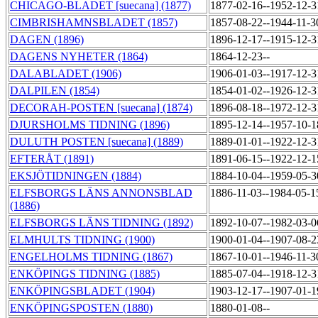
CHICAGO-BLADET [suecana] (1877)
1877-02-16--1952-12-
CIMBRISHAMNSBLADET (1857)
1857-08-22--1944-11-
DAGEN (1896)
1896-12-17--1915-12-
DAGENS NYHETER (1864)
1864-12-23--
DALABLADET (1906)
1906-01-03--1917-12-
DALPILEN (1854)
1854-01-02--1926-12-
DECORAH-POSTEN [suecana] (1874)
1896-08-18--1972-12-
DJURSHOLMS TIDNING (1896)
1895-12-14--1957-10-
DULUTH POSTEN [suecana] (1889)
1889-01-01--1922-12-
EFTERÅT (1891)
1891-06-15--1922-12-
EKSJÖTIDNINGEN (1884)
1884-10-04--1959-05-
ELFSBORGS LÄNS ANNONSBLAD
1886-11-03--1984-05-
(1886)
ELFSBORGS LÄNS TIDNING (1892)
1892-10-07--1982-03-
ELMHULTS TIDNING (1900)
1900-01-04--1907-08-
ENGELHOLMS TIDNING (1867)
1867-10-01--1946-11-
ENKÖPINGS TIDNING (1885)
1885-07-04--1918-12-
ENKÖPINGSBLADET (1904)
1903-12-17--1907-01-
ENKÖPINGSPOSTEN (1880)
1880-01-08--