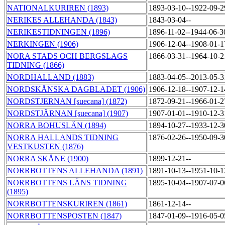
NATIONALKURIREN (1893)
1893-03-10--1922-09-
NERIKES ALLEHANDA (1843)
1843-03-04--
NERIKESTIDNINGEN (1896)
1896-11-02--1944-06-
NERKINGEN (1906)
1906-12-04--1908-01-
NORA STADS OCH BERGSLAGS
1866-03-31--1964-10-
TIDNING (1866)
NORDHALLAND (1883)
1883-04-05--2013-05-
NORDSKÅNSKA DAGBLADET (1906)
1906-12-18--1907-12-
NORDSTJERNAN [suecana] (1872)
1872-09-21--1966-01-
NORDSTJÄRNAN [suecana] (1907)
1907-01-01--1910-12-
NORRA BOHUSLÄN (1894)
1894-10-27--1933-12-
NORRA HALLANDS TIDNING
1876-02-26--1950-09-
VESTKUSTEN (1876)
NORRA SKÅNE (1900)
1899-12-21--
NORRBOTTENS ALLEHANDA (1891)
1891-10-13--1951-10-
NORRBOTTENS LÄNS TIDNING
1895-10-04--1907-07-
(1895)
NORRBOTTENSKURIREN (1861)
1861-12-14--
NORRBOTTENSPOSTEN (1847)
1847-01-09--1916-05-