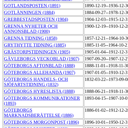
GOTLANDSPOSTEN (1891)
1890-12-19--1936-12-
GOTLÄNNINGEN (1884)
1884-09-27--1978-12-
GREBBESTADSPOSTEN (1904)
1904-12-03--1915-12-
GRENNA NYHETER OCH
1900-12-19--1910-12-
ANNONSBLAD (1900)
GRENNA TIDNING (1858)
1857-12-21--1964-10-
GRYTHYTTE TIDNING (1885)
1885-11-05--1964-10-
GRÄSTORPSTIDNINGEN (1905)
1905-01-04--1912-12-
GÄVLEBORGS VECKOBLAD (1907)
1907-09-20--1907-12-
GÖTEBORGS AFTONBLAD (1888)
1888-11-01--1918-11-
GÖTEBORGS ALLEHANDA (1907)
1907-01-05--1910-12-
GÖTEBORGS HANDELS- OCH
1832-03-22--1973-09-
SJÖFARTSTIDNING (1832)
GÖTEBORGS HYRESLISTA (1888)
1888-06-21--1918-11-
GÖTEBORGS KOMMUNIKATIONER
1893-04-15--1907-10-
(1893)
GÖTEBORGS
1886-01-02--1912-12-
MARKNADSBERÄTTELSE (1886)
GÖTEBORGS MORGONPOST (1896)
1896-10-01--1950-12-