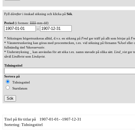
Fyll
därefter
i önskad sökning och klicka på
Sök
.
Period
(i formen: åååå-mm-dd)
--
* Sökningen högertrunkeras alltid, d.v.s. en söknng på
Fred
ger träff på allt som börjar på
Fr
* Vänstertrunkering kan göras med procenttecken, t.ex. vid sökning på förnamn
%Joel
eller 
fullständig titel
%konservativ
.
* Understrykning _ kan användas för att söka t.ex. namn stavade på olika sätt.
Lind_vist
ger t
såväl
Lindkvist
som
Lindqvist
.
Tidningstitel
Sortera på
Tidningstitel
Startdatum
Titel på för titlar på 1907-01-01- -1907-12-31
Sortering: Tidningstitel