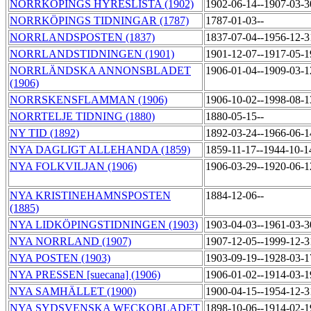
NORRKÖPINGS HYRESLISTA (1902)
1902-06-14--1907-03-
NORRKÖPINGS TIDNINGAR (1787)
1787-01-03--
NORRLANDSPOSTEN (1837)
1837-07-04--1956-12-
NORRLANDSTIDNINGEN (1901)
1901-12-07--1917-05-
NORRLÄNDSKA ANNONSBLADET
1906-01-04--1909-03-
(1906)
NORRSKENSFLAMMAN (1906)
1906-10-02--1998-08-
NORRTELJE TIDNING (1880)
1880-05-15--
NY TID (1892)
1892-03-24--1966-06-
NYA DAGLIGT ALLEHANDA (1859)
1859-11-17--1944-10-
NYA FOLKVILJAN (1906)
1906-03-29--1920-06-
NYA KRISTINEHAMNSPOSTEN
1884-12-06--
(1885)
NYA LIDKÖPINGSTIDNINGEN (1903)
1903-04-03--1961-03-
NYA NORRLAND (1907)
1907-12-05--1999-12-
NYA POSTEN (1903)
1903-09-19--1928-03-
NYA PRESSEN [suecana] (1906)
1906-01-02--1914-03-
NYA SAMHÄLLET (1900)
1900-04-15--1954-12-
NYA SYDSVENSKA WECKOBLADET
1898-10-06--1914-02-