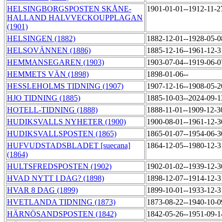
HELSINGBORGSPOSTEN SKÅNE-
1901-01-01--1912-11-
HALLAND HALVVECKOUPPLAGAN
(1901)
HELSINGEN (1882)
1882-12-01--1928-05-
HELSOVÄNNEN (1886)
1885-12-16--1961-12-
HEMMANSEGAREN (1903)
1903-07-04--1919-06-
HEMMETS VÄN (1898)
1898-01-06--
HESSLEHOLMS TIDNING (1907)
1907-12-16--1908-05-
HJO TIDNING (1885)
1885-10-03--2024-09-
HOTELL-TIDNING (1888)
1888-11-01--1909-12-
HUDIKSVALLS NYHETER (1900)
1900-08-01--1961-12-
HUDIKSVALLSPOSTEN (1865)
1865-01-07--1954-06-
HUFVUDSTADSBLADET [suecana]
1864-12-05--1980-12-
(1864)
HULTSFREDSPOSTEN (1902)
1902-01-02--1939-12-
HVAD NYTT I DAG? (1898)
1898-12-07--1914-12-
HVAR 8 DAG (1899)
1899-10-01--1933-12-
HVETLANDA TIDNING (1873)
1873-08-22--1940-10-
HÄRNÖSANDSPOSTEN (1842)
1842-05-26--1951-09-