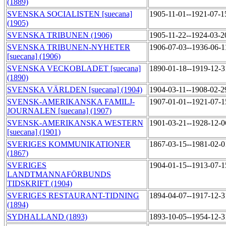
(1889)
SVENSKA SOCIALISTEN [suecana]
1905-11-01--1921-07-
(1905)
SVENSKA TRIBUNEN (1906)
1905-11-22--1924-03-
SVENSKA TRIBUNEN-NYHETER
1906-07-03--1936-06-
[suecana] (1906)
SVENSKA VECKOBLADET [suecana]
1890-01-18--1919-12-
(1890)
SVENSKA VÄRLDEN [suecana] (1904)
1904-03-11--1908-02-
SVENSK-AMERIKANSKA FAMILJ-
1907-01-01--1921-07-
JOURNALEN [suecana] (1907)
SVENSK-AMERIKANSKA WESTERN
1901-03-21--1928-12-
[suecana] (1901)
SVERIGES KOMMUNIKATIONER
1867-03-15--1981-02-
(1867)
SVERIGES
1904-01-15--1913-07-
LANDTMANNAFÖRBUNDS
TIDSKRIFT (1904)
SVERIGES RESTAURANT-TIDNING
1894-04-07--1917-12-
(1894)
SYDHALLAND (1893)
1893-10-05--1954-12-