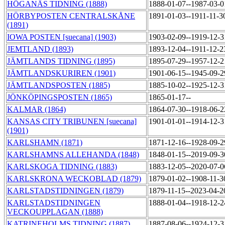
HÖGANÄS TIDNING (1888)
1888-01-07--1987-03-
HÖRBYPOSTEN CENTRALSKÅNE
1891-01-03--1911-11-
(1891)
IOWA POSTEN [suecana] (1903)
1903-02-09--1919-12-
JEMTLAND (1893)
1893-12-04--1911-12-
JÄMTLANDS TIDNING (1895)
1895-07-29--1957-12-
JÄMTLANDSKURIREN (1901)
1901-06-15--1945-09-
JÄMTLANDSPOSTEN (1885)
1885-10-02--1925-12-
JÖNKÖPINGSPOSTEN (1865)
1865-01-17--
KALMAR (1864)
1864-07-30--1918-06-
KANSAS CITY TRIBUNEN [suecana]
1901-01-01--1914-12-
(1901)
KARLSHAMN (1871)
1871-12-16--1928-09-
KARLSHAMNS ALLEHANDA (1848)
1848-01-15--2019-09-
KARLSKOGA TIDNING (1883)
1883-12-05--2020-07-
KARLSKRONA WECKOBLAD (1879)
1879-01-02--1908-11-
KARLSTADSTIDNINGEN (1879)
1879-11-15--2023-04-
KARLSTADSTIDNINGEN
1888-01-04--1918-12-
VECKOUPPLAGAN (1888)
KATRINEHOLMS TIDNING (1887)
1887-08-06--1924-12-