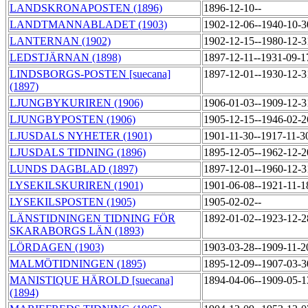
LANDSKRONAPOSTEN (1896)
1896-12-10--
LANDTMANNABLADET (1903)
1902-12-06--1940-10-
LANTERNAN (1902)
1902-12-15--1980-12-
LEDSTJÄRNAN (1898)
1897-12-11--1931-09-
LINDSBORGS-POSTEN [suecana]
1897-12-01--1930-12-
(1897)
LJUNGBYKURIREN (1906)
1906-01-03--1909-12-
LJUNGBYPOSTEN (1906)
1905-12-15--1946-02-
LJUSDALS NYHETER (1901)
1901-11-30--1917-11-
LJUSDALS TIDNING (1896)
1895-12-05--1962-12-
LUNDS DAGBLAD (1897)
1897-12-01--1960-12-
LYSEKILSKURIREN (1901)
1901-06-08--1921-11-
LYSEKILSPOSTEN (1905)
1905-02-02--
LÄNSTIDNINGEN TIDNING FÖR
1892-01-02--1923-12-
SKARABORGS LÄN (1893)
LÖRDAGEN (1903)
1903-03-28--1909-11-
MALMÖTIDNINGEN (1895)
1895-12-09--1907-03-
MANISTIQUE HÄROLD [suecana]
1894-04-06--1909-05-
(1894)