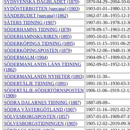
SYDSVENSKA DAGBLADET (1870)
1870-04-29--2004-10-
SYDÖSTERBOTTEN [suecana] (1903)
1903-01-01--1980-12-
SÄNDEBUDET [suecana] (1862)
1862-07-18--1955-12-
SÄTERS TIDNING (1907)
1907-01-30--1978-12-
SÖDERHAMNS TIDNING (1878)
1878-09-17--1963-11-
SÖDERHAMNSKURIREN (1895)
1895-10-02--1967-03-
SÖDERKÖPINGS TIDNING (1895)
1895-11-15--1931-06-
SÖDERKÖPINGSPOSTEN (1879)
1879-12-06--1948-11-
SÖDERMALM (1904)
1904-09-17--1909-03-
SÖDERMANLANDS LÄNS TIDNING
1862-09-02--1952-12-
(1862)
SÖDERMANLANDS NYHETER (1893)
1893-11-30--
SÖDERTÄLJE TIDNING (1891)
1891-10-31--1930-03-
SÖDERTÄLJE-SÖDERTÖRNSPOSTEN
1906-11-06--1919-12-
(1906)
SÖDRA DALARNES TIDNING (1887)
1887-09-09--
SÖDRA VÄSTERGÖTLAND (1907)
1907-11-16--1921-02-
SÖLVESBORGSPOSTEN (1857)
1857-01-03--1909-07-
SÖLVESBORGSTIDNINGEN (1905)
1905-12-02--2019-09-