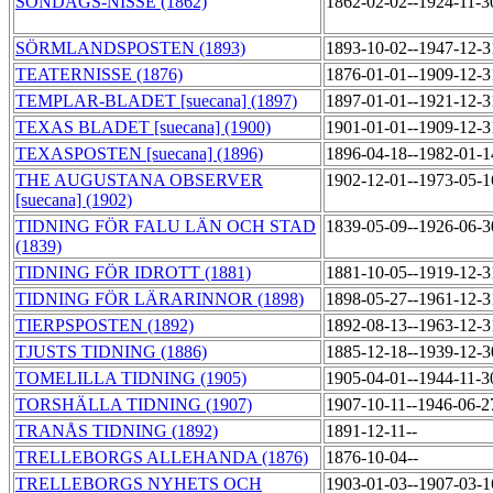
SÖNDAGS-NISSE (1862)
1862-02-02--1924-11-
SÖRMLANDSPOSTEN (1893)
1893-10-02--1947-12-
TEATERNISSE (1876)
1876-01-01--1909-12-
TEMPLAR-BLADET [suecana] (1897)
1897-01-01--1921-12-
TEXAS BLADET [suecana] (1900)
1901-01-01--1909-12-
TEXASPOSTEN [suecana] (1896)
1896-04-18--1982-01-
THE AUGUSTANA OBSERVER
1902-12-01--1973-05-
[suecana] (1902)
TIDNING FÖR FALU LÄN OCH STAD
1839-05-09--1926-06-
(1839)
TIDNING FÖR IDROTT (1881)
1881-10-05--1919-12-
TIDNING FÖR LÄRARINNOR (1898)
1898-05-27--1961-12-
TIERPSPOSTEN (1892)
1892-08-13--1963-12-
TJUSTS TIDNING (1886)
1885-12-18--1939-12-
TOMELILLA TIDNING (1905)
1905-04-01--1944-11-
TORSHÄLLA TIDNING (1907)
1907-10-11--1946-06-
TRANÅS TIDNING (1892)
1891-12-11--
TRELLEBORGS ALLEHANDA (1876)
1876-10-04--
TRELLEBORGS NYHETS OCH
1903-01-03--1907-03-