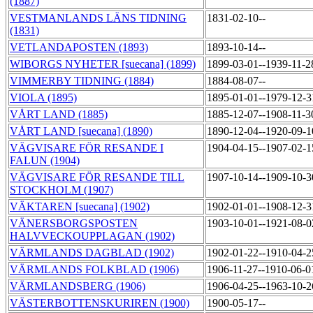
(1887)
VESTMANLANDS LÄNS TIDNING
1831-02-10--
(1831)
VETLANDAPOSTEN (1893)
1893-10-14--
WIBORGS NYHETER [suecana] (1899)
1899-03-01--1939-11-
VIMMERBY TIDNING (1884)
1884-08-07--
VIOLA (1895)
1895-01-01--1979-12-
VÅRT LAND (1885)
1885-12-07--1908-11-
VÅRT LAND [suecana] (1890)
1890-12-04--1920-09-
VÄGVISARE FÖR RESANDE I
1904-04-15--1907-02-
FALUN (1904)
VÄGVISARE FÖR RESANDE TILL
1907-10-14--1909-10-
STOCKHOLM (1907)
VÄKTAREN [suecana] (1902)
1902-01-01--1908-12-
VÄNERSBORGSPOSTEN
1903-10-01--1921-08-
HALVVECKOUPPLAGAN (1902)
VÄRMLANDS DAGBLAD (1902)
1902-01-22--1910-04-
VÄRMLANDS FOLKBLAD (1906)
1906-11-27--1910-06-
VÄRMLANDSBERG (1906)
1906-04-25--1963-10-
VÄSTERBOTTENSKURIREN (1900)
1900-05-17--