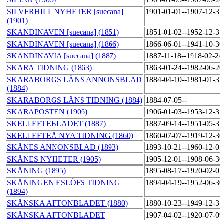
SILVERHILL NYHETER [suecana]
1901-01-01--1907-12-
(1901)
SKANDINAVEN [suecana] (1851)
1851-01-02--1952-12-
SKANDINAVEN [suecana] (1866)
1866-06-01--1941-10-
SKANDINAVIA [suecana] (1887)
1887-11-18--1918-02-
SKARA TIDNING (1863)
1863-01-24--1982-06-
SKARABORGS LÄNS ANNONSBLAD
1884-04-10--1981-01-
(1884)
SKARABORGS LÄNS TIDNING (1884)
1884-07-05--
SKARAPOSTEN (1906)
1906-01-03--1953-12-
SKELLEFTEBLADET (1887)
1887-09-14--1951-05-
SKELLEFTEÅ NYA TIDNING (1860)
1860-07-07--1919-12-
SKÅNES ANNONSBLAD (1893)
1893-10-21--1960-12-
SKÅNES NYHETER (1905)
1905-12-01--1908-06-
SKÅNING (1895)
1895-08-17--1920-02-
SKÅNINGEN ESLÖFS TIDNING
1894-04-19--1952-06-
(1894)
SKÅNSKA AFTONBLADET (1880)
1880-10-23--1949-12-
SKÅNSKA AFTONBLADET
1907-04-02--1920-07-