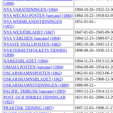
(1898)
NYA VARATIDNINGEN (1904)
1904-10-26--1922-12-
NYA WECKO-POSTEN [suecana] (1884)
1884-10-22--1918-02-
NYA WERMLANDSTIDNINGEN
1851-01-02--
(1851)
NYA WEXJÖBLADET (1847)
1847-01-02--1945-09-
NYA VÄRLDEN [suecana] (1904)
1904-12-23--1909-07-
NYASTE SNÄLLPOSTEN (1882)
1882-10-28--1945-12-
NYKTERHETSFOLKETS TIDNING
1898-08-20--1930-12-
(1898)
NÄRKESBLADET (1904)
1904-11-23--1913-12-
OMAHA POSTEN [suecana] (1904)
1904-09-09--1954-01-
OSCARSHAMNSPOSTEN (1862)
1862-01-02--1923-06-
OSKARSHAMNSBLADET (1902)
1902-10-25--1908-12-
OSKARSHAMNSTIDNINGEN (1880)
1880-09-22--
PACIFIC TRIBUNE [suecana] (1903)
1903-12-23--1914-12-
POST- OCH INRIKES TIDNINGAR
1821-01-02--2006-12-
(1821)
PRAKTISK TIDNING (1897)
1897-12-03--1908-11-