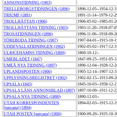
ANNONSTIDNING (1903)
TRELLEBORGSTIDNINGEN (1896)
1896-12-05--1954-12-
TRIUMF (1891)
1891-11-14--1979-12-
TROLLHÄTTAN (1906)
1906-05-02--1985-01-
TROLLHÄTTANS TIDNING (1903)
1903-11-20--1918-07-
TROSATIDNINGEN (1896)
1896-11-06--1918-09-
TÖREBODA TIDNING (1907)
1907-04-01--1915-10-
UDDEVALLATIDNINGEN (1902)
1902-05-02--1917-12-
ULRICEHAMNS TIDNING (1869)
1869-10-12--
UMEBLADET (1847)
1847-09-25--1951-05-
UMEÅ NYA TIDNING (1897)
1896-12-04--1928-12-
UPLANDSPOSTEN (1906)
1905-12-14--1907-12-
UPPLYSNINGSREGISTRET (1902)
1902-02-15--1913-09-
UPSALA (1845)
1845-10-03--1958-12-
UPSALA LÄNS ANNONSBLAD (1897)
1897-10-09--1911-12-
UPSALA NYA TIDNING (1890)
1890-12-03--
UTAH KORRESPONDENTEN
1894-02-03--1915-12-
[suecana] (1894)
UTAH POSTEN [suecana] (1900)
1900-09-20--1935-10-