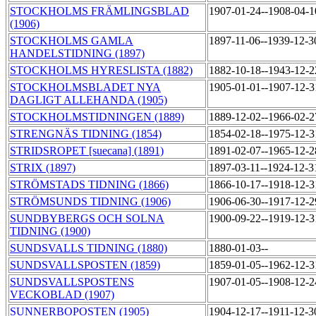
STOCKHOLMS FRÄMLINGSBLAD
1907-01-24--1908-04-
(1906)
STOCKHOLMS GAMLA
1897-11-06--1939-12-
HANDELSTIDNING (1897)
STOCKHOLMS HYRESLISTA (1882)
1882-10-18--1943-12-
STOCKHOLMSBLADET NYA
1905-01-01--1907-12-
DAGLIGT ALLEHANDA (1905)
STOCKHOLMSTIDNINGEN (1889)
1889-12-02--1966-02-
STRENGNÄS TIDNING (1854)
1854-02-18--1975-12-
STRIDSROPET [suecana] (1891)
1891-02-07--1965-12-
STRIX (1897)
1897-03-11--1924-12-
STRÖMSTADS TIDNING (1866)
1866-10-17--1918-12-
STRÖMSUNDS TIDNING (1906)
1906-06-30--1917-12-
SUNDBYBERGS OCH SOLNA
1900-09-22--1919-12-
TIDNING (1900)
SUNDSVALLS TIDNING (1880)
1880-01-03--
SUNDSVALLSPOSTEN (1859)
1859-01-05--1962-12-
SUNDSVALLSPOSTENS
1907-01-05--1908-12-
VECKOBLAD (1907)
SUNNERBOPOSTEN (1905)
1904-12-17--1911-12-