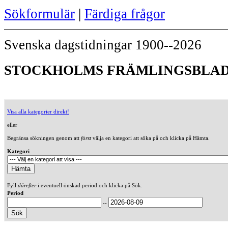
Sökformulär
|
Färdiga frågor
Svenska dagstidningar 1900--2026
STOCKHOLMS FRÄMLINGSBLAD 
Visa alla kategorier direkt!
eller
Begränsa sökningen genom att
först
välja en kategori att söka på och klicka på Hämta.
Kategori
Fyll
därefter
i eventuell önskad period och klicka på Sök.
Period
--