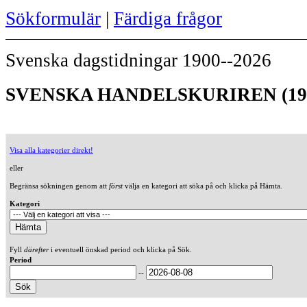
Sökformulär
|
Färdiga frågor
Svenska dagstidningar 1900--2026
SVENSKA HANDELSKURIREN (19
Visa alla kategorier direkt!
eller
Begränsa sökningen genom att
först
välja en kategori att söka på och klicka på Hämta.
Kategori
Fyll
därefter
i eventuell önskad period och klicka på Sök.
Period
--