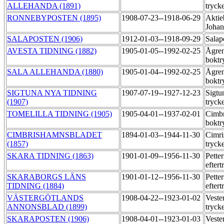
ALLEHANDA (1891)
tryck
RONNEBYPOSTEN (1895)
1908-07-23--1918-06-29
Aktie
Johan
SALAPOSTEN (1906)
1912-01-03--1918-09-29
Salap
AVESTA TIDNING (1882)
1905-01-05--1992-02-25
Ågre
boktr
SALA ALLEHANDA (1880)
1905-01-04--1992-02-25
Ågre
boktr
SIGTUNA NYA TIDNING
1907-07-19--1927-12-23
Sigtu
(1907)
tryck
TOMELILLA TIDNING (1905)
1905-04-01--1937-02-01
Cimbr
boktr
CIMBRISHAMNSBLADET
1894-01-03--1944-11-30
Cimri
(1857)
tryck
SKARA TIDNING (1863)
1901-01-09--1956-11-30
Pette
efter
SKARABORGS LÄNS
1901-01-12--1956-11-30
Pette
TIDNING (1884)
efter
VÄSTERGÖTLANDS
1908-04-22--1923-01-02
Veste
ANNONSBLAD (1899)
tryck
SKARAPOSTEN (1906)
1908-04-01--1923-01-03
Veste