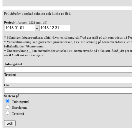
Fyll
därefter
i önskad sökning och klicka på
Sök
.
Period
(i formen: åååå-mm-dd)
--
* Sökningen högertrunkeras alltid, d.v.s. en söknng på
Fred
ger träff på allt som börjar på
Fr
* Vänstertrunkering kan göras med procenttecken, t.ex. vid sökning på förnamn
%Joel
eller 
fullständig titel
%konservativ
.
* Understrykning _ kan användas för att söka t.ex. namn stavade på olika sätt.
Lind_vist
ger t
såväl
Lindkvist
som
Lindqvist
.
Tidningstitel
Tryckeri
Ort
Sortera på
Tidningstitel
Startdatum
Tryckeri