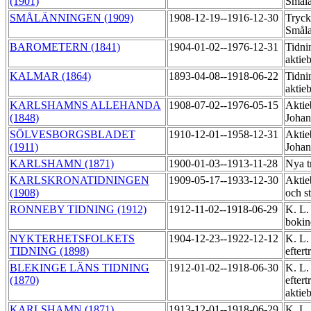
(1901)
Smål
SMÅLÄNNINGEN (1909)
1908-12-19--1916-12-30
Tryck
Småla
BAROMETERN (1841)
1904-01-02--1976-12-31
Tidni
aktie
KALMAR (1864)
1893-04-08--1918-06-22
Tidni
aktie
KARLSHAMNS ALLEHANDA
1908-07-02--1976-05-15
Aktie
(1848)
Johan
SÖLVESBORGSBLADET
1910-12-01--1958-12-31
Aktie
(1911)
Johan
KARLSHAMN (1871)
1900-01-03--1913-11-28
Nya t
KARLSKRONATIDNINGEN
1909-05-17--1933-12-30
Aktie
(1908)
och s
RONNEBY TIDNING (1912)
1912-11-02--1918-06-29
K. L.
bokin
NYKTERHETSFOLKETS
1904-12-23--1922-12-12
K. L.
TIDNING (1898)
efter
BLEKINGE LÄNS TIDNING
1912-01-02--1918-06-30
K. L.
(1870)
eftert
aktie
KARLSHAMN (1871)
1913-12-01--1918-06-29
K. L.