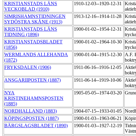
KRISTIANSTADS LÄNS
1910-12-03--1920-12-31
Kristi
VECKOBLAD (1910)
aktie
SIMRISHAMNSTIDNINGEN
1913-12-16--1914-11-28
Kristi
SYDÖSTRA SKÅNE (1913)
aktie
KRISTIANSTADS LÄNS
1900-01-02--1954-12-31
Kristi
TIDNING (1896)
tryck
KRISTIANSTADSBLADET
1900-01-02--1964-10-30
Krist
(1856)
tryck
WERMLANDS ALLEHANDA
1900-01-04--1915-12-30
A.F. 
(1872)
boktr
FRYKSDALEN (1906)
1911-06-16--1916-12-05
Aktie
boktr
ANSGARIIPOSTEN (1887)
1911-06-14--1919-10-06
Aktie
boktr
NYA
1905-05-05--1974-03-20
Grund
KRISTINEHAMNSPOSTEN
(1885)
NORDHALLAND (1883)
1904-07-15--1933-01-05
Nordh
KÖPINGSPOSTEN (1887)
1900-01-03--1963-06-21
Köpin
BÄRGSLAGSBLADET (1890)
1900-01-03--1927-12-19
Tidni
Västm