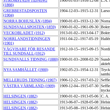
STRÖMSTADS TIDNING
1900-01-03--1916-12-08
L.A. 
(1866)
GREBBESTADSPOSTEN
1904-12-03--1915-12-31
Larso
(1904)
NORRA BOHUSLÄN (1894)
1900-01-03--1933-12-30
Norra
SUNDSVALLSPOSTEN (1859)
1900-01-02--1961-09-30
Boktr
VECKOBLADET (1912)
1913-01-02--1913-04-17
Boktr
NORRLANDSTIDNINGEN
1911-04-22--1917-05-19
Hallé
(1901)
VÄGVISARE FÖR RESANDE
1912-10-15--1915-09-15
Nordi
TILL SUNDSALL (1912)
SUNDSVALLS TIDNING (1880)
1900-01-03--2008-02-29
Sunds
aktie
NYA SAMHÄLLET (1900)
1902-05-23--1954-12-31
Tryck
samhä
MELLERUDS TIDNING (1907)
1906-12-22--1917-03-22
Seffl
VÄSTRA VÄRMLAND (1909)
1909-12-04--1915-07-30
Seffle
tryck
HELSINGEN (1882)
1900-01-02--1913-05-06
C. A.
HELSINGEN (1882)
1913-06-07--1928-05-08
Helsi
HELSINGEN (1882)
1913-05-08--1913-06-05
Helsi