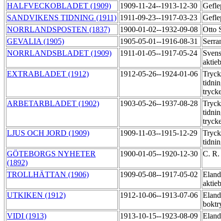
HALFVECKOBLADET (1909)
1909-11-24--1913-12-30
Gefle
SANDVIKENS TIDNING (1911)
1911-09-23--1917-03-23
Gefle
NORRLANDSPOSTEN (1837)
1900-01-02--1932-09-08
Otto 
GEVALIA (1905)
1905-05-01--1916-08-31
Serra
NORRLANDSBLADET (1909)
1911-01-05--1917-05-24
Svens
aktie
EXTRABLADET (1912)
1912-05-26--1924-01-06
Tryck
tidni
tryck
ARBETARBLADET (1902)
1903-05-26--1937-08-28
Tryck
tidni
tryck
LJUS OCH JORD (1909)
1909-11-03--1915-12-29
Tryck
tidni
GÖTEBORGS NYHETER
1900-01-05--1920-12-30
C. R.
(1892)
TROLLHÄTTAN (1906)
1909-05-08--1917-05-02
Eland
aktie
UTKIKEN (1912)
1912-10-06--1913-07-06
Eland
boktr
VIDI (1913)
1913-10-15--1923-08-09
Eland