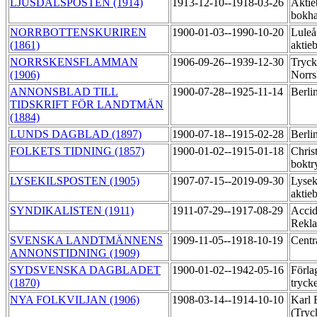
LJUSDALSPOSTEN (1914)
1913-12-10--1918-03-26
Aktie
bokha
NORRBOTTENSKURIREN
1900-01-03--1990-10-20
Luleå
(1861)
aktie
NORRSKENSFLAMMAN
1906-09-26--1939-12-30
Tryck
(1906)
Norrs
ANNONSBLAD TILL
1900-07-28--1925-11-14
Berli
TIDSKRIFT FÖR LANDTMÄN
(1884)
LUNDS DAGBLAD (1897)
1900-07-18--1915-02-28
Berli
FOLKETS TIDNING (1857)
1900-01-02--1915-01-18
Chris
boktr
LYSEKILSPOSTEN (1905)
1907-07-15--2019-09-30
Lysek
aktie
SYNDIKALISTEN (1911)
1911-07-29--1917-08-29
Accid
Rekla
SVENSKA LANDTMÄNNENS
1909-11-05--1918-10-19
Centr
ANNONSTIDNING (1909)
SYDSVENSKA DAGBLADET
1900-01-02--1942-05-16
Förla
(1870)
tryck
NYA FOLKVILJAN (1906)
1908-03-14--1914-10-10
Karl 
(Tryc