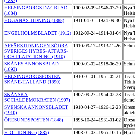
(1887)
HELSINGBORGS DAGBLAD
1909-02-09--1946-03-29
Nya T
(1884)
Helsi
HÖGANÄS TIDNING (1888)
1911-04-01--1924-09-30
Nya t
Helsi
ENGELHOLMSBLADET (1912)
1912-09-24--1914-01-04
Nya T
Helsi
AFFÄRSTIDNINGEN SÖDRA
1910-09-17--1913-11-26
Schmi
SVERIGES HYRES- AFFÄRS-
OCH PLATSTIDNING (1910)
SKÅNES ANNONSBLAD
1909-01-02--1918-06-29
Schmi
(1893)
HELSINGBORGSPOSTEN
1910-01-01--1951-05-21
Tryck
SKÅNE-HALLAND (1890)
Tidni
Sveri
SKÅNSKA
1907-09-27--1954-02-28
Tryck
SOCIALDEMOKRATEN (1907)
demo
SVENSKA ANNONSBLADET
1910-04-27--1926-12-28
Öresu
(1910)
aktie
ÖRESUNDSPOSTEN (1848)
1895-10-24--1931-01-02
Öresu
tryck
HJO TIDNING (1885)
1908-01-03--1965-10-15
Hjo t