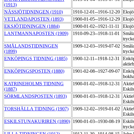
(1913)
NÄSSJÖTIDNINGEN (1910)
1910-12-01--1916-12-20
Eksjö
VETLANDAPOSTEN (1893)
1900-01-05--1916-12-29
Eksjö
EKSJÖTIDNINGEN (1884)
1900-01-02--1921-11-11
Eksjö
LANTMANNAPOSTEN (1909)
1910-09-23--1918-11-01
Småla
tryck
SMÅLANDSTIDNINGEN
1909-12-03--1919-07-02
Småla
(1899)
tryck
ENKÖPINGS TIDNING (1885)
1900-12-11--1918-12-31
Enköp
aktie
ENKÖPINGSPOSTEN (1880)
1901-02-08--1927-09-07
Enköp
bokha
KATRINEHOLMS TIDNING
1900-01-02--1918-12-31
Aktie
(1887)
Eskil
SÖRMLANDSPOSTEN (1893)
1900-01-03--1918-12-31
Aktie
Eskil
TORSHÄLLA TIDNING (1907)
1909-12-02--1919-01-02
Aktie
Eskil
ESKILSTUNAKURIREN (1890)
1900-01-03--1930-08-19
Eskil
tryck
LILLA TIDNINGEN (1912)
1912-11-30--1914-08-15
John 