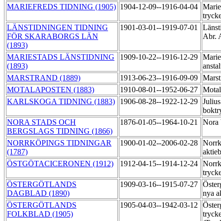
MARIEFREDS TIDNING (1905)
1904-12-09--1916-04-04
Marie
tryck
LÄNSTIDNINGEN TIDNING
1901-03-01--1919-07-01
Länst
FÖR SKARABORGS LÄN
Abr. 
(1893)
MARIESTADS LÄNSTIDNING
1909-10-22--1916-12-29
Marie
(1893)
ansta
MARSTRAND (1889)
1913-06-23--1916-09-09
Marst
MOTALAPOSTEN (1883)
1910-08-01--1952-06-27
Motal
KARLSKOGA TIDNING (1883)
1906-08-28--1922-12-29
Juliu
boktr
NORA STADS OCH
1876-01-05--1964-10-21
Nora 
BERGSLAGS TIDNING (1866)
NORRKÖPINGS TIDNINGAR
1900-01-02--2006-02-28
Norrk
(1787)
aktie
ÖSTGÖTACICERONEN (1912)
1912-04-15--1914-12-24
Norrk
tryck
ÖSTERGÖTLANDS
1909-03-16--1915-07-27
Öster
DAGBLAD (1890)
nya a
ÖSTERGÖTLANDS
1905-04-03--1942-03-12
Öster
FOLKBLAD (1905)
trycke