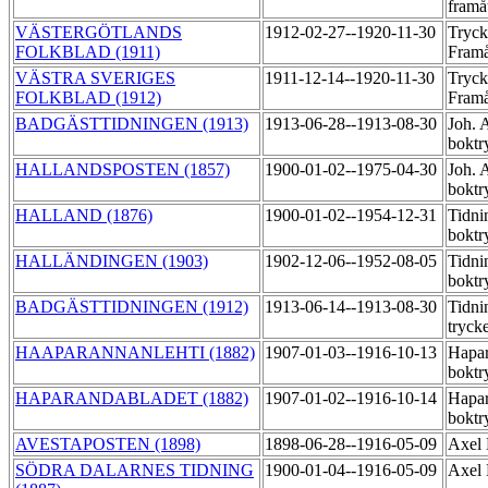
framå
VÄSTERGÖTLANDS
1912-02-27--1920-11-30
Tryck
FOLKBLAD (1911)
Fram
VÄSTRA SVERIGES
1911-12-14--1920-11-30
Tryck
FOLKBLAD (1912)
Fram
BADGÄSTTIDNINGEN (1913)
1913-06-28--1913-08-30
Joh. 
boktr
HALLANDSPOSTEN (1857)
1900-01-02--1975-04-30
Joh. 
boktr
HALLAND (1876)
1900-01-02--1954-12-31
Tidni
boktr
HALLÄNDINGEN (1903)
1902-12-06--1952-08-05
Tidni
boktr
BADGÄSTTIDNINGEN (1912)
1913-06-14--1913-08-30
Tidni
tryck
HAAPARANNANLEHTI (1882)
1907-01-03--1916-10-13
Hapa
boktr
HAPARANDABLADET (1882)
1907-01-02--1916-10-14
Hapa
boktr
AVESTAPOSTEN (1898)
1898-06-28--1916-05-09
Axel 
SÖDRA DALARNES TIDNING
1900-01-04--1916-05-09
Axel 