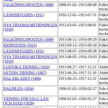
FALKÖPINGSPOSTEN (1899)
1900-01-02--1913-08-08
Falkö
tryck
LANDSBYGDEN (1911)
1910-12-01--1913-07-31
Falkö
tryck
NYA TIDAHOLMSTIDNINGEN
1912-03-05--1913-08-01
Falkö
(1910)
tryck
tryck
FALKÖPINGSPOSTEN (1899)
1913-08-12--1916-09-29
Falkö
HJOPOSTEN (1913)
1913-09-13--1915-09-30
Falkö
LANDSBYGDEN (1911)
1913-08-07--1916-09-28
Falkö
NYA TIDAHOLMSTIDNINGEN
1913-08-05--1916-10-03
Falkö
(1910)
LUDVIKA TIDNING (1910)
1913-06-27--1917-12-21
Aktie
SÄTERS TIDNING (1907)
1913-06-26--1917-11-30
Aktie
DALABLADET (1906)
1913-06-25--1917-12-31
Aktie
tryck
DALPILEN (1854)
1900-01-02--1926-02-27
Falu 
boktr
TIDNING FÖR FALU LÄN
1900-01-03--1926-02-27
Falu 
OCH STAD (1839)
boktr