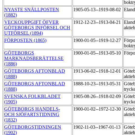
boktr
NYASTE SNÄLLPOSTEN
1905-05-13--1919-08-02
Eland
(1882)
VECKOUPPGIFT ÖFVER
1912-12-23--1913-04-21
Eland
GÖTEBORGS INFÖRSEL OCH
aktie
UTFÖRSEL (1894)
FÖRPOSTEN (1865)
1900-01-05--1919-12-27
Förpo
boktr
GÖTEBORGS
1900-01-05--1913-05-10
Förpo
MARKNADSBERÄTTELSE
(1886)
GÖTEBORGS AFTONBLAD
1913-06-02--1918-12-01
Göteb
(1888)
aktie
GÖTEBORGS AFTONBLAD
1888-10-23--1913-05-31
Göteb
(1888)
tryck
SVENSKA FOLKBLADET
1905-08-26--1918-02-09
Göteb
(1905)
tryck
GÖTEBORGS HANDELS-
1900-01-02--1972-12-30
Göteb
OCH SJÖFARTSTIDNING
aktie
(1832)
GÖTEBORGSTIDNINGEN
1902-11-03--1967-01-13
Göteb
(1902)
aktie