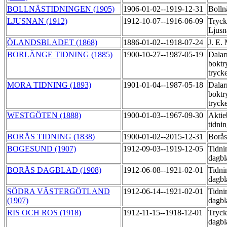
BOLLNÄSTIDNINGEN (1905)
1906-01-02--1919-12-31
Bolln
LJUSNAN (1912)
1912-10-07--1916-06-09
Tryck
Ljusn
ÖLANDSBLADET (1868)
1886-01-02--1918-07-24
J. E.
BORLÄNGE TIDNING (1885)
1900-10-27--1987-05-19
Dalar
boktr
tryck
MORA TIDNING (1893)
1901-01-04--1987-05-18
Dalar
boktr
tryck
WESTGÖTEN (1888)
1900-01-03--1967-09-30
Aktie
tidni
BORÅS TIDNING (1838)
1900-01-02--2015-12-31
Borås
BOGESUND (1907)
1912-09-03--1919-12-05
Tidni
dagb
BORÅS DAGBLAD (1908)
1912-06-08--1921-02-01
Tidni
dagb
SÖDRA VÄSTERGÖTLAND
1912-06-14--1921-02-01
Tidni
(1907)
dagb
RIS OCH ROS (1918)
1912-11-15--1918-12-01
Tryck
dagb