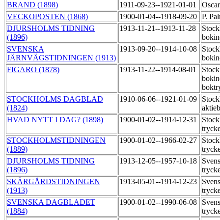
BRAND (1898)
1911-09-23--1921-01-01
Oscar
VECKOPOSTEN (1868)
1900-01-04--1918-09-20
P. Pa
DJURSHOLMS TIDNING
1913-11-21--1913-11-28
Stock
(1896)
bokin
SVENSKA
1913-09-20--1914-10-08
Stock
JÄRNVÄGSTIDNINGEN (1913)
bokin
FIGARO (1878)
1913-11-22--1914-08-01
Stock
bokin
boktr
STOCKHOLMS DAGBLAD
1910-06-06--1921-01-09
Stock
(1824)
aktie
HVAD NYTT I DAG? (1898)
1900-01-02--1914-12-31
Stock
tryck
STOCKHOLMSTIDNINGEN
1900-01-02--1966-02-27
Stock
(1889)
tryck
DJURSHOLMS TIDNING
1913-12-05--1957-10-18
Svens
(1896)
tryck
SKÄRGÅRDSTIDNINGEN
1913-05-01--1914-12-23
Svens
(1913)
tryck
SVENSKA DAGBLADET
1900-01-02--1990-06-08
Svens
(1884)
tryck