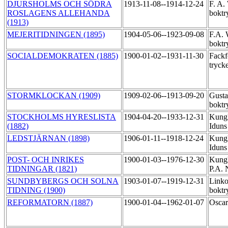
DJURSHOLMS OCH SÖDRA
1913-11-08--1914-12-24
F. A.
ROSLAGENS ALLEHANDA
boktr
(1913)
MEJERITIDNINGEN (1895)
1904-05-06--1923-09-08
F.A. 
boktr
SOCIALDEMOKRATEN (1885)
1900-01-02--1931-11-30
Fackf
tryck
STORMKLOCKAN (1909)
1909-02-06--1913-09-20
Gusta
boktr
STOCKHOLMS HYRESLISTA
1904-04-20--1933-12-31
Kungl
(1882)
Iduns
LEDSTJÄRNAN (1898)
1906-01-11--1918-12-24
Kungl
Iduns
POST- OCH INRIKES
1900-01-03--1976-12-30
Kungl
TIDNINGAR (1821)
P.A. 
SUNDBYBERGS OCH SOLNA
1903-01-07--1919-12-31
Linko
TIDNING (1900)
boktr
REFORMATORN (1887)
1900-01-04--1962-01-07
Oscar