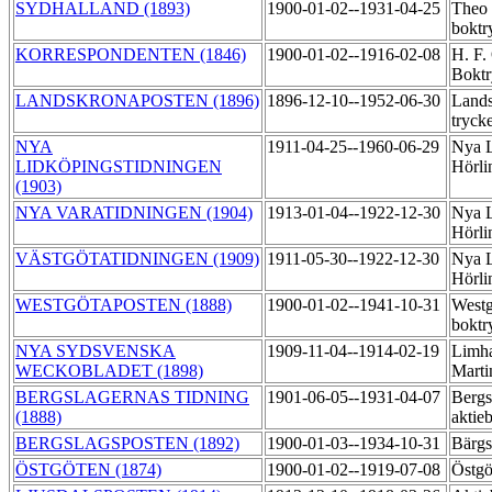
SYDHALLAND (1893)
1900-01-02--1931-04-25
Theo
boktr
KORRESPONDENTEN (1846)
1900-01-02--1916-02-08
H. F.
Boktr
LANDSKRONAPOSTEN (1896)
1896-12-10--1952-06-30
Land
tryck
NYA
1911-04-25--1960-06-29
Nya L
LIDKÖPINGSTIDNINGEN
Hörli
(1903)
NYA VARATIDNINGEN (1904)
1913-01-04--1922-12-30
Nya L
Hörli
VÄSTGÖTATIDNINGEN (1909)
1911-05-30--1922-12-30
Nya L
Hörli
WESTGÖTAPOSTEN (1888)
1900-01-02--1941-10-31
Westg
boktr
NYA SYDSVENSKA
1909-11-04--1914-02-19
Limha
WECKOBLADET (1898)
Marti
BERGSLAGERNAS TIDNING
1901-06-05--1931-04-07
Bergs
(1888)
aktie
BERGSLAGSPOSTEN (1892)
1900-01-03--1934-10-31
Bärgs
ÖSTGÖTEN (1874)
1900-01-02--1919-07-08
Östgö