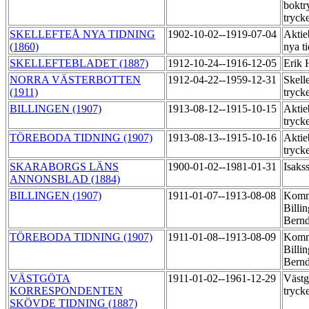
boktr
tryck
SKELLEFTEÅ NYA TIDNING
1902-10-02--1919-07-04
Aktie
(1860)
nya t
SKELLEFTEBLADET (1887)
1912-10-24--1916-12-05
Erik 
NORRA VÄSTERBOTTEN
1912-04-22--1959-12-31
Skell
(1911)
tryck
BILLINGEN (1907)
1913-08-12--1915-10-15
Aktie
tryck
TÖREBODA TIDNING (1907)
1913-08-13--1915-10-16
Aktie
tryck
SKARABORGS LÄNS
1900-01-02--1981-01-31
Isaks
ANNONSBLAD (1884)
BILLINGEN (1907)
1911-01-07--1913-08-08
Komm
Billi
Bern
TÖREBODA TIDNING (1907)
1911-01-08--1913-08-09
Komm
Billi
Bern
VÄSTGÖTA
1911-01-02--1961-12-29
Västg
KORRESPONDENTEN
tryck
SKÖVDE TIDNING (1887)