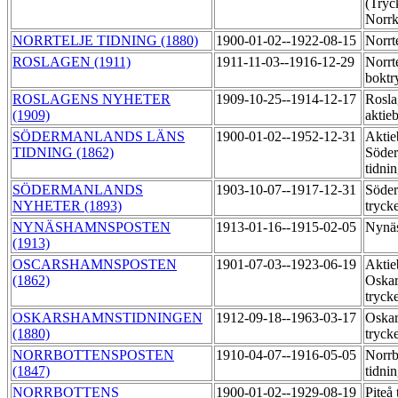
(Tryc
Norrk
NORRTELJE TIDNING (1880)
1900-01-02--1922-08-15
Norrt
ROSLAGEN (1911)
1911-11-03--1916-12-29
Norrte
boktr
ROSLAGENS NYHETER
1909-10-25--1914-12-17
Rosla
(1909)
aktie
SÖDERMANLANDS LÄNS
1900-01-02--1952-12-31
Aktie
TIDNING (1862)
Söder
tidni
SÖDERMANLANDS
1903-10-07--1917-12-31
Söder
NYHETER (1893)
tryck
NYNÄSHAMNSPOSTEN
1913-01-16--1915-02-05
Nynäs
(1913)
OSCARSHAMNSPOSTEN
1901-07-03--1923-06-19
Aktie
(1862)
Oskar
tryck
OSKARSHAMNSTIDNINGEN
1912-09-18--1963-03-17
Oskar
(1880)
tryck
NORRBOTTENSPOSTEN
1910-04-07--1916-05-05
Norrb
(1847)
tidni
NORRBOTTENS
1900-01-02--1929-08-19
Piteå 