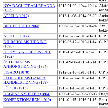
NYA DAGLIGT ALLEHANDA
1912-01-02--1944-10-14
Aktie
(1859)
alleh
APPELL (1912)
1913-11-08--1914-06-20
Andr
boktr
BIRGER JARL (1904)
1906-07-05--1915-04-24
Axel 
boktr
APPELL (1912)
1912-03-30--1913-11-01
C. P.
DJURSHOLMS TIDNING
1910-06-17--1913-11-14
C. P.
(1896)
UPPLYSNINGSREGISTRET
1910-11-05--1913-09-20
C. P.
(1902)
ÖSTERMALMS
1911-09-08--1913-11-14
C. P.
ANNONSTIDNING (1894)
FIGARO (1878)
1912-02-10--1913-11-15
C.P. 
STOCKHOLMS GAMLA
1910-07-02--1913-11-15
C.P. 
HANDELSTIDNING (1897)
SÖDER (1913)
1913-01-15--1913-11-13
C.P. 
DAGENS NYHETER (1864)
1890-10-25--1986-09-03
Dagen
KONFEKTIONÄREN (1910)
1911-01-15--1916-01-15
Ernst
boktr