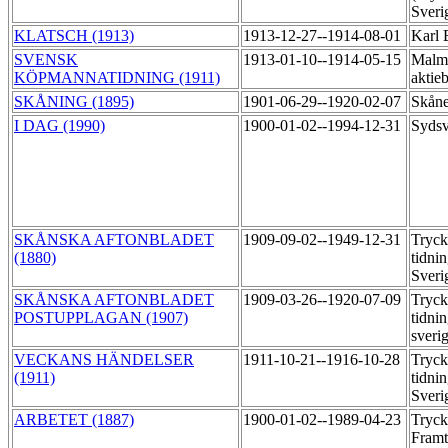
Sverig
KLATSCH (1913)
1913-12-27--1914-08-01
Karl 
SVENSK
1913-01-10--1914-05-15
Malmö
KÖPMANNATIDNING (1911)
aktie
SKÅNING (1895)
1901-06-29--1920-02-07
Skåne
I DAG (1990)
1900-01-02--1994-12-31
Sydsv
SKÅNSKA AFTONBLADET
1909-09-02--1949-12-31
Tryck
(1880)
tidni
Sveri
SKÅNSKA AFTONBLADET
1909-03-26--1920-07-09
Tryck
POSTUPPLAGAN (1907)
tidni
sveri
VECKANS HÄNDELSER
1911-10-21--1916-10-28
Tryck
(1911)
tidni
Sveri
ARBETET (1887)
1900-01-02--1989-04-23
Tryck
Fram