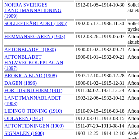
NORRA SVERIGES
1912-01-05--1914-10-30
Sollef
LANDTMANNATIDNING
aktie
(1909)
SOLLEFTEÅBLADET (1895)
1902-05-17--1936-11-30
Sollef
tryck
HEMMANSEGAREN (1903)
1912-03-26--1919-06-07
Afton
aktie
AFTONBLADET (1830)
1900-01-02--1932-09-21
Afton
AFTONBLADET
1900-01-01--1932-09-21
Afton
HALVVECKOUPPLAGAN
(1897)
BROKIGA BLAD (1908)
1907-12-10--1930-12-28
Afton
DAGEN (1896)
1900-01-02--1915-12-31
Afton
FOR TUSIND HJEM (1911)
1911-04-02--1921-12-29
Afton
LANDTMANNABLADET
1902-12-06--1932-10-12
Afton
(1903)
LIDINGÖ TIDNING (1910)
1910-09-15--1916-03-18
Afton
ODLAREN (1912)
1912-03-01--1913-08-15
Afton
AFTONTIDNINGEN (1909)
1911-07-29--1913-08-14
Afton
SIGNALEN (1900)
1903-12-25--1914-12-10
Aktie
tryck