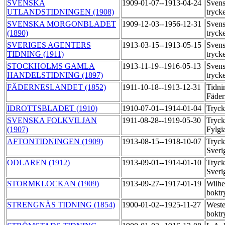
SVENSKA
1909-01-07--1913-04-24
Svens
UTLANDSTIDNINGEN (1908)
tryck
SVENSKA MORGONBLADET
1909-12-03--1956-12-31
Svens
(1890)
tryck
SVERIGES AGENTERS
1913-03-15--1913-05-15
Svens
TIDNING (1911)
tryck
STOCKHOLMS GAMLA
1913-11-19--1916-05-13
Sven
HANDELSTIDNING (1897)
tryck
FÄDERNESLANDET (1852)
1911-10-18--1913-12-31
Tidni
Fäder
IDROTTSBLADET (1910)
1910-07-01--1914-01-04
Tryck
SVENSKA FOLKVILJAN
1911-08-28--1919-05-30
Tryck
(1907)
Fylgi
AFTONTIDNINGEN (1909)
1913-08-15--1918-10-07
Tryck
Sver
ODLAREN (1912)
1913-09-01--1914-01-10
Tryck
Sver
STORMKLOCKAN (1909)
1913-09-27--1917-01-19
Wilhe
boktr
STRENGNÄS TIDNING (1854)
1900-01-02--1925-11-27
Weste
boktr