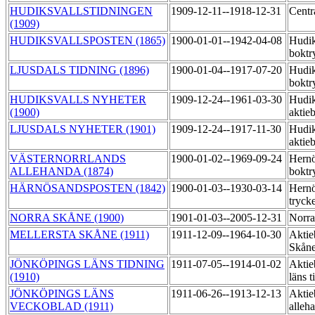
HUDIKSVALLSTIDNINGEN
1909-12-11--1918-12-31
Centr
(1909)
HUDIKSVALLSPOSTEN (1865)
1900-01-01--1942-04-08
Hudik
boktr
LJUSDALS TIDNING (1896)
1900-01-04--1917-07-20
Hudik
boktr
HUDIKSVALLS NYHETER
1909-12-24--1961-03-30
Hudik
(1900)
aktie
LJUSDALS NYHETER (1901)
1909-12-24--1917-11-30
Hudik
aktie
VÄSTERNORRLANDS
1900-01-02--1969-09-24
Hern
ALLEHANDA (1874)
boktr
HÄRNÖSANDSPOSTEN (1842)
1900-01-03--1930-03-14
Hernö
tryck
NORRA SKÅNE (1900)
1901-01-03--2005-12-31
Norra
MELLERSTA SKÅNE (1911)
1911-12-09--1964-10-30
Aktie
Skåne
JÖNKÖPINGS LÄNS TIDNING
1911-07-05--1914-01-02
Aktie
(1910)
läns t
JÖNKÖPINGS LÄNS
1911-06-26--1913-12-13
Aktie
VECKOBLAD (1911)
alleh