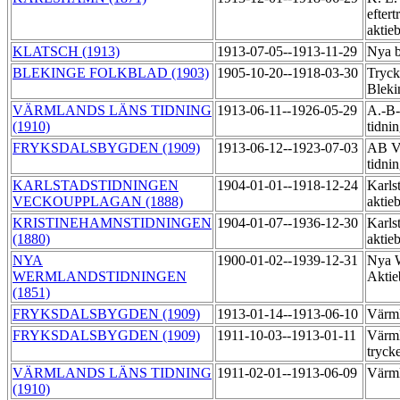
eftert
aktie
KLATSCH (1913)
1913-07-05--1913-11-29
Nya b
BLEKINGE FOLKBLAD (1903)
1905-10-20--1918-03-30
Tryck
Blek
VÄRMLANDS LÄNS TIDNING
1913-06-11--1926-05-29
A.-B-
(1910)
tidni
FRYKSDALSBYGDEN (1909)
1913-06-12--1923-07-03
AB Vä
tidni
KARLSTADSTIDNINGEN
1904-01-01--1918-12-24
Karls
VECKOUPPLAGAN (1888)
aktie
KRISTINEHAMNSTIDNINGEN
1904-01-07--1936-12-30
Karls
(1880)
aktie
NYA
1900-01-02--1939-12-31
Nya W
WERMLANDSTIDNINGEN
Aktie
(1851)
FRYKSDALSBYGDEN (1909)
1913-01-14--1913-06-10
Värml
FRYKSDALSBYGDEN (1909)
1911-10-03--1913-01-11
Värml
tryck
VÄRMLANDS LÄNS TIDNING
1911-02-01--1913-06-09
Värml
(1910)