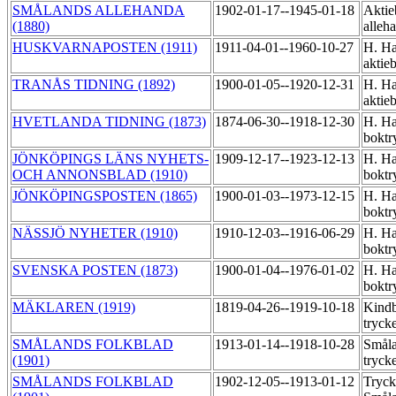
SMÅLANDS ALLEHANDA
1902-01-17--1945-01-18
Aktie
(1880)
alleh
HUSKVARNAPOSTEN (1911)
1911-04-01--1960-10-27
H. Ha
aktie
TRANÅS TIDNING (1892)
1900-01-05--1920-12-31
H. Ha
aktie
HVETLANDA TIDNING (1873)
1874-06-30--1918-12-30
H. Ha
boktr
JÖNKÖPINGS LÄNS NYHETS-
1909-12-17--1923-12-13
H. Ha
OCH ANNONSBLAD (1910)
boktr
JÖNKÖPINGSPOSTEN (1865)
1900-01-03--1973-12-15
H. Ha
boktr
NÄSSJÖ NYHETER (1910)
1910-12-03--1916-06-29
H. Ha
boktr
SVENSKA POSTEN (1873)
1900-01-04--1976-01-02
H. Ha
boktr
MÄKLAREN (1919)
1819-04-26--1919-10-18
Kindb
tryck
SMÅLANDS FOLKBLAD
1913-01-14--1918-10-28
Småla
(1901)
tryck
SMÅLANDS FOLKBLAD
1902-12-05--1913-01-12
Tryck