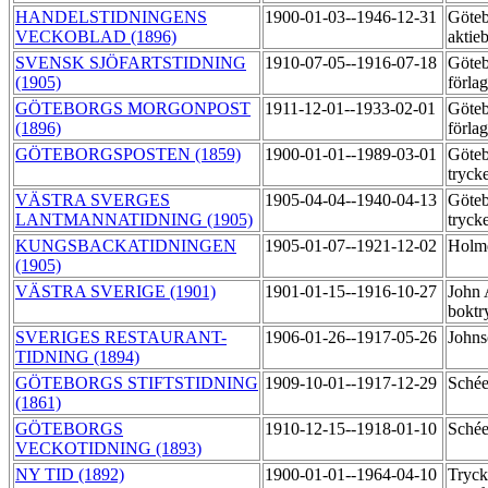
HANDELSTIDNINGENS
1900-01-03--1946-12-31
Göteb
VECKOBLAD (1896)
aktie
SVENSK SJÖFARTSTIDNING
1910-07-05--1916-07-18
Göteb
(1905)
förla
GÖTEBORGS MORGONPOST
1911-12-01--1933-02-01
Göteb
(1896)
förla
GÖTEBORGSPOSTEN (1859)
1900-01-01--1989-03-01
Göteb
tryck
VÄSTRA SVERGES
1905-04-04--1940-04-13
Göteb
LANTMANNATIDNING (1905)
tryck
KUNGSBACKATIDNINGEN
1905-01-07--1921-12-02
Holmq
(1905)
VÄSTRA SVERIGE (1901)
1901-01-15--1916-10-27
John 
boktr
SVERIGES RESTAURANT-
1906-01-26--1917-05-26
Johns
TIDNING (1894)
GÖTEBORGS STIFTSTIDNING
1909-10-01--1917-12-29
Schée
(1861)
GÖTEBORGS
1910-12-15--1918-01-10
Schée
VECKOTIDNING (1893)
NY TID (1892)
1900-01-01--1964-04-10
Tryck