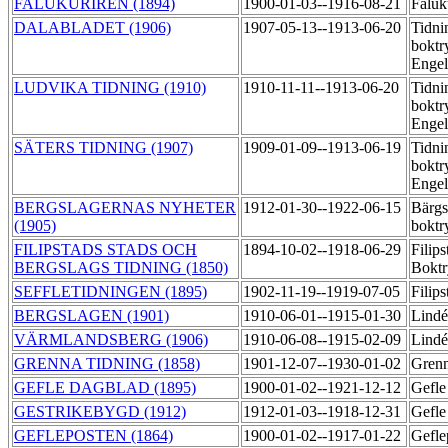
FALUKURIREN (1894)
1900-01-03--1916-08-21
Faluk
DALABLADET (1906)
1907-05-13--1913-06-20
Tidni
boktr
Engel
LUDVIKA TIDNING (1910)
1910-11-11--1913-06-20
Tidni
boktr
Engel
SÄTERS TIDNING (1907)
1909-01-09--1913-06-19
Tidni
boktr
Engel
BERGSLAGERNAS NYHETER
1912-01-30--1922-06-15
Bärgs
(1905)
boktr
FILIPSTADS STADS OCH
1894-10-02--1918-06-29
Filip
BERGSLAGS TIDNING (1850)
Boktr
SEFFLETIDNINGEN (1895)
1902-11-19--1919-07-05
Filips
BERGSLAGEN (1901)
1910-06-01--1915-01-30
Lindé
VÄRMLANDSBERG (1906)
1910-06-08--1915-02-09
Lindé
GRENNA TIDNING (1858)
1901-12-07--1930-01-02
Grenn
GEFLE DAGBLAD (1895)
1900-01-02--1921-12-12
Gefle
GESTRIKEBYGD (1912)
1912-01-03--1918-12-31
Gefle
GEFLEPOSTEN (1864)
1900-01-02--1917-01-22
Gefle