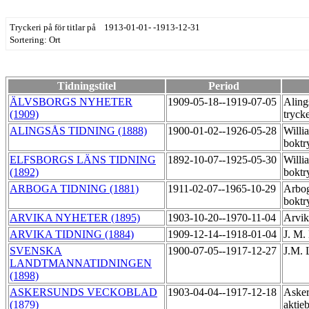
Tryckeri på för titlar på 1913-01-01- -1913-12-31
Sortering: Ort
Tidningstitel
Period
ÄLVSBORGS NYHETER
1909-05-18--1919-07-05
Aling
(1909)
tryck
ALINGSÅS TIDNING (1888)
1900-01-02--1926-05-28
Willi
boktr
ELFSBORGS LÄNS TIDNING
1892-10-07--1925-05-30
Willi
(1892)
boktr
ARBOGA TIDNING (1881)
1911-02-07--1965-10-29
Arbo
boktr
ARVIKA NYHETER (1895)
1903-10-20--1970-11-04
Arvik
ARVIKA TIDNING (1884)
1909-12-14--1918-01-04
J. M.
SVENSKA
1900-07-05--1917-12-27
J.M. 
LANDTMANNATIDNINGEN
(1898)
ASKERSUNDS VECKOBLAD
1903-04-04--1917-12-18
Asker
(1879)
aktie