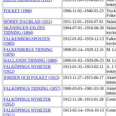
boktr
FOLKET (1906)
1906-11-02--1940-01-23
Tryck
Folke
HÖRBY DAGBLAD (1911)
1911-12-01--1916-07-01
Skåni
SKÅNINGEN ESLÖFS
1904-07-01--1916-06-30
Skåni
TIDNING (1894)
tryck
FALKENBERGSPOSTEN
1912-01-02--1919-12-13
Falke
(1905)
tryck
FALKENBERGS TIDNING
1898-05-14--1929-12-31
M. Li
(1876)
HALLANDS TIDNING (1889)
1900-01-02--1929-09-25
M. Li
FALKÖPINGS NYHETER
1913-01-31--1913-02-11
A. J.
(1912)
boktr
JORDEN OCH FOLKET (1913)
1913-11-27--1915-06-17
Aktie
tidni
FALKÖPINGS TIDNING (1857)
1900-03-03--1981-03-30
Aktie
tidni
FALKÖPINGS NYHETER
1912-11-28--1913-01-28
Centr
(1912)
FALKÖPINGS NYHETER
1913-02-14--1914-10-13
Centr
(1912)