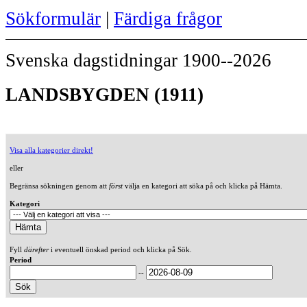
Sökformulär
|
Färdiga frågor
Svenska dagstidningar 1900--2026
LANDSBYGDEN (1911)
Visa alla kategorier direkt!
eller
Begränsa sökningen genom att
först
välja en kategori att söka på och klicka på Hämta.
Kategori
Fyll
därefter
i eventuell önskad period och klicka på Sök.
Period
--