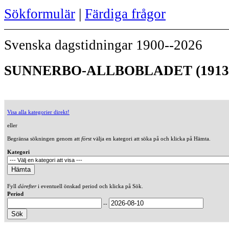
Sökformulär
|
Färdiga frågor
Svenska dagstidningar 1900--2026
SUNNERBO-ALLBOBLADET (1913
Visa alla kategorier direkt!
eller
Begränsa sökningen genom att
först
välja en kategori att söka på och klicka på Hämta.
Kategori
Fyll
därefter
i eventuell önskad period och klicka på Sök.
Period
--