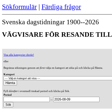
Sökformulär
|
Färdiga frågor
Svenska dagstidningar 1900--2026
VÄGVISARE FÖR RESANDE TILL 
Visa alla kategorier direkt!
eller
Begränsa sökningen genom att
först
välja en kategori att söka på och klicka på Hämta.
Kategori
Fyll
därefter
i eventuell önskad period och klicka på Sök.
Period
--