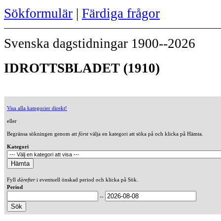
Sökformulär
|
Färdiga frågor
Svenska dagstidningar 1900--2026
IDROTTSBLADET (1910)
Visa alla kategorier direkt!
eller
Begränsa sökningen genom att
först
välja en kategori att söka på och klicka på Hämta.
Kategori
Fyll
därefter
i eventuell önskad period och klicka på Sök.
Period
--