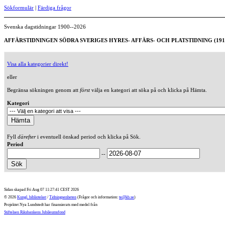
Sökformulär
|
Färdiga frågor
Svenska dagstidningar 1900--2026
AFFÄRSTIDNINGEN SÖDRA SVERIGES HYRES- AFFÄRS- OCH PLATSTIDNING (191
Visa alla kategorier direkt!
eller
Begränsa sökningen genom att
först
välja en kategori att söka på och klicka på Hämta.
Kategori
Fyll
därefter
i eventuell önskad period och klicka på Sök.
Period
--
Sidan skapad Fri Aug 07 11:27:41 CEST 2026
© 2026
Kungl. biblioteket
/
Tidningsenheten
(Frågor och information:
te@kb.se
)
Projektet Nya Lundstedt har finansierats med medel från
Stiftelsen Riksbankens Jubileumsfond