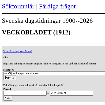
Sökformulär
|
Färdiga frågor
Svenska dagstidningar 1900--2026
VECKOBLADET (1912)
Visa alla kategorier direkt!
eller
Begränsa sökningen genom att
först
välja en kategori att söka på och klicka på Hämta.
Kategori
Fyll
därefter
i eventuell önskad period och klicka på Sök.
Period
--