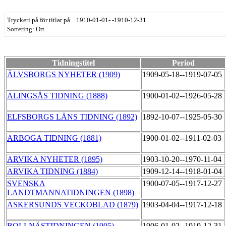
Tryckeri på för titlar på 1910-01-01- -1910-12-31
Sortering: Ort
Tidningstitel
Period
ÄLVSBORGS NYHETER (1909)
1909-05-18--1919-07-05
ALINGSÅS TIDNING (1888)
1900-01-02--1926-05-28
ELFSBORGS LÄNS TIDNING (1892)
1892-10-07--1925-05-30
ARBOGA TIDNING (1881)
1900-01-02--1911-02-03
ARVIKA NYHETER (1895)
1903-10-20--1970-11-04
ARVIKA TIDNING (1884)
1909-12-14--1918-01-04
SVENSKA
1900-07-05--1917-12-27
LANDTMANNATIDNINGEN (1898)
ASKERSUNDS VECKOBLAD (1879)
1903-04-04--1917-12-18
BOLLNÄSTIDNINGEN (1905)
1906-01-02--1919-12-31