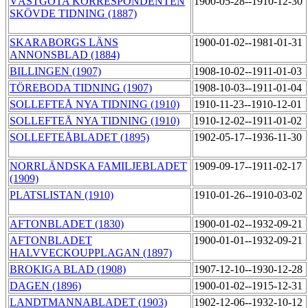
VÄSTGÖTA KORRESPONDENTEN
1900-05-28--1910-12-30
SKÖVDE TIDNING (1887)
SKARABORGS LÄNS
1900-01-02--1981-01-31
ANNONSBLAD (1884)
BILLINGEN (1907)
1908-10-02--1911-01-03
TÖREBODA TIDNING (1907)
1908-10-03--1911-01-04
SOLLEFTEÅ NYA TIDNING (1910)
1910-11-23--1910-12-01
SOLLEFTEÅ NYA TIDNING (1910)
1910-12-02--1911-01-02
SOLLEFTEÅBLADET (1895)
1902-05-17--1936-11-30
NORRLÄNDSKA FAMILJEBLADET
1909-09-17--1911-02-17
(1909)
PLATSLISTAN (1910)
1910-01-26--1910-03-02
AFTONBLADET (1830)
1900-01-02--1932-09-21
AFTONBLADET
1900-01-01--1932-09-21
HALVVECKOUPPLAGAN (1897)
BROKIGA BLAD (1908)
1907-12-10--1930-12-28
DAGEN (1896)
1900-01-02--1915-12-31
LANDTMANNABLADET (1903)
1902-12-06--1932-10-12