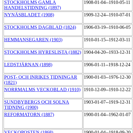
STOCKHOLMS GAMLA
1908-01-04--1910-05-11
HANDELSTIDNING (1897)
NYNÄSBLADET (1908)
1909-12-24--1910-07-01
STOCKHOLMS DAGBLAD (1824)
1906-03-19--1910-06-05
HEMMANSEGAREN (1903)
1910-01-15--1912-03-11
STOCKHOLMS HYRESLISTA (1882)
1904-04-20--1933-12-31
LEDSTJÄRNAN (1898)
1906-01-11--1918-12-24
POST- OCH INRIKES TIDNINGAR
1900-01-03--1976-12-30
(1821)
NORRMALMS VECKOBLAD (1910)
1910-12-09--1910-12-22
SUNDBYBERGS OCH SOLNA
1903-01-07--1919-12-31
TIDNING (1900)
REFORMATORN (1887)
1900-01-04--1962-01-07
VECKOPOSTEN (1868)
1900-01-04--1918-09-20