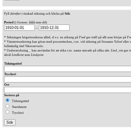
Fyll
därefter
i önskad sökning och klicka på
Sök
.
Period
(i formen: åååå-mm-dd)
--
* Sökningen högertrunkeras alltid, d.v.s. en söknng på
Fred
ger träff på allt som börjar på
Fr
* Vänstertrunkering kan göras med procenttecken, t.ex. vid sökning på förnamn
%Joel
eller 
fullständig titel
%konservativ
.
* Understrykning _ kan användas för att söka t.ex. namn stavade på olika sätt.
Lind_vist
ger t
såväl
Lindkvist
som
Lindqvist
.
Tidningstitel
Tryckeri
Ort
Sortera på
Tidningstitel
Startdatum
Tryckeri