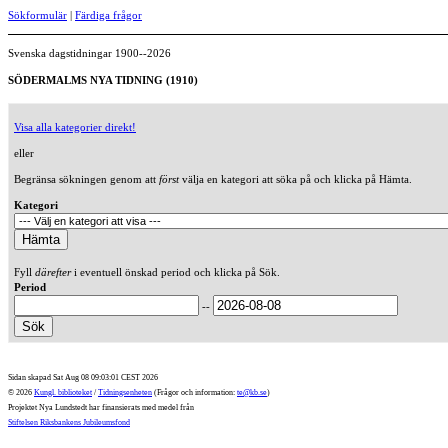
Sökformulär
|
Färdiga frågor
Svenska dagstidningar 1900--2026
SÖDERMALMS NYA TIDNING (1910)
Visa alla kategorier direkt!
eller
Begränsa sökningen genom att
först
välja en kategori att söka på och klicka på Hämta.
Kategori
Fyll
därefter
i eventuell önskad period och klicka på Sök.
Period
--
Sidan skapad Sat Aug 08 09:03:01 CEST 2026
© 2026
Kungl. biblioteket
/
Tidningsenheten
(Frågor och information:
te@kb.se
)
Projektet Nya Lundstedt har finansierats med medel från
Stiftelsen Riksbankens Jubileumsfond