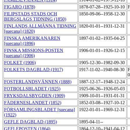
FIGARO (1878)
1878-07-28--1925-10-10
F
FILIPSTADS STADS OCH
1850-09-06--1958-12-30
BERGSLAGS TIDNING (1850)
FINLANDS ALLMÄNNA TIDNING
1820-01-01--1931-12-31
[suecana] (1820)
FINSKA AMERIKANAREN
1897-01-02--1935-04-25
[suecana] (1896)
FINSKA MISSIONS-POSTEN
1906-01-01--1926-12-15
[suecana] (1906)
FOLKET (1906)
1905-12-30--1982-09-30
FOLKETS DAGBLAD (1917)
1917-11-02--1940-08-30
F
FOSTERLANDSVÄNNEN (1888)
1887-12-17--1948-12-24
FOTBOLLSBLADET (1925)
1925-06-26--1926-05-03
FRYKSDALSBYGDEN (1909)
1909-10-01--1931-01-31
FÄDERNESLANDET (1852)
1852-03-08--1927-10-12
FÖRSAMLINGSBLADET [suecana]
1922-01-01--1969-12-31
(1922)
GEFLE DAGBLAD (1895)
1895-04-11--
GEFLEPOSTEN (1864)
1864-12-10--1941-04-12