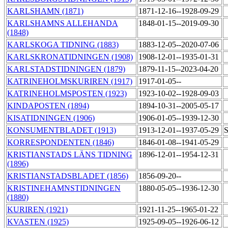
KARLSHAMN (1871)
1871-12-16--1928-09-29
KARLSHAMNS ALLEHANDA
1848-01-15--2019-09-30
(1848)
KARLSKOGA TIDNING (1883)
1883-12-05--2020-07-06
KARLSKRONATIDNINGEN (1908)
1908-12-01--1935-01-31
KARLSTADSTIDNINGEN (1879)
1879-11-15--2023-04-20
KATRINEHOLMSKURIREN (1917)
1917-01-05--
KATRINEHOLMSPOSTEN (1923)
1923-10-02--1928-09-03
KINDAPOSTEN (1894)
1894-10-31--2005-05-17
KISATIDNINGEN (1906)
1906-01-05--1939-12-30
KONSUMENTBLADET (1913)
1913-12-01--1937-05-29
S
KORRESPONDENTEN (1846)
1846-01-08--1941-05-29
KRISTIANSTADS LÄNS TIDNING
1896-12-01--1954-12-31
(1896)
KRISTIANSTADSBLADET (1856)
1856-09-20--
KRISTINEHAMNSTIDNINGEN
1880-05-05--1936-12-30
(1880)
KURIREN (1921)
1921-11-25--1965-01-22
KVASTEN (1925)
1925-09-05--1926-06-12