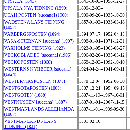
UPSALA (1845)
1845-10-03--1958-12-27
UPSALA NYA TIDNING (1890)
1890-12-03--
UTAH POSTEN [suecana] (1900)
1900-09-20--1935-10-30
WADSTENA LÄNS TIDNING
1857-01-03--1933-03-18
(1857)
VARBERGSPOSTEN (1894)
1894-07-17--1952-04-18
VASA-STJERNAN [suecana] (1907)
1908-01-01--1971-12-31
VAXHOLMS TIDNING (1923)
1923-01-05--1963-06-27
VECKOBLADET [suecana] (1906)
1906-02-20--1935-03-12
VECKOPOSTEN (1868)
1868-12-03--1992-10-10
WESTERNS NYHETER [suecana]
1924-04-24--1941-09-11
(1924)
WESTERVIKSPOSTEN (1878)
1878-12-04--1952-06-30
WESTGÖTAPOSTEN (1888)
1887-12-21--1954-09-15
WESTGÖTEN (1888)
1887-11-19--1967-10-01
VESTKUSTEN [suecana] (1887)
1887-01-01--2007-11-15
WESTMANLANDS ALLEHANDA
1887-11-01--1939-09-30
(1887)
VESTMANLANDS LÄNS
1831-02-10--
TIDNING (1831)