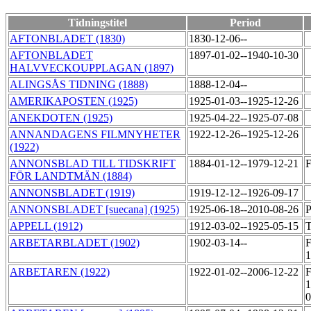
Tidningstitel
Period
AFTONBLADET (1830)
1830-12-06--
AFTONBLADET
1897-01-02--1940-10-30
HALVVECKOUPPLAGAN (1897)
ALINGSÅS TIDNING (1888)
1888-12-04--
AMERIKAPOSTEN (1925)
1925-01-03--1925-12-26
ANEKDOTEN (1925)
1925-04-22--1925-07-08
ANNANDAGENS FILMNYHETER
1922-12-26--1925-12-26
(1922)
ANNONSBLAD TILL TIDSKRIFT
1884-01-12--1979-12-21
FÖR LANDTMÄN (1884)
ANNONSBLADET (1919)
1919-12-12--1926-09-17
ANNONSBLADET [suecana] (1925)
1925-06-18--2010-08-26
P
APPELL (1912)
1912-03-02--1925-05-15
T
ARBETARBLADET (1902)
1902-03-14--
F
ARBETAREN (1922)
1922-01-02--2006-12-22
F
1
0