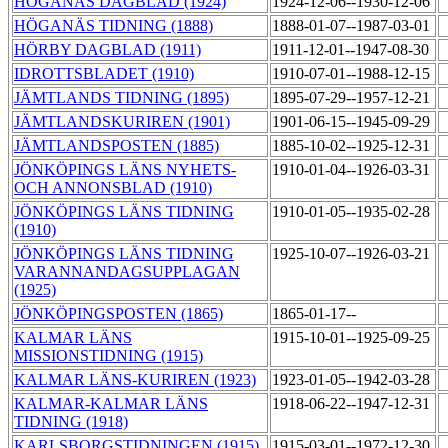
HÖGANÄS DAGBLAD (1924)
1924-12-06--1930-12-06
HÖGANÄS TIDNING (1888)
1888-01-07--1987-03-01
HÖRBY DAGBLAD (1911)
1911-12-01--1947-08-30
IDROTTSBLADET (1910)
1910-07-01--1988-12-15
JÄMTLANDS TIDNING (1895)
1895-07-29--1957-12-21
JÄMTLANDSKURIREN (1901)
1901-06-15--1945-09-29
JÄMTLANDSPOSTEN (1885)
1885-10-02--1925-12-31
JÖNKÖPINGS LÄNS NYHETS-
1910-01-04--1926-03-31
OCH ANNONSBLAD (1910)
JÖNKÖPINGS LÄNS TIDNING
1910-01-05--1935-02-28
(1910)
JÖNKÖPINGS LÄNS TIDNING
1925-10-07--1926-03-21
VARANNANDAGSUPPLAGAN
(1925)
JÖNKÖPINGSPOSTEN (1865)
1865-01-17--
KALMAR LÄNS
1915-10-01--1925-09-25
MISSIONSTIDNING (1915)
KALMAR LÄNS-KURIREN (1923)
1923-01-05--1942-03-28
KALMAR-KALMAR LÄNS
1918-06-22--1947-12-31
TIDNING (1918)
KARLSBORGSTIDNINGEN (1915)
1915-03-01--1972-12-30