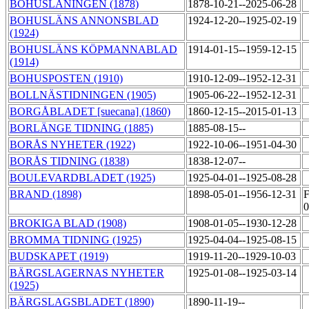
BOHUSLÄNINGEN (1878)
1878-10-21--2025-06-28
BOHUSLÄNS ANNONSBLAD
1924-12-20--1925-02-19
(1924)
BOHUSLÄNS KÖPMANNABLAD
1914-01-15--1959-12-15
(1914)
BOHUSPOSTEN (1910)
1910-12-09--1952-12-31
BOLLNÄSTIDNINGEN (1905)
1905-06-22--1952-12-31
BORGÅBLADET [suecana] (1860)
1860-12-15--2015-01-13
BORLÄNGE TIDNING (1885)
1885-08-15--
BORÅS NYHETER (1922)
1922-10-06--1951-04-30
BORÅS TIDNING (1838)
1838-12-07--
BOULEVARDBLADET (1925)
1925-04-01--1925-08-28
BRAND (1898)
1898-05-01--1956-12-31
F
0
BROKIGA BLAD (1908)
1908-01-05--1930-12-28
BROMMA TIDNING (1925)
1925-04-04--1925-08-15
BUDSKAPET (1919)
1919-11-20--1929-10-03
BÄRGSLAGERNAS NYHETER
1925-01-08--1925-03-14
(1925)
BÄRGSLAGSBLADET (1890)
1890-11-19--