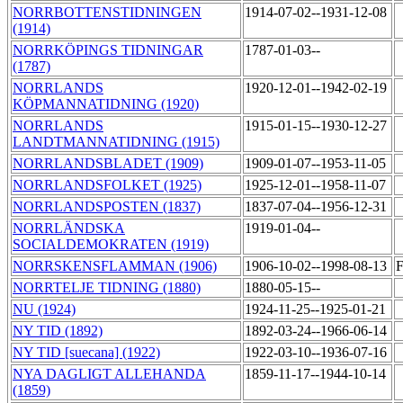
NORRBOTTENSTIDNINGEN
1914-07-02--1931-12-08
(1914)
NORRKÖPINGS TIDNINGAR
1787-01-03--
(1787)
NORRLANDS
1920-12-01--1942-02-19
KÖPMANNATIDNING (1920)
NORRLANDS
1915-01-15--1930-12-27
LANDTMANNATIDNING (1915)
NORRLANDSBLADET (1909)
1909-01-07--1953-11-05
NORRLANDSFOLKET (1925)
1925-12-01--1958-11-07
NORRLANDSPOSTEN (1837)
1837-07-04--1956-12-31
NORRLÄNDSKA
1919-01-04--
SOCIALDEMOKRATEN (1919)
NORRSKENSFLAMMAN (1906)
1906-10-02--1998-08-13
F
NORRTELJE TIDNING (1880)
1880-05-15--
NU (1924)
1924-11-25--1925-01-21
NY TID (1892)
1892-03-24--1966-06-14
NY TID [suecana] (1922)
1922-03-10--1936-07-16
NYA DAGLIGT ALLEHANDA
1859-11-17--1944-10-14
(1859)