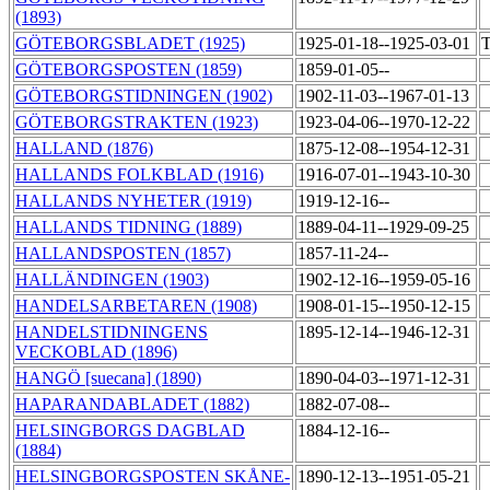
(1893)
GÖTEBORGSBLADET (1925)
1925-01-18--1925-03-01
T
GÖTEBORGSPOSTEN (1859)
1859-01-05--
GÖTEBORGSTIDNINGEN (1902)
1902-11-03--1967-01-13
GÖTEBORGSTRAKTEN (1923)
1923-04-06--1970-12-22
HALLAND (1876)
1875-12-08--1954-12-31
HALLANDS FOLKBLAD (1916)
1916-07-01--1943-10-30
HALLANDS NYHETER (1919)
1919-12-16--
HALLANDS TIDNING (1889)
1889-04-11--1929-09-25
HALLANDSPOSTEN (1857)
1857-11-24--
HALLÄNDINGEN (1903)
1902-12-16--1959-05-16
HANDELSARBETAREN (1908)
1908-01-15--1950-12-15
HANDELSTIDNINGENS
1895-12-14--1946-12-31
VECKOBLAD (1896)
HANGÖ [suecana] (1890)
1890-04-03--1971-12-31
HAPARANDABLADET (1882)
1882-07-08--
HELSINGBORGS DAGBLAD
1884-12-16--
(1884)
HELSINGBORGSPOSTEN SKÅNE-
1890-12-13--1951-05-21