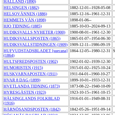
HALLAND (1890)
HELSINGEN (1882)
1882-12-01--1928-05-08
HELSOVÄNNEN (1886)
1885-12-16--1961-12-31
HEMMETS VÄN (1898)
1898-01-06--
HJO TIDNING (1885)
1885-10-03--2024-09-13
HUDIKSVALLS NYHETER (1900)
1900-08-01--1961-12-30
HUDIKSVALLSPOSTEN (1865)
1865-01-07--1954-06-30
HUDIKSVALLSTIDNINGEN (1909)
1909-12-11--1986-09-19
HUFVUDSTADSBLADET [suecana]
1864-12-05--1980-12-31
S
(1864)
HULTSFREDSPOSTEN (1902)
1902-01-02--1939-12-30
HUMORISTEN (1915)
1915-01-02--1925-10-24
HUSKVARNAPOSTEN (1911)
1911-04-01--1960-10-27
HVAR 8 DAG (1899)
1899-10-01--1933-12-31
HVETLANDA TIDNING (1873)
1873-08-22--1940-10-09
HYRESGÄSTEN (1923)
1923-10-15--1961-10-15
HÄLSINGLANDS FOLKBLAD
1916-01-01--1949-08-31
(1916)
HÄRNÖSANDSPOSTEN (1842)
1842-05-26--1951-09-14