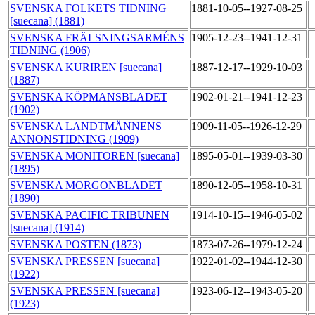
SVENSKA FOLKETS TIDNING
1881-10-05--1927-08-25
[suecana] (1881)
SVENSKA FRÄLSNINGSARMÉNS
1905-12-23--1941-12-31
TIDNING (1906)
SVENSKA KURIREN [suecana]
1887-12-17--1929-10-03
(1887)
SVENSKA KÖPMANSBLADET
1902-01-21--1941-12-23
(1902)
SVENSKA LANDTMÄNNENS
1909-11-05--1926-12-29
ANNONSTIDNING (1909)
SVENSKA MONITOREN [suecana]
1895-05-01--1939-03-30
(1895)
SVENSKA MORGONBLADET
1890-12-05--1958-10-31
(1890)
SVENSKA PACIFIC TRIBUNEN
1914-10-15--1946-05-02
[suecana] (1914)
SVENSKA POSTEN (1873)
1873-07-26--1979-12-24
SVENSKA PRESSEN [suecana]
1922-01-02--1944-12-30
(1922)
SVENSKA PRESSEN [suecana]
1923-06-12--1943-05-20
(1923)