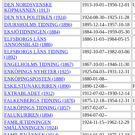
DEN NORDSVENSKE
1913-10-01--1956-12-01
U
KÖPMANNEN (1913)
DEN NYA POLITIKEN (1924)
1924-08-30--1925-11-28
DJURSHOLMS TIDNING (1896)
1895-12-14--1957-10-18
EKSJÖTIDNINGEN (1884)
1884-10-04--1959-05-30
ELFSBORGS LÄNS
1886-11-03--1984-05-15
ANNONSBLAD (1886)
ELFSBORGS LÄNS TIDNING
1892-10-07--1982-03-06
(1892)
ENGELHOLMS TIDNING (1867)
1867-10-01--1946-11-30
ENKÖPINGS NYHETER (1925)
1925-04-03--1931-12-31
ENKÖPINGSPOSTEN (1880)
1880-01-08--
ESKILSTUNAKURIREN (1890)
1890-12-08--
F
EXTRABLADET (1912)
1912-07-02--1930-12-14
FALKENBERGS TIDNING (1876)
1875-12-18--1954-12-31
1
FALKÖPINGS TIDNING (1857)
1857-02-07--
FALUKURIREN (1894)
1894-07-02--
FAMILJETIDNINGEN
1924-11-15--1962-12-29
SMÅLÄNNINGEN (1924)
FAMILJEVÄNNEN (1914)
1914-01-02--1975-12-18