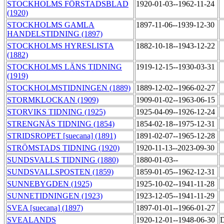
STOCKHOLMS FÖRSTADSBLAD
1920-01-03--1962-11-24
(1920)
STOCKHOLMS GAMLA
1897-11-06--1939-12-30
HANDELSTIDNING (1897)
STOCKHOLMS HYRESLISTA
1882-10-18--1943-12-22
(1882)
STOCKHOLMS LÄNS TIDNING
1919-12-15--1930-03-31
(1919)
STOCKHOLMSTIDNINGEN (1889)
1889-12-02--1966-02-27
STORMKLOCKAN (1909)
1909-01-02--1963-06-15
STORVIKS TIDNING (1925)
1925-04-09--1926-12-24
STRENGNÄS TIDNING (1854)
1854-02-18--1975-12-31
STRIDSROPET [suecana] (1891)
1891-02-07--1965-12-28
STRÖMSTADS TIDNING (1920)
1920-11-13--2023-09-30
SUNDSVALLS TIDNING (1880)
1880-01-03--
SUNDSVALLSPOSTEN (1859)
1859-01-05--1962-12-31
SUNNEBYGDEN (1925)
1925-10-02--1941-11-28
SUNNETIDNINGEN (1923)
1923-12-05--1941-11-29
SVEA [suecana] (1897)
1897-01-01--1966-01-27
SVEALANDS
1920-12-01--1948-06-30
D