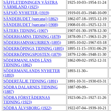
SÄFFLETIDNINGEN VÄSTRA
1925-10-03--1954-11-24
VÄRMLAND (1925)
SÄFSJÖ NYHETER (1919)
1919-01-03--1940-10-09
SÄNDEBUDET [suecana] (1862)
1862-07-18--1955-12-19
SÄNDEBUDET [suecana] (1908)
1908-01-01--1925-12-31
SÄTERS TIDNING (1907)
1907-01-30--1978-12-30
SÖDERHAMNS TIDNING (1878)
1878-09-17--1963-11-29
SÖDERHAMNSKURIREN (1895)
1895-10-02--1967-03-18
SÖDERKÖPINGS TIDNING (1895)
1895-11-15--1931-06-29
SÖDERKÖPINGSPOSTEN (1879)
1879-12-06--1948-11-30
SÖDERMANLANDS LÄNS
1862-09-02--1952-12-31
TIDNING (1862)
SÖDERMANLANDS NYHETER
1893-11-30--
(1893)
SÖDERTÄLJE TIDNING (1891)
1891-10-31--1930-03-31
SÖDRA DALARNES TIDNING
1887-09-09--
(1887)
SÖDRA FÖRSTÄDERNAS
1923-06-23--1927-11-26
TIDNING (1923)
SÖDRA ÄLVSBORG (1922)
1922-07-04--1939-10-21