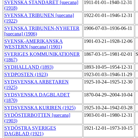
SVENSKA STANDARET [suecana]
1911-01-01--1940-12-31
(1918)
SVENSKA TRIBUNEN [suecana]
1922-01-01--1946-12-31
(1922)
SVENSKA TRIBUNEN-NYHETER
1906-07-03--1936-06-11
[suecana] (1906)
SVENSK-AMERIKANSKA
1901-03-21--1928-12-06
WESTERN [suecana] (1901)
SVERIGES KOMMUNIKATIONER
1867-03-15--1981-02-01
S
(1867)
SYDHALLAND (1893)
1893-10-05--1954-12-31
SYDPOSTEN (1923)
1923-01-03--1946-11-29
SYDSVENSKA ARBETAREN
1925-10-24--1925-12-30
(1925)
SYDSVENSKA DAGBLADET
1870-04-29--2004-10-04
(1870)
SYDSVENSKA KURIREN (1925)
1925-10-24--1942-03-28
SYDÖSTERBOTTEN [suecana]
1903-01-01--1980-12-31
(1903)
SYDÖSTRA SVERIGES
1921-12-01--1973-10-15
DAGBLAD (1921)