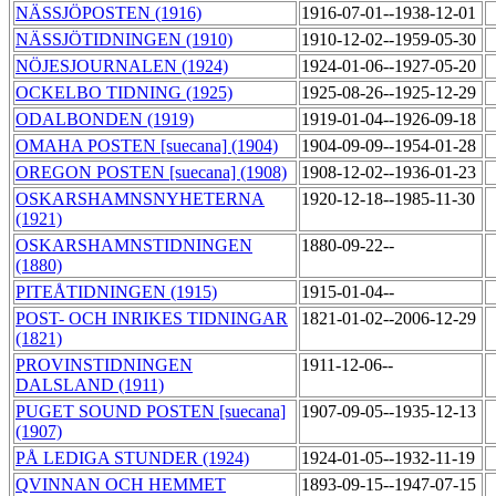
NÄSSJÖPOSTEN (1916)
1916-07-01--1938-12-01
NÄSSJÖTIDNINGEN (1910)
1910-12-02--1959-05-30
NÖJESJOURNALEN (1924)
1924-01-06--1927-05-20
OCKELBO TIDNING (1925)
1925-08-26--1925-12-29
ODALBONDEN (1919)
1919-01-04--1926-09-18
OMAHA POSTEN [suecana] (1904)
1904-09-09--1954-01-28
OREGON POSTEN [suecana] (1908)
1908-12-02--1936-01-23
OSKARSHAMNSNYHETERNA
1920-12-18--1985-11-30
(1921)
OSKARSHAMNSTIDNINGEN
1880-09-22--
(1880)
PITEÅTIDNINGEN (1915)
1915-01-04--
POST- OCH INRIKES TIDNINGAR
1821-01-02--2006-12-29
(1821)
PROVINSTIDNINGEN
1911-12-06--
DALSLAND (1911)
PUGET SOUND POSTEN [suecana]
1907-09-05--1935-12-13
(1907)
PÅ LEDIGA STUNDER (1924)
1924-01-05--1932-11-19
QVINNAN OCH HEMMET
1893-09-15--1947-07-15