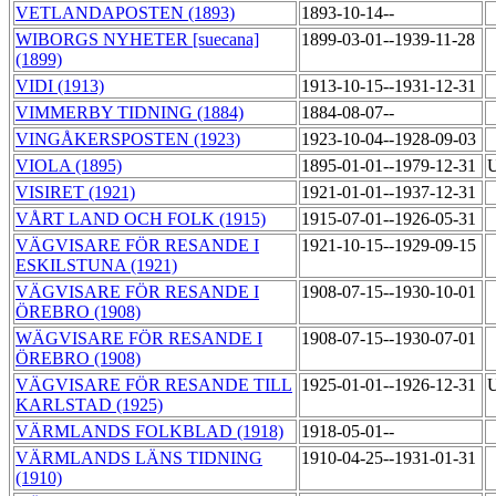
VETLANDAPOSTEN (1893)
1893-10-14--
WIBORGS NYHETER [suecana]
1899-03-01--1939-11-28
(1899)
VIDI (1913)
1913-10-15--1931-12-31
VIMMERBY TIDNING (1884)
1884-08-07--
VINGÅKERSPOSTEN (1923)
1923-10-04--1928-09-03
VIOLA (1895)
1895-01-01--1979-12-31
U
VISIRET (1921)
1921-01-01--1937-12-31
VÅRT LAND OCH FOLK (1915)
1915-07-01--1926-05-31
VÄGVISARE FÖR RESANDE I
1921-10-15--1929-09-15
ESKILSTUNA (1921)
VÄGVISARE FÖR RESANDE I
1908-07-15--1930-10-01
ÖREBRO (1908)
WÄGVISARE FÖR RESANDE I
1908-07-15--1930-07-01
ÖREBRO (1908)
VÄGVISARE FÖR RESANDE TILL
1925-01-01--1926-12-31
U
KARLSTAD (1925)
VÄRMLANDS FOLKBLAD (1918)
1918-05-01--
VÄRMLANDS LÄNS TIDNING
1910-04-25--1931-01-31
(1910)