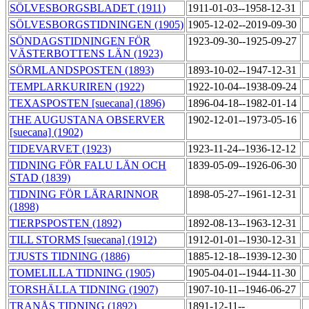
SÖLVESBORGSBLADET (1911)
1911-01-03--1958-12-31
SÖLVESBORGSTIDNINGEN (1905)
1905-12-02--2019-09-30
SÖNDAGSTIDNINGEN FÖR
1923-09-30--1925-09-27
VÄSTERBOTTENS LÄN (1923)
SÖRMLANDSPOSTEN (1893)
1893-10-02--1947-12-31
TEMPLARKURIREN (1922)
1922-10-04--1938-09-24
TEXASPOSTEN [suecana] (1896)
1896-04-18--1982-01-14
THE AUGUSTANA OBSERVER
1902-12-01--1973-05-16
[suecana] (1902)
TIDEVARVET (1923)
1923-11-24--1936-12-12
TIDNING FÖR FALU LÄN OCH
1839-05-09--1926-06-30
STAD (1839)
TIDNING FÖR LÄRARINNOR
1898-05-27--1961-12-31
(1898)
TIERPSPOSTEN (1892)
1892-08-13--1963-12-31
TILL STORMS [suecana] (1912)
1912-01-01--1930-12-31
TJUSTS TIDNING (1886)
1885-12-18--1939-12-30
TOMELILLA TIDNING (1905)
1905-04-01--1944-11-30
TORSHÄLLA TIDNING (1907)
1907-10-11--1946-06-27
TRANÅS TIDNING (1892)
1891-12-11--