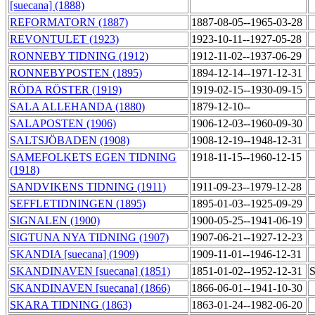
[suecana] (1888)
REFORMATORN (1887)
1887-08-05--1965-03-28
REVONTULET (1923)
1923-10-11--1927-05-28
RONNEBY TIDNING (1912)
1912-11-02--1937-06-29
RONNEBYPOSTEN (1895)
1894-12-14--1971-12-31
RÖDA RÖSTER (1919)
1919-02-15--1930-09-15
SALA ALLEHANDA (1880)
1879-12-10--
SALAPOSTEN (1906)
1906-12-03--1960-09-30
SALTSJÖBADEN (1908)
1908-12-19--1948-12-31
SAMEFOLKETS EGEN TIDNING
1918-11-15--1960-12-15
(1918)
SANDVIKENS TIDNING (1911)
1911-09-23--1979-12-28
SEFFLETIDNINGEN (1895)
1895-01-03--1925-09-29
SIGNALEN (1900)
1900-05-25--1941-06-19
SIGTUNA NYA TIDNING (1907)
1907-06-21--1927-12-23
SKANDIA [suecana] (1909)
1909-11-01--1946-12-31
SKANDINAVEN [suecana] (1851)
1851-01-02--1952-12-31
S
SKANDINAVEN [suecana] (1866)
1866-06-01--1941-10-30
SKARA TIDNING (1863)
1863-01-24--1982-06-20