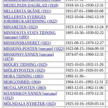
MEDELPADS DAGBLAD (1918)
1918-10-12--1930-12-31
MELLERSTA SKÅNE (1911)
1911-07-01--1988-03-08
MELLERSTA SVERIGES
1922-10-04--1942-12-19
JORDBRUKARTIDNING (1922)
MINARETEN (1923)
1923-11-01--1938-12-24
F
MINNESOTA STATS TIDNING
1895-10-30--1939-02-22
[suecana] (1895)
MISSIONSBANERET (1921)
1921-09-15--1979-12-27
MISSIONS-POSTEN [suecana] (1922)
1922-08-15--1944-09-10
MISSIONSVÄNNEN [suecana]
1874-07-01--1960-12-31
(1874)
MJÖLBY TIDNING (1925)
1925-10-03--1932-11-29
MJÖLBYPOSTEN (1925)
1925-11-20--1926-01-05
MORA TIDNING (1893)
1892-11-30--
MORGONBRIS (1904)
1904-11-01--1992-12-31
D
MOTALAPOSTEN (1883)
1883-12-01--1962-11-06
MÄNNISKOVÄNNEN [suecana]
1912-01-01--1970-12-31
(1912)
MÖLNDALS NYHETER (1925)
1925-10-16--1926-05-14