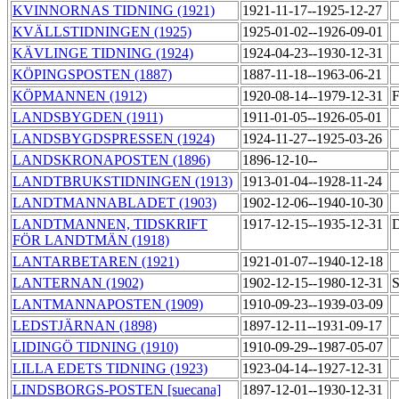
KVINNORNAS TIDNING (1921)
1921-11-17--1925-12-27
KVÄLLSTIDNINGEN (1925)
1925-01-02--1926-09-01
KÄVLINGE TIDNING (1924)
1924-04-23--1930-12-31
KÖPINGSPOSTEN (1887)
1887-11-18--1963-06-21
KÖPMANNEN (1912)
1920-08-14--1979-12-31
F
LANDSBYGDEN (1911)
1911-01-05--1926-05-01
LANDSBYGDSPRESSEN (1924)
1924-11-27--1925-03-26
LANDSKRONAPOSTEN (1896)
1896-12-10--
LANDTBRUKSTIDNINGEN (1913)
1913-01-04--1928-11-24
LANDTMANNABLADET (1903)
1902-12-06--1940-10-30
LANDTMANNEN, TIDSKRIFT
1917-12-15--1935-12-31
D
FÖR LANDTMÄN (1918)
LANTARBETAREN (1921)
1921-01-07--1940-12-18
LANTERNAN (1902)
1902-12-15--1980-12-31
S
LANTMANNAPOSTEN (1909)
1910-09-23--1939-03-09
LEDSTJÄRNAN (1898)
1897-12-11--1931-09-17
LIDINGÖ TIDNING (1910)
1910-09-29--1987-05-07
LILLA EDETS TIDNING (1923)
1923-04-14--1927-12-31
LINDSBORGS-POSTEN [suecana]
1897-12-01--1930-12-31