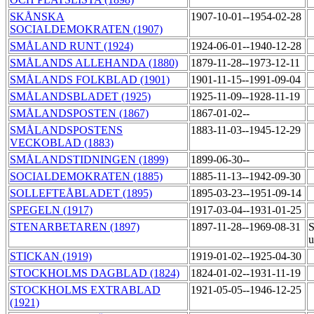
SKÅNSKA
1907-10-01--1954-02-28
SOCIALDEMOKRATEN (1907)
SMÅLAND RUNT (1924)
1924-06-01--1940-12-28
SMÅLANDS ALLEHANDA (1880)
1879-11-28--1973-12-11
SMÅLANDS FOLKBLAD (1901)
1901-11-15--1991-09-04
SMÅLANDSBLADET (1925)
1925-11-09--1928-11-19
SMÅLANDSPOSTEN (1867)
1867-01-02--
SMÅLANDSPOSTENS
1883-11-03--1945-12-29
VECKOBLAD (1883)
SMÅLANDSTIDNINGEN (1899)
1899-06-30--
SOCIALDEMOKRATEN (1885)
1885-11-13--1942-09-30
SOLLEFTEÅBLADET (1895)
1895-03-23--1951-09-14
SPEGELN (1917)
1917-03-04--1931-01-25
STENARBETAREN (1897)
1897-11-28--1969-08-31
S
u
STICKAN (1919)
1919-01-02--1925-04-30
STOCKHOLMS DAGBLAD (1824)
1824-01-02--1931-11-19
STOCKHOLMS EXTRABLAD
1921-05-05--1946-12-25
(1921)