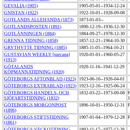
GEVALIA (1905)
1905-05-01--1934-12-24
GNISTAN (1922)
1922-10-01--1928-09-08
GOTLANDS ALLEHANDA (1873)
1873-01-03--
GOTLANDSPOSTEN (1891)
1890-12-19--1936-12-30
GOTLÄNNINGEN (1884)
1884-09-27--1978-12-30
GRENNA TIDNING (1858)
1857-12-21--1964-10-30
GRYTHYTTE TIDNING (1885)
1885-11-05--1964-10-21
GUSTAVIAN WEEKLY [suecana]
1920-01-01--1960-05-27
(1913)
GÖTALANDS
1920-11-16--1941-12-29
KÖPMANNATIDNING (1920)
GÖTEBORGS AFTONBLAD (1923)
1923-06-16--1926-04-01
GÖTEBORGS EXTRABLAD (1923)
1923-12-16--1925-06-24
GÖTEBORGS HANDELS- OCH
1832-03-22--1973-09-08
F
SJÖFARTSTIDNING (1832)
1
GÖTEBORGS MORGONPOST
1896-10-01--1950-12-31
F
(1896)
GÖTEBORGS STIFTSTIDNING
1907-01-04--1979-12-28
F
(1861)
GÖTEBORGS VECKOTIDNING
1892-11-17--1977-12-29