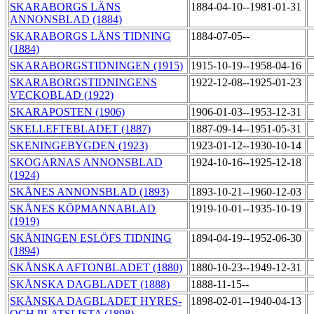
SKARABORGS LÄNS
1884-04-10--1981-01-31
ANNONSBLAD (1884)
SKARABORGS LÄNS TIDNING
1884-07-05--
(1884)
SKARABORGSTIDNINGEN (1915)
1915-10-19--1958-04-16
SKARABORGSTIDNINGENS
1922-12-08--1925-01-23
VECKOBLAD (1922)
SKARAPOSTEN (1906)
1906-01-03--1953-12-31
SKELLEFTEBLADET (1887)
1887-09-14--1951-05-31
SKENINGEBYGDEN (1923)
1923-01-12--1930-10-14
SKOGARNAS ANNONSBLAD
1924-10-16--1925-12-18
(1924)
SKÅNES ANNONSBLAD (1893)
1893-10-21--1960-12-03
SKÅNES KÖPMANNABLAD
1919-10-01--1935-10-19
(1919)
SKÅNINGEN ESLÖFS TIDNING
1894-04-19--1952-06-30
(1894)
SKÅNSKA AFTONBLADET (1880)
1880-10-23--1949-12-31
SKÅNSKA DAGBLADET (1888)
1888-11-15--
SKÅNSKA DAGBLADET HYRES-
1898-02-01--1940-04-13
OCH PLATSLISTA (1898)