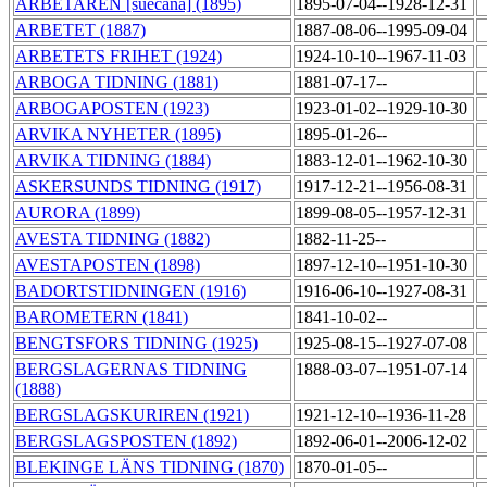
ARBETAREN [suecana] (1895)
1895-07-04--1928-12-31
ARBETET (1887)
1887-08-06--1995-09-04
ARBETETS FRIHET (1924)
1924-10-10--1967-11-03
ARBOGA TIDNING (1881)
1881-07-17--
ARBOGAPOSTEN (1923)
1923-01-02--1929-10-30
ARVIKA NYHETER (1895)
1895-01-26--
ARVIKA TIDNING (1884)
1883-12-01--1962-10-30
ASKERSUNDS TIDNING (1917)
1917-12-21--1956-08-31
AURORA (1899)
1899-08-05--1957-12-31
AVESTA TIDNING (1882)
1882-11-25--
AVESTAPOSTEN (1898)
1897-12-10--1951-10-30
BADORTSTIDNINGEN (1916)
1916-06-10--1927-08-31
BAROMETERN (1841)
1841-10-02--
BENGTSFORS TIDNING (1925)
1925-08-15--1927-07-08
BERGSLAGERNAS TIDNING
1888-03-07--1951-07-14
(1888)
BERGSLAGSKURIREN (1921)
1921-12-10--1936-11-28
BERGSLAGSPOSTEN (1892)
1892-06-01--2006-12-02
BLEKINGE LÄNS TIDNING (1870)
1870-01-05--