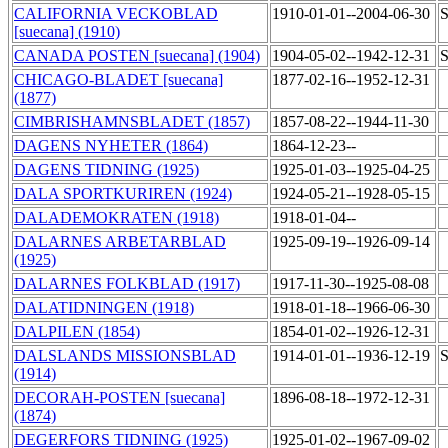
CALIFORNIA VECKOBLAD
1910-01-01--2004-06-30
S
[suecana] (1910)
CANADA POSTEN [suecana] (1904)
1904-05-02--1942-12-31
S
CHICAGO-BLADET [suecana]
1877-02-16--1952-12-31
(1877)
CIMBRISHAMNSBLADET (1857)
1857-08-22--1944-11-30
DAGENS NYHETER (1864)
1864-12-23--
DAGENS TIDNING (1925)
1925-01-03--1925-04-25
DALA SPORTKURIREN (1924)
1924-05-21--1928-05-15
DALADEMOKRATEN (1918)
1918-01-04--
DALARNES ARBETARBLAD
1925-09-19--1926-09-14
(1925)
DALARNES FOLKBLAD (1917)
1917-11-30--1925-08-08
DALATIDNINGEN (1918)
1918-01-18--1966-06-30
DALPILEN (1854)
1854-01-02--1926-12-31
DALSLANDS MISSIONSBLAD
1914-01-01--1936-12-19
S
(1914)
DECORAH-POSTEN [suecana]
1896-08-18--1972-12-31
(1874)
DEGERFORS TIDNING (1925)
1925-01-02--1967-09-02