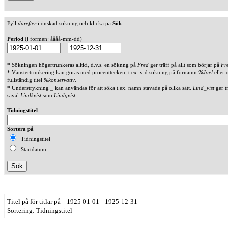
Fyll
därefter
i önskad sökning och klicka på
Sök
.
Period
(i formen: åååå-mm-dd)
--
* Sökningen högertrunkeras alltid, d.v.s. en söknng på
Fred
ger träff på allt som börjar på
Fr
* Vänstertrunkering kan göras med procenttecken, t.ex. vid sökning på förnamn
%Joel
eller 
fullständig titel
%konservativ
.
* Understrykning _ kan användas för att söka t.ex. namn stavade på olika sätt.
Lind_vist
ger t
såväl
Lindkvist
som
Lindqvist
.
Tidningstitel
Sortera på
Tidningstitel
Startdatum
Titel på för titlar på 1925-01-01- -1925-12-31
Sortering: Tidningstitel