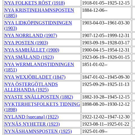
NYA FOLKETS RÖST (1918)
1918-01-05--1925-12-15
NYA KRISTINEHAMNSPOSTEN
1884-12-06--
(1885)
NYA LIDKÖPINGSTIDNINGEN
1903-04-03--1961-03-30
(1903)
NYA NORRLAND (1907)
1907-12-05--1999-12-31
NYA POSTEN (1903)
1903-09-19--1928-03-17
NYA SAMHÄLLET (1900)
1900-04-15--1954-12-31
NYA SMÅLAND (1923)
1923-06-19--1926-01-15
NYA WERMLANDSTIDNINGEN
1851-01-02--
(1851)
NYA WEXJÖBLADET (1847)
1847-01-02--1945-09-30
NYA ÖSTERGÖTLANDS
1925-09-29--1925-11-13
ALLEHANDA (1925)
NYASTE SNÄLLPOSTEN (1882)
1882-10-28--1945-12-15
NYKTERHETSFOLKETS TIDNING
1898-08-20--1930-12-12
(1898)
NYLAND [suecana] (1922)
1922-12-02--1947-12-30
NYNÄS NYHETER (1923)
1923-08-11--1925-01-22
NYNÄSHAMNSPOSTEN (1925)
1925-01-09--