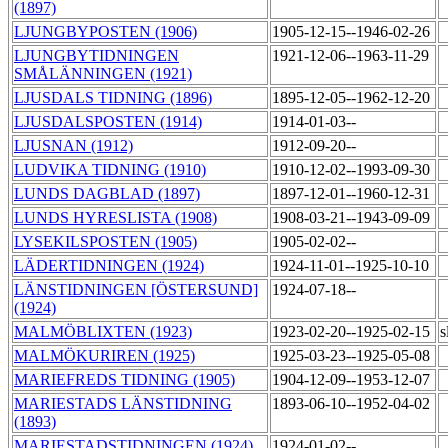
(1897)
LJUNGBYPOSTEN (1906)
1905-12-15--1946-02-26
LJUNGBYTIDNINGEN
1921-12-06--1963-11-29
SMÅLÄNNINGEN (1921)
LJUSDALS TIDNING (1896)
1895-12-05--1962-12-20
LJUSDALSPOSTEN (1914)
1914-01-03--
LJUSNAN (1912)
1912-09-20--
LUDVIKA TIDNING (1910)
1910-12-02--1993-09-30
LUNDS DAGBLAD (1897)
1897-12-01--1960-12-31
LUNDS HYRESLISTA (1908)
1908-03-21--1943-09-09
LYSEKILSPOSTEN (1905)
1905-02-02--
LÄDERTIDNINGEN (1924)
1924-11-01--1925-10-10
LÄNSTIDNINGEN [ÖSTERSUND]
1924-07-18--
(1924)
MALMÖBLIXTEN (1923)
1923-02-20--1925-02-15
s
MALMÖKURIREN (1925)
1925-03-23--1925-05-08
MARIEFREDS TIDNING (1905)
1904-12-09--1953-12-07
MARIESTADS LÄNSTIDNING
1893-06-10--1952-04-02
(1893)
MARIESTADSTIDNINGEN (1924)
1924-01-02--