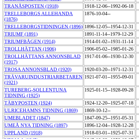
TRANÅSPOSTEN (1918)
1918-12-06--1992-06-18
TRELLEBORGS ALLEHANDA
1876-10-04--
(1876)
TRELLEBORGSTIDNINGEN (1896)
1896-12-05--1954-12-31
TRIUMF (1891)
1891-11-14--1979-12-29
TRIUMFBÅGEN (1914)
1914-01-02--1931-11-14
TROLLHÄTTAN (1906)
1906-05-02--1985-01-26
TROLLHÄTTANS ANNONSBLAD
1917-01-06--1930-12-30
(1917)
TROSA ANNONSBLAD (1920)
1920-03-20--1971-12-31
TRÄVARUINDUSTRIARBETAREN
1921-07-01--1955-09-01
(1921)
TUREBERG-SOLLENTUNA
1925-01-15--1928-09-28
TIDNING (1925)
TÄBYPOSTEN (1924)
1924-12-20--1925-07-18
ULRICEHAMNS TIDNING (1869)
1869-10-12--
UMEBLADET (1847)
1847-09-25--1951-05-31
UMEÅ NYA TIDNING (1897)
1896-12-04--1928-12-28
UPPLAND (1918)
1918-03-01--1925-07-31