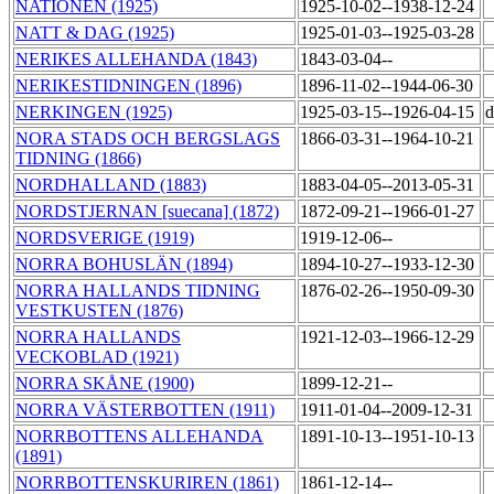
NATIONEN (1925)
1925-10-02--1938-12-24
NATT & DAG (1925)
1925-01-03--1925-03-28
NERIKES ALLEHANDA (1843)
1843-03-04--
NERIKESTIDNINGEN (1896)
1896-11-02--1944-06-30
NERKINGEN (1925)
1925-03-15--1926-04-15
d
NORA STADS OCH BERGSLAGS
1866-03-31--1964-10-21
TIDNING (1866)
NORDHALLAND (1883)
1883-04-05--2013-05-31
NORDSTJERNAN [suecana] (1872)
1872-09-21--1966-01-27
NORDSVERIGE (1919)
1919-12-06--
NORRA BOHUSLÄN (1894)
1894-10-27--1933-12-30
NORRA HALLANDS TIDNING
1876-02-26--1950-09-30
VESTKUSTEN (1876)
NORRA HALLANDS
1921-12-03--1966-12-29
VECKOBLAD (1921)
NORRA SKÅNE (1900)
1899-12-21--
NORRA VÄSTERBOTTEN (1911)
1911-01-04--2009-12-31
NORRBOTTENS ALLEHANDA
1891-10-13--1951-10-13
(1891)
NORRBOTTENSKURIREN (1861)
1861-12-14--