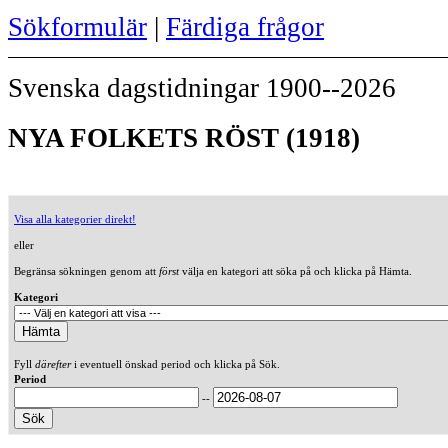
Sökformulär
|
Färdiga frågor
Svenska dagstidningar 1900--2026
NYA FOLKETS RÖST (1918)
Visa alla kategorier direkt!
eller
Begränsa sökningen genom att
först
välja en kategori att söka på och klicka på Hämta.
Kategori
Fyll
därefter
i eventuell önskad period och klicka på Sök.
Period
--