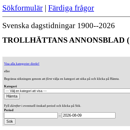
Sökformulär
|
Färdiga frågor
Svenska dagstidningar 1900--2026
TROLLHÄTTANS ANNONSBLAD (1
Visa alla kategorier direkt!
eller
Begränsa sökningen genom att
först
välja en kategori att söka på och klicka på Hämta.
Kategori
Fyll
därefter
i eventuell önskad period och klicka på Sök.
Period
--