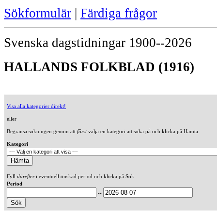
Sökformulär
|
Färdiga frågor
Svenska dagstidningar 1900--2026
HALLANDS FOLKBLAD (1916)
Visa alla kategorier direkt!
eller
Begränsa sökningen genom att
först
välja en kategori att söka på och klicka på Hämta.
Kategori
Fyll
därefter
i eventuell önskad period och klicka på Sök.
Period
--