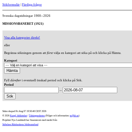
Sökformulär
|
Färdiga frågor
Svenska dagstidningar 1900--2026
MISSIONSBANERET (1921)
Visa alla kategorier direkt!
eller
Begränsa sökningen genom att
först
välja en kategori att söka på och klicka på Hämta.
Kategori
Fyll
därefter
i eventuell önskad period och klicka på Sök.
Period
--
Sidan skapad Fri Aug 07 19:50:48 CEST 2026
© 2026
Kungl. biblioteket
/
Tidningsenheten
(Frågor och information:
te@kb.se
)
Projektet Nya Lundstedt har finansierats med medel från
Stiftelsen Riksbankens Jubileumsfond