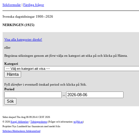
Sökformulär
|
Färdiga frågor
Svenska dagstidningar 1900--2026
NERKINGEN (1925)
Visa alla kategorier direkt!
eller
Begränsa sökningen genom att
först
välja en kategori att söka på och klicka på Hämta.
Kategori
Fyll
därefter
i eventuell önskad period och klicka på Sök.
Period
--
Sidan skapad Thu Aug 06 09:28:41 CEST 2026
© 2026
Kungl. biblioteket
/
Tidningsenheten
(Frågor och information:
te@kb.se
)
Projektet Nya Lundstedt har finansierats med medel från
Stiftelsen Riksbankens Jubileumsfond