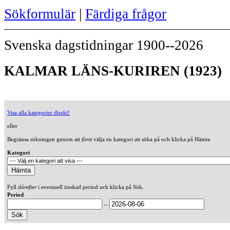
Sökformulär
|
Färdiga frågor
Svenska dagstidningar 1900--2026
KALMAR LÄNS-KURIREN (1923)
Visa alla kategorier direkt!
eller
Begränsa sökningen genom att
först
välja en kategori att söka på och klicka på Hämta.
Kategori
Fyll
därefter
i eventuell önskad period och klicka på Sök.
Period
--