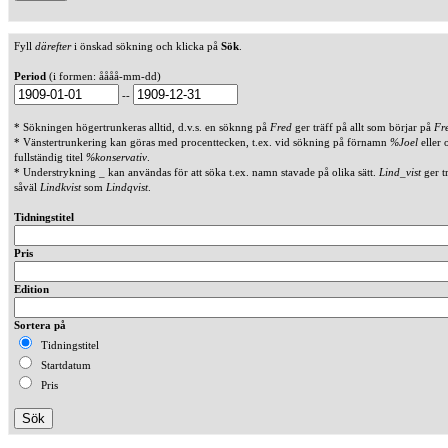
Fyll
därefter
i önskad sökning och klicka på
Sök
.
Period
(i formen: åååå-mm-dd)
--
* Sökningen högertrunkeras alltid, d.v.s. en söknng på
Fred
ger träff på allt som börjar på
Fr
* Vänstertrunkering kan göras med procenttecken, t.ex. vid sökning på förnamn
%Joel
eller 
fullständig titel
%konservativ
.
* Understrykning _ kan användas för att söka t.ex. namn stavade på olika sätt.
Lind_vist
ger t
såväl
Lindkvist
som
Lindqvist
.
Tidningstitel
Pris
Edition
Sortera på
Tidningstitel
Startdatum
Pris