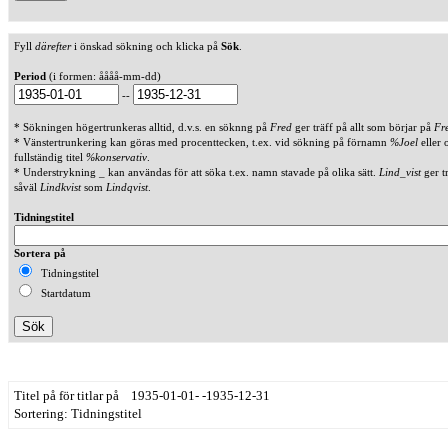
Fyll
därefter
i önskad sökning och klicka på
Sök
.
Period
(i formen: åååå-mm-dd)
--
* Sökningen högertrunkeras alltid, d.v.s. en söknng på
Fred
ger träff på allt som börjar på
Fr
* Vänstertrunkering kan göras med procenttecken, t.ex. vid sökning på förnamn
%Joel
eller 
fullständig titel
%konservativ
.
* Understrykning _ kan användas för att söka t.ex. namn stavade på olika sätt.
Lind_vist
ger t
såväl
Lindkvist
som
Lindqvist
.
Tidningstitel
Sortera på
Tidningstitel
Startdatum
Titel på för titlar på 1935-01-01- -1935-12-31
Sortering: Tidningstitel