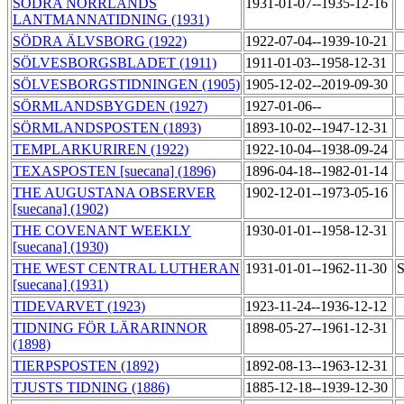
SÖDRA NORRLANDS
1931-01-07--1935-12-16
LANTMANNATIDNING (1931)
SÖDRA ÄLVSBORG (1922)
1922-07-04--1939-10-21
SÖLVESBORGSBLADET (1911)
1911-01-03--1958-12-31
SÖLVESBORGSTIDNINGEN (1905)
1905-12-02--2019-09-30
SÖRMLANDSBYGDEN (1927)
1927-01-06--
SÖRMLANDSPOSTEN (1893)
1893-10-02--1947-12-31
TEMPLARKURIREN (1922)
1922-10-04--1938-09-24
TEXASPOSTEN [suecana] (1896)
1896-04-18--1982-01-14
THE AUGUSTANA OBSERVER
1902-12-01--1973-05-16
[suecana] (1902)
THE COVENANT WEEKLY
1930-01-01--1958-12-31
[suecana] (1930)
THE WEST CENTRAL LUTHERAN
1931-01-01--1962-11-30
S
[suecana] (1931)
TIDEVARVET (1923)
1923-11-24--1936-12-12
TIDNING FÖR LÄRARINNOR
1898-05-27--1961-12-31
(1898)
TIERPSPOSTEN (1892)
1892-08-13--1963-12-31
TJUSTS TIDNING (1886)
1885-12-18--1939-12-30