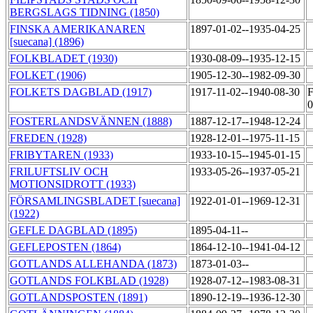
BERGSLAGS TIDNING (1850)
FINSKA AMERIKANAREN
1897-01-02--1935-04-25
[suecana] (1896)
FOLKBLADET (1930)
1930-08-09--1935-12-15
FOLKET (1906)
1905-12-30--1982-09-30
FOLKETS DAGBLAD (1917)
1917-11-02--1940-08-30
F
FOSTERLANDSVÄNNEN (1888)
1887-12-17--1948-12-24
FREDEN (1928)
1928-12-01--1975-11-15
FRIBYTAREN (1933)
1933-10-15--1945-01-15
FRILUFTSLIV OCH
1933-05-26--1937-05-21
MOTIONSIDROTT (1933)
FÖRSAMLINGSBLADET [suecana]
1922-01-01--1969-12-31
(1922)
GEFLE DAGBLAD (1895)
1895-04-11--
GEFLEPOSTEN (1864)
1864-12-10--1941-04-12
GOTLANDS ALLEHANDA (1873)
1873-01-03--
GOTLANDS FOLKBLAD (1928)
1928-07-12--1983-08-31
GOTLANDSPOSTEN (1891)
1890-12-19--1936-12-30