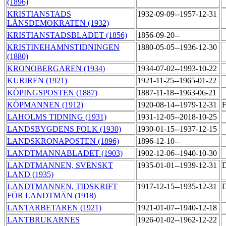
(1896)
KRISTIANSTADS
1932-09-09--1957-12-31
LÄNSDEMOKRATEN (1932)
KRISTIANSTADSBLADET (1856)
1856-09-20--
KRISTINEHAMNSTIDNINGEN
1880-05-05--1936-12-30
(1880)
KRONOBERGAREN (1934)
1934-07-02--1993-10-22
KURIREN (1921)
1921-11-25--1965-01-22
KÖPINGSPOSTEN (1887)
1887-11-18--1963-06-21
KÖPMANNEN (1912)
1920-08-14--1979-12-31
F
LAHOLMS TIDNING (1931)
1931-12-05--2018-10-25
LANDSBYGDENS FOLK (1930)
1930-01-15--1937-12-15
LANDSKRONAPOSTEN (1896)
1896-12-10--
LANDTMANNABLADET (1903)
1902-12-06--1940-10-30
LANDTMANNEN, SVENSKT
1935-01-01--1939-12-31
D
LAND (1935)
LANDTMANNEN, TIDSKRIFT
1917-12-15--1935-12-31
D
FÖR LANDTMÄN (1918)
LANTARBETAREN (1921)
1921-01-07--1940-12-18
LANTBRUKARNES
1926-01-02--1962-12-22