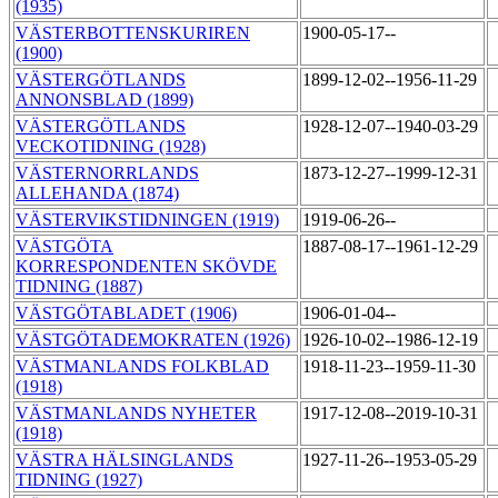
(1935)
VÄSTERBOTTENSKURIREN
1900-05-17--
(1900)
VÄSTERGÖTLANDS
1899-12-02--1956-11-29
ANNONSBLAD (1899)
VÄSTERGÖTLANDS
1928-12-07--1940-03-29
VECKOTIDNING (1928)
VÄSTERNORRLANDS
1873-12-27--1999-12-31
ALLEHANDA (1874)
VÄSTERVIKSTIDNINGEN (1919)
1919-06-26--
VÄSTGÖTA
1887-08-17--1961-12-29
KORRESPONDENTEN SKÖVDE
TIDNING (1887)
VÄSTGÖTABLADET (1906)
1906-01-04--
VÄSTGÖTADEMOKRATEN (1926)
1926-10-02--1986-12-19
VÄSTMANLANDS FOLKBLAD
1918-11-23--1959-11-30
(1918)
VÄSTMANLANDS NYHETER
1917-12-08--2019-10-31
(1918)
VÄSTRA HÄLSINGLANDS
1927-11-26--1953-05-29
TIDNING (1927)