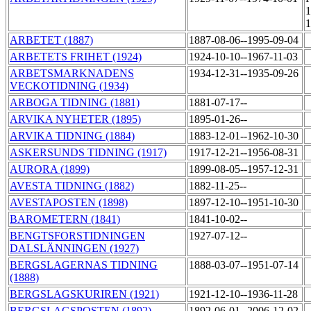
1
1
ARBETET (1887)
1887-08-06--1995-09-04
ARBETETS FRIHET (1924)
1924-10-10--1967-11-03
ARBETSMARKNADENS
1934-12-31--1935-09-26
VECKOTIDNING (1934)
ARBOGA TIDNING (1881)
1881-07-17--
ARVIKA NYHETER (1895)
1895-01-26--
ARVIKA TIDNING (1884)
1883-12-01--1962-10-30
ASKERSUNDS TIDNING (1917)
1917-12-21--1956-08-31
AURORA (1899)
1899-08-05--1957-12-31
AVESTA TIDNING (1882)
1882-11-25--
AVESTAPOSTEN (1898)
1897-12-10--1951-10-30
BAROMETERN (1841)
1841-10-02--
BENGTSFORSTIDNINGEN
1927-07-12--
DALSLÄNNINGEN (1927)
BERGSLAGERNAS TIDNING
1888-03-07--1951-07-14
(1888)
BERGSLAGSKURIREN (1921)
1921-12-10--1936-11-28
BERGSLAGSPOSTEN (1892)
1892-06-01--2006-12-02