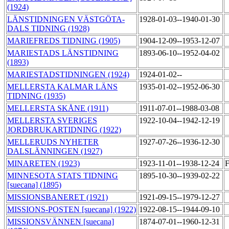
(1924)
LÄNSTIDNINGEN VÄSTGÖTA-
1928-01-03--1940-01-30
DALS TIDNING (1928)
MARIEFREDS TIDNING (1905)
1904-12-09--1953-12-07
MARIESTADS LÄNSTIDNING
1893-06-10--1952-04-02
(1893)
MARIESTADSTIDNINGEN (1924)
1924-01-02--
MELLERSTA KALMAR LÄNS
1935-01-02--1952-06-30
TIDNING (1935)
MELLERSTA SKÅNE (1911)
1911-07-01--1988-03-08
MELLERSTA SVERIGES
1922-10-04--1942-12-19
JORDBRUKARTIDNING (1922)
MELLERUDS NYHETER
1927-07-26--1936-12-30
DALSLÄNNINGEN (1927)
MINARETEN (1923)
1923-11-01--1938-12-24
F
MINNESOTA STATS TIDNING
1895-10-30--1939-02-22
[suecana] (1895)
MISSIONSBANERET (1921)
1921-09-15--1979-12-27
MISSIONS-POSTEN [suecana] (1922)
1922-08-15--1944-09-10
MISSIONSVÄNNEN [suecana]
1874-07-01--1960-12-31