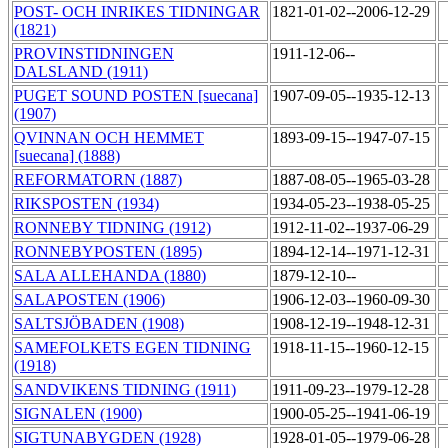
POST- OCH INRIKES TIDNINGAR
1821-01-02--2006-12-29
(1821)
PROVINSTIDNINGEN
1911-12-06--
DALSLAND (1911)
PUGET SOUND POSTEN [suecana]
1907-09-05--1935-12-13
(1907)
QVINNAN OCH HEMMET
1893-09-15--1947-07-15
[suecana] (1888)
REFORMATORN (1887)
1887-08-05--1965-03-28
RIKSPOSTEN (1934)
1934-05-23--1938-05-25
RONNEBY TIDNING (1912)
1912-11-02--1937-06-29
RONNEBYPOSTEN (1895)
1894-12-14--1971-12-31
SALA ALLEHANDA (1880)
1879-12-10--
SALAPOSTEN (1906)
1906-12-03--1960-09-30
SALTSJÖBADEN (1908)
1908-12-19--1948-12-31
SAMEFOLKETS EGEN TIDNING
1918-11-15--1960-12-15
(1918)
SANDVIKENS TIDNING (1911)
1911-09-23--1979-12-28
SIGNALEN (1900)
1900-05-25--1941-06-19
SIGTUNABYGDEN (1928)
1928-01-05--1979-06-28