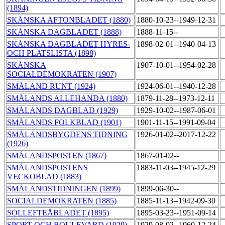
(1894)
SKÅNSKA AFTONBLADET (1880)
1880-10-23--1949-12-31
SKÅNSKA DAGBLADET (1888)
1888-11-15--
SKÅNSKA DAGBLADET HYRES-
1898-02-01--1940-04-13
OCH PLATSLISTA (1898)
SKÅNSKA
1907-10-01--1954-02-28
SOCIALDEMOKRATEN (1907)
SMÅLAND RUNT (1924)
1924-06-01--1940-12-28
SMÅLANDS ALLEHANDA (1880)
1879-11-28--1973-12-11
SMÅLANDS DAGBLAD (1929)
1929-10-02--1987-06-01
SMÅLANDS FOLKBLAD (1901)
1901-11-15--1991-09-04
SMÅLANDSBYGDENS TIDNING
1926-01-02--2017-12-22
(1926)
SMÅLANDSPOSTEN (1867)
1867-01-02--
SMÅLANDSPOSTENS
1883-11-03--1945-12-29
VECKOBLAD (1883)
SMÅLANDSTIDNINGEN (1899)
1899-06-30--
SOCIALDEMOKRATEN (1885)
1885-11-13--1942-09-30
SOLLEFTEÅBLADET (1895)
1895-03-23--1951-09-14
SPORT OCH BOULEVARD (1929)
1929-08-02--1960-12-24