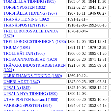
TOMELILLA TIDNING (1905)
1905-04-01--1944-11-30
TORSBYPOSTEN (1932)
1932-02-27--1941-11-27
TORSHÄLLA TIDNING (1907)
1907-10-11--1946-06-27
TRANÅS TIDNING (1892)
1891-12-11--
TRANÅSPOSTEN (1918)
1918-12-06--1992-06-18
TRELLEBORGS ALLEHANDA
1876-10-04--
(1876)
TRELLEBORGSTIDNINGEN (1896)
1896-12-05--1954-12-31
TRIUMF (1891)
1891-11-14--1979-12-29
TROLLHÄTTAN (1906)
1906-05-02--1985-01-26
TROSA ANNONSBLAD (1920)
1920-03-20--1971-12-31
TRÄVARUINDUSTRIARBETAREN
1921-07-01--1955-09-01
(1921)
ULRICEHAMNS TIDNING (1869)
1869-10-12--
UMEBLADET (1847)
1847-09-25--1951-05-31
UPSALA (1845)
1845-10-03--1958-12-27
UPSALA NYA TIDNING (1890)
1890-12-03--
UTAH POSTEN [suecana] (1900)
1900-09-20--1935-10-30
VARBERGSPOSTEN (1894)
1894-07-17--1952-04-18