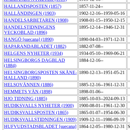
HALLANDSPOSTEN (1857)
1857-11-24--
HALLÄNDINGEN (1903)
1902-12-16--1959-05-16
HANDELSARBETAREN (1908)
1908-01-15--1950-12-15
HANDELSTIDNINGENS
1895-12-14--1946-12-31
VECKOBLAD (1896)
HANGÖ [suecana] (1890)
1890-04-03--1971-12-31
HAPARANDABLADET (1882)
1882-07-08--
HELGENS NYHETER (1934)
1934-05-10--1969-06-21
HELSINGBORGS DAGBLAD
1884-12-16--
(1884)
HELSINGBORGSPOSTEN SKÅNE-
1890-12-13--1951-05-21
HALLAND (1890)
HELSOVÄNNEN (1886)
1885-12-16--1961-12-31
HEMMETS VÄN (1898)
1898-01-06--
HJO TIDNING (1885)
1885-10-03--2024-09-13
HUDIKSVALLS NYHETER (1900)
1900-08-01--1961-12-30
HUDIKSVALLSPOSTEN (1865)
1865-01-07--1954-06-30
HUDIKSVALLSTIDNINGEN (1909)
1909-12-11--1986-09-19
HUFVUDSTADSBLADET [suecana]
1864-12-05--1980-12-31
S