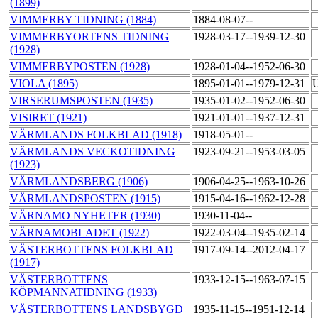
(1899)
VIMMERBY TIDNING (1884)
1884-08-07--
VIMMERBYORTENS TIDNING
1928-03-17--1939-12-30
(1928)
VIMMERBYPOSTEN (1928)
1928-01-04--1952-06-30
VIOLA (1895)
1895-01-01--1979-12-31
U
VIRSERUMSPOSTEN (1935)
1935-01-02--1952-06-30
VISIRET (1921)
1921-01-01--1937-12-31
VÄRMLANDS FOLKBLAD (1918)
1918-05-01--
VÄRMLANDS VECKOTIDNING
1923-09-21--1953-03-05
(1923)
VÄRMLANDSBERG (1906)
1906-04-25--1963-10-26
VÄRMLANDSPOSTEN (1915)
1915-04-16--1962-12-28
VÄRNAMO NYHETER (1930)
1930-11-04--
VÄRNAMOBLADET (1922)
1922-03-04--1935-02-14
VÄSTERBOTTENS FOLKBLAD
1917-09-14--2012-04-17
(1917)
VÄSTERBOTTENS
1933-12-15--1963-07-15
KÖPMANNATIDNING (1933)
VÄSTERBOTTENS LANDSBYGD
1935-11-15--1951-12-14