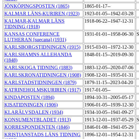
JÖNKÖPINGSPOSTEN (1865)
1865-01-17--
KALMAR LÄNS-KURIREN (1923)
1923-01-05--1942-03-28
KALMAR-KALMAR LÄNS
1918-06-22--1947-12-31
TIDNING (1918)
KANSAS CONFERENCE
1931-01-01--1958-06-30
S
LUTHERAN [suecana] (1931)
KARLSBORGSTIDNINGEN (1915)
1915-03-01--1972-12-30
KARLSHAMNS ALLEHANDA
1848-01-15--2019-09-30
(1848)
KARLSKOGA TIDNING (1883)
1883-12-05--2020-07-06
KARLSKRONATIDNINGEN (1908)
1908-12-01--1935-01-31
KARLSTADSTIDNINGEN (1879)
1879-11-15--2023-04-20
KATRINEHOLMSKURIREN (1917)
1917-01-05--
KINDAPOSTEN (1894)
1894-10-31--2005-05-17
KISATIDNINGEN (1906)
1906-01-05--1939-12-30
KLARÄLVSDALEN (1934)
1934-10-05--1941-09-27
KONSUMENTBLADET (1913)
1913-12-01--1937-05-29
S
KORRESPONDENTEN (1846)
1846-01-08--1941-05-29
KRISTIANSTADS LÄNS TIDNING
1896-12-01--1954-12-31