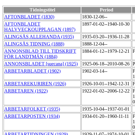
Tidningstitel
Period
AFTONBLADET (1830)
1830-12-06--
AFTONBLADET
1897-01-02--1940-10-30
HALVVECKOUPPLAGAN (1897)
ALINGSÅS ALLEHANDA (1935)
1935-03-20--1936-11-28
ALINGSÅS TIDNING (1888)
1888-12-04--
ANNONSBLAD TILL TIDSKRIFT
1884-01-12--1979-12-21
FÖR LANDTMÄN (1884)
ANNONSBLADET [suecana] (1925)
1925-06-18--2010-08-26
P
ARBETARBLADET (1902)
1902-03-14--
F
ARBETAREKURIREN (1926)
1926-10-01--1942-12-31
F
ARBETAREN (1922)
1922-01-02--2006-12-22
F
1
0
ARBETARFOLKET (1935)
1935-10-04--1937-01-01
ARBETARPOSTEN (1934)
1934-01-20--1960-11-11
F
1
0
ARBETARTIDNINGEN (1929)
1929-11-07--1974-10-01
F