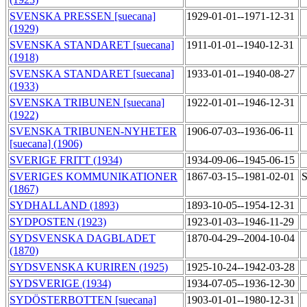
SVENSKA PRESSEN [suecana]
1929-01-01--1971-12-31
(1929)
SVENSKA STANDARET [suecana]
1911-01-01--1940-12-31
(1918)
SVENSKA STANDARET [suecana]
1933-01-01--1940-08-27
(1933)
SVENSKA TRIBUNEN [suecana]
1922-01-01--1946-12-31
(1922)
SVENSKA TRIBUNEN-NYHETER
1906-07-03--1936-06-11
[suecana] (1906)
SVERIGE FRITT (1934)
1934-09-06--1945-06-15
SVERIGES KOMMUNIKATIONER
1867-03-15--1981-02-01
S
(1867)
SYDHALLAND (1893)
1893-10-05--1954-12-31
SYDPOSTEN (1923)
1923-01-03--1946-11-29
SYDSVENSKA DAGBLADET
1870-04-29--2004-10-04
(1870)
SYDSVENSKA KURIREN (1925)
1925-10-24--1942-03-28
SYDSVERIGE (1934)
1934-07-05--1936-12-30
SYDÖSTERBOTTEN [suecana]
1903-01-01--1980-12-31