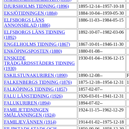
DJURSHOLMS TIDNING (1896)
1895-12-14--1957-10-18
EKSJÖTIDNINGEN (1884)
1884-10-04--1959-05-30
ELFSBORGS LÄNS
1886-11-03--1984-05-15
ANNONSBLAD (1886)
ELFSBORGS LÄNS TIDNING
1892-10-07--1982-03-06
(1892)
ENGELHOLMS TIDNING (1867)
1867-10-01--1946-11-30
ENKÖPINGSPOSTEN (1880)
1880-01-08--
ENSKEDE
1930-01-04--1936-12-15
TRÄDGÅRDSSTÄDERS TIDNING
(1930)
ESKILSTUNAKURIREN (1890)
1890-12-08--
F
FALKENBERGS TIDNING (1876)
1875-12-18--1954-12-31
1
FALKÖPINGS TIDNING (1857)
1857-02-07--
FALU LÄNSTIDNING (1926)
1926-03-01--1941-12-31
FALUKURIREN (1894)
1894-07-02--
FAMILJETIDNINGEN
1924-11-15--1962-12-29
SMÅLÄNNINGEN (1924)
FAMILJEVÄNNEN (1914)
1914-01-02--1975-12-18
FILIPSTADS STADS OCH
1850-09-06--1958-12-30