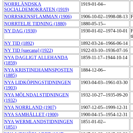
NORRLÄNDSKA
1919-01-04--
SOCIALDEMOKRATEN (1919)
NORRSKENSFLAMMAN (1906)
1906-10-02--1998-08-13
F
NORRTELJE TIDNING (1880)
1880-05-15--
NY DAG (1930)
1930-01-02--1974-10-01
F
t
NY TID (1892)
1892-03-24--1966-06-14
NY TID [suecana] (1922)
1922-03-10--1936-07-16
NYA DAGLIGT ALLEHANDA
1859-11-17--1944-10-14
(1859)
NYA KRISTINEHAMNSPOSTEN
1884-12-06--
(1885)
NYA LIDKÖPINGSTIDNINGEN
1903-04-03--1961-03-30
(1903)
NYA MÖLNDALSTIDNINGEN
1932-10-27--1935-09-20
(1932)
NYA NORRLAND (1907)
1907-12-05--1999-12-31
NYA SAMHÄLLET (1900)
1900-04-15--1954-12-31
NYA WERMLANDSTIDNINGEN
1851-01-02--
(1851)