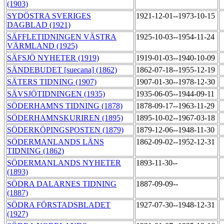
(1903)
SYDÖSTRA SVERIGES
1921-12-01--1973-10-15
DAGBLAD (1921)
SÄFFLETIDNINGEN VÄSTRA
1925-10-03--1954-11-24
VÄRMLAND (1925)
SÄFSJÖ NYHETER (1919)
1919-01-03--1940-10-09
SÄNDEBUDET [suecana] (1862)
1862-07-18--1955-12-19
SÄTERS TIDNING (1907)
1907-01-30--1978-12-30
SÄVSJÖTIDNINGEN (1935)
1935-06-05--1944-09-11
SÖDERHAMNS TIDNING (1878)
1878-09-17--1963-11-29
SÖDERHAMNSKURIREN (1895)
1895-10-02--1967-03-18
SÖDERKÖPINGSPOSTEN (1879)
1879-12-06--1948-11-30
SÖDERMANLANDS LÄNS
1862-09-02--1952-12-31
TIDNING (1862)
SÖDERMANLANDS NYHETER
1893-11-30--
(1893)
SÖDRA DALARNES TIDNING
1887-09-09--
(1887)
SÖDRA FÖRSTADSBLADET
1927-07-30--1948-12-31
(1927)