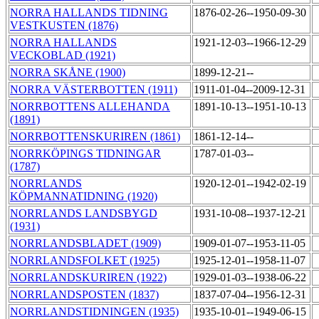
NORRA HALLANDS TIDNING
1876-02-26--1950-09-30
VESTKUSTEN (1876)
NORRA HALLANDS
1921-12-03--1966-12-29
VECKOBLAD (1921)
NORRA SKÅNE (1900)
1899-12-21--
NORRA VÄSTERBOTTEN (1911)
1911-01-04--2009-12-31
NORRBOTTENS ALLEHANDA
1891-10-13--1951-10-13
(1891)
NORRBOTTENSKURIREN (1861)
1861-12-14--
NORRKÖPINGS TIDNINGAR
1787-01-03--
(1787)
NORRLANDS
1920-12-01--1942-02-19
KÖPMANNATIDNING (1920)
NORRLANDS LANDSBYGD
1931-10-08--1937-12-21
(1931)
NORRLANDSBLADET (1909)
1909-01-07--1953-11-05
NORRLANDSFOLKET (1925)
1925-12-01--1958-11-07
NORRLANDSKURIREN (1922)
1929-01-03--1938-06-22
NORRLANDSPOSTEN (1837)
1837-07-04--1956-12-31
NORRLANDSTIDNINGEN (1935)
1935-10-01--1949-06-15