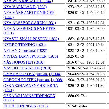
NYA WEXJÖBLADET (1847)
1847-01-02--1945-09-30
NYA VÄRMLAND (1933)
1933-12-01--1938-12-15
NYA VÄRNAMOTIDNINGEN
1926-01-05--1946-05-16
(1926)
NYA ÄLVSBORGAREN (1931)
1931-10-23--1937-12-31
NYA ÄLVSBORGS NYHETER
1931-03-03--1935-03-09
(1931)
NYASTE SNÄLLPOSTEN (1882)
1882-10-28--1945-12-15
NYBRO TIDNING (1931)
1931-12-02--2021-10-14
NYLAND [suecana] (1922)
1922-12-02--1947-12-30
NYNÄSHAMNSPOSTEN (1925)
1925-01-09--
NÄSSJÖPOSTEN (1916)
1916-07-01--1938-12-01
NÄSSJÖTIDNINGEN (1910)
1910-12-02--1959-05-30
OMAHA POSTEN [suecana] (1904)
1904-09-09--1954-01-28
OREGON POSTEN [suecana] (1908)
1908-12-02--1936-01-23
OSKARSHAMNSNYHETERNA
1920-12-18--1985-11-30
(1921)
OSKARSHAMNSTIDNINGEN
1880-09-22--
(1880)
PITEÅTIDNINGEN (1915)
1915-01-04--