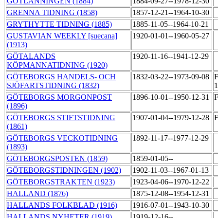
GOTLÄNNINGEN (1884)
1884-09-27--1978-12-30
GRENNA TIDNING (1858)
1857-12-21--1964-10-30
GRYTHYTTE TIDNING (1885)
1885-11-05--1964-10-21
GUSTAVIAN WEEKLY [suecana]
1920-01-01--1960-05-27
(1913)
GÖTALANDS
1920-11-16--1941-12-29
KÖPMANNATIDNING (1920)
GÖTEBORGS HANDELS- OCH
1832-03-22--1973-09-08
F
SJÖFARTSTIDNING (1832)
1
GÖTEBORGS MORGONPOST
1896-10-01--1950-12-31
F
(1896)
GÖTEBORGS STIFTSTIDNING
1907-01-04--1979-12-28
F
(1861)
GÖTEBORGS VECKOTIDNING
1892-11-17--1977-12-29
(1893)
GÖTEBORGSPOSTEN (1859)
1859-01-05--
GÖTEBORGSTIDNINGEN (1902)
1902-11-03--1967-01-13
GÖTEBORGSTRAKTEN (1923)
1923-04-06--1970-12-22
HALLAND (1876)
1875-12-08--1954-12-31
HALLANDS FOLKBLAD (1916)
1916-07-01--1943-10-30
HALLANDS NYHETER (1919)
1919-12-16--