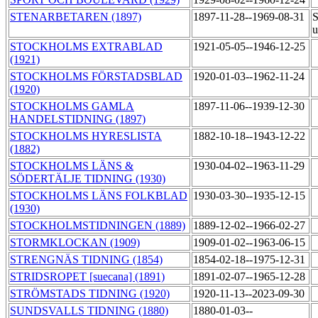
STENARBETAREN (1897)
1897-11-28--1969-08-31
S
u
STOCKHOLMS EXTRABLAD
1921-05-05--1946-12-25
(1921)
STOCKHOLMS FÖRSTADSBLAD
1920-01-03--1962-11-24
(1920)
STOCKHOLMS GAMLA
1897-11-06--1939-12-30
HANDELSTIDNING (1897)
STOCKHOLMS HYRESLISTA
1882-10-18--1943-12-22
(1882)
STOCKHOLMS LÄNS &
1930-04-02--1963-11-29
SÖDERTÄLJE TIDNING (1930)
STOCKHOLMS LÄNS FOLKBLAD
1930-03-30--1935-12-15
(1930)
STOCKHOLMSTIDNINGEN (1889)
1889-12-02--1966-02-27
STORMKLOCKAN (1909)
1909-01-02--1963-06-15
STRENGNÄS TIDNING (1854)
1854-02-18--1975-12-31
STRIDSROPET [suecana] (1891)
1891-02-07--1965-12-28
STRÖMSTADS TIDNING (1920)
1920-11-13--2023-09-30
SUNDSVALLS TIDNING (1880)
1880-01-03--