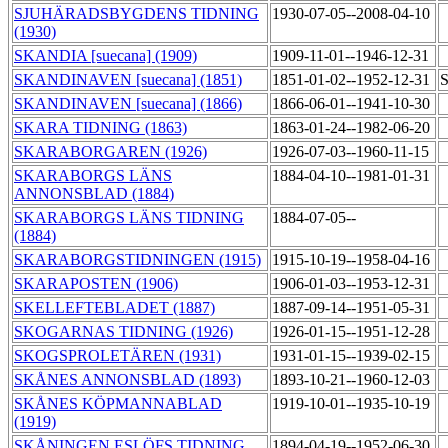
SJUHÄRADSBYGDENS TIDNING
1930-07-05--2008-04-10
(1930)
SKANDIA [suecana] (1909)
1909-11-01--1946-12-31
SKANDINAVEN [suecana] (1851)
1851-01-02--1952-12-31
S
SKANDINAVEN [suecana] (1866)
1866-06-01--1941-10-30
SKARA TIDNING (1863)
1863-01-24--1982-06-20
SKARABORGAREN (1926)
1926-07-03--1960-11-15
SKARABORGS LÄNS
1884-04-10--1981-01-31
ANNONSBLAD (1884)
SKARABORGS LÄNS TIDNING
1884-07-05--
(1884)
SKARABORGSTIDNINGEN (1915)
1915-10-19--1958-04-16
SKARAPOSTEN (1906)
1906-01-03--1953-12-31
SKELLEFTEBLADET (1887)
1887-09-14--1951-05-31
SKOGARNAS TIDNING (1926)
1926-01-15--1951-12-28
SKOGSPROLETÄREN (1931)
1931-01-15--1939-02-15
SKÅNES ANNONSBLAD (1893)
1893-10-21--1960-12-03
SKÅNES KÖPMANNABLAD
1919-10-01--1935-10-19
(1919)
SKÅNINGEN ESLÖFS TIDNING
1894-04-19--1952-06-30