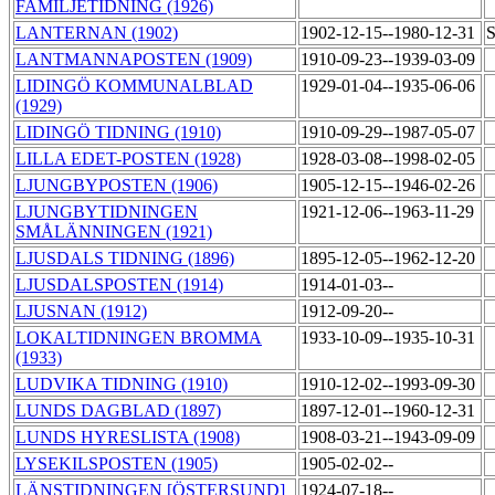
FAMILJETIDNING (1926)
LANTERNAN (1902)
1902-12-15--1980-12-31
S
LANTMANNAPOSTEN (1909)
1910-09-23--1939-03-09
LIDINGÖ KOMMUNALBLAD
1929-01-04--1935-06-06
(1929)
LIDINGÖ TIDNING (1910)
1910-09-29--1987-05-07
LILLA EDET-POSTEN (1928)
1928-03-08--1998-02-05
LJUNGBYPOSTEN (1906)
1905-12-15--1946-02-26
LJUNGBYTIDNINGEN
1921-12-06--1963-11-29
SMÅLÄNNINGEN (1921)
LJUSDALS TIDNING (1896)
1895-12-05--1962-12-20
LJUSDALSPOSTEN (1914)
1914-01-03--
LJUSNAN (1912)
1912-09-20--
LOKALTIDNINGEN BROMMA
1933-10-09--1935-10-31
(1933)
LUDVIKA TIDNING (1910)
1910-12-02--1993-09-30
LUNDS DAGBLAD (1897)
1897-12-01--1960-12-31
LUNDS HYRESLISTA (1908)
1908-03-21--1943-09-09
LYSEKILSPOSTEN (1905)
1905-02-02--
LÄNSTIDNINGEN [ÖSTERSUND]
1924-07-18--