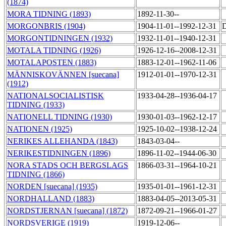
(1874)
MORA TIDNING (1893)
1892-11-30--
MORGONBRIS (1904)
1904-11-01--1992-12-31
D
MORGONTIDNINGEN (1932)
1932-11-01--1940-12-31
MOTALA TIDNING (1926)
1926-12-16--2008-12-31
MOTALAPOSTEN (1883)
1883-12-01--1962-11-06
MÄNNISKOVÄNNEN [suecana]
1912-01-01--1970-12-31
(1912)
NATIONALSOCIALISTISK
1933-04-28--1936-04-17
TIDNING (1933)
NATIONELL TIDNING (1930)
1930-01-03--1962-12-17
NATIONEN (1925)
1925-10-02--1938-12-24
NERIKES ALLEHANDA (1843)
1843-03-04--
NERIKESTIDNINGEN (1896)
1896-11-02--1944-06-30
NORA STADS OCH BERGSLAGS
1866-03-31--1964-10-21
TIDNING (1866)
NORDEN [suecana] (1935)
1935-01-01--1961-12-31
NORDHALLAND (1883)
1883-04-05--2013-05-31
NORDSTJERNAN [suecana] (1872)
1872-09-21--1966-01-27
NORDSVERIGE (1919)
1919-12-06--