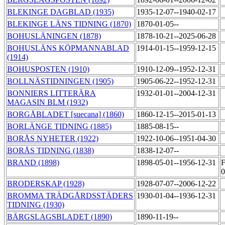
BLEKINGE DAGBLAD (1935)
1935-12-07--1940-02-17
BLEKINGE LÄNS TIDNING (1870)
1870-01-05--
BOHUSLÄNINGEN (1878)
1878-10-21--2025-06-28
BOHUSLÄNS KÖPMANNABLAD
1914-01-15--1959-12-15
(1914)
BOHUSPOSTEN (1910)
1910-12-09--1952-12-31
BOLLNÄSTIDNINGEN (1905)
1905-06-22--1952-12-31
BONNIERS LITTERÄRA
1932-01-01--2004-12-31
MAGASIN BLM (1932)
BORGÅBLADET [suecana] (1860)
1860-12-15--2015-01-13
BORLÄNGE TIDNING (1885)
1885-08-15--
BORÅS NYHETER (1922)
1922-10-06--1951-04-30
BORÅS TIDNING (1838)
1838-12-07--
BRAND (1898)
1898-05-01--1956-12-31
F
0
BRODERSKAP (1928)
1928-07-07--2006-12-22
BROMMA TRÄDGÅRDSSTÄDERS
1930-01-04--1936-12-31
TIDNING (1930)
BÄRGSLAGSBLADET (1890)
1890-11-19--