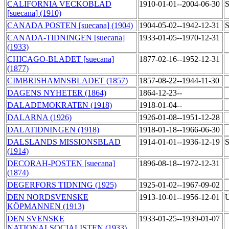
CALIFORNIA VECKOBLAD
1910-01-01--2004-06-30
S
[suecana] (1910)
CANADA POSTEN [suecana] (1904)
1904-05-02--1942-12-31
S
CANADA-TIDNINGEN [suecana]
1933-01-05--1970-12-31
(1933)
CHICAGO-BLADET [suecana]
1877-02-16--1952-12-31
(1877)
CIMBRISHAMNSBLADET (1857)
1857-08-22--1944-11-30
DAGENS NYHETER (1864)
1864-12-23--
DALADEMOKRATEN (1918)
1918-01-04--
DALARNA (1926)
1926-01-08--1951-12-28
DALATIDNINGEN (1918)
1918-01-18--1966-06-30
DALSLANDS MISSIONSBLAD
1914-01-01--1936-12-19
S
(1914)
DECORAH-POSTEN [suecana]
1896-08-18--1972-12-31
(1874)
DEGERFORS TIDNING (1925)
1925-01-02--1967-09-02
DEN NORDSVENSKE
1913-10-01--1956-12-01
U
KÖPMANNEN (1913)
DEN SVENSKE
1933-01-25--1939-01-07
NATIONALSOCIALISTEN (1933)