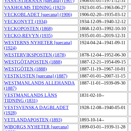
VASA-STJERNAN [suecana] (1907)
1908-01-01--1971-12-31
VAXHOLMS TIDNING (1923)
1923-01-05--1963-06-27
VECKOBLADET [suecana] (1906)
1906-02-20--1935-03-12
VECKONYTT (1934)
1934-12-09--1940-12-12
VECKOPOSTEN (1868)
1868-12-03--1992-10-10
VECKO-REVYN (1935)
1935-01-01--2019-12-31
WESTERNS NYHETER [suecana]
1924-04-24--1941-09-11
(1924)
WESTERVIKSPOSTEN (1878)
1878-12-04--1952-06-30
WESTGÖTAPOSTEN (1888)
1887-12-21--1954-09-15
WESTGÖTEN (1888)
1887-11-19--1967-10-01
VESTKUSTEN [suecana] (1887)
1887-01-01--2007-11-15
WESTMANLANDS ALLEHANDA
1887-11-01--1939-09-30
(1887)
VESTMANLANDS LÄNS
1831-02-10--
TIDNING (1831)
VESTSVENSKA DAGBLADET
1928-12-08--1940-05-01
(1928)
VETLANDAPOSTEN (1893)
1893-10-14--
WIBORGS NYHETER [suecana]
1899-03-01--1939-11-28