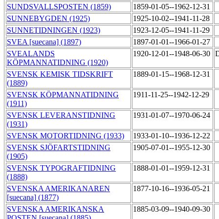
SUNDSVALLSPOSTEN (1859)
1859-01-05--1962-12-31
SUNNEBYGDEN (1925)
1925-10-02--1941-11-28
SUNNETIDNINGEN (1923)
1923-12-05--1941-11-29
SVEA [suecana] (1897)
1897-01-01--1966-01-27
SVEALANDS
1920-12-01--1948-06-30
D
KÖPMANNATIDNING (1920)
SVENSK KEMISK TIDSKRIFT
1889-01-15--1968-12-31
(1889)
SVENSK KÖPMANNATIDNING
1911-11-25--1942-12-29
(1911)
SVENSK LEVERANSTIDNING
1931-01-07--1970-06-24
(1931)
SVENSK MOTORTIDNING (1933)
1933-01-10--1936-12-22
SVENSK SJÖFARTSTIDNING
1905-07-01--1955-12-30
(1905)
SVENSK TYPOGRAFTIDNING
1888-01-01--1959-12-31
(1888)
SVENSKA AMERIKANAREN
1877-10-16--1936-05-21
[suecana] (1877)
SVENSKA AMERIKANSKA
1885-03-09--1940-09-30
POSTEN [suecana] (1885)