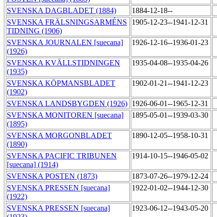
SVENSKA DAGBLADET (1884)
1884-12-18--
SVENSKA FRÄLSNINGSARMÉNS
1905-12-23--1941-12-31
TIDNING (1906)
SVENSKA JOURNALEN [suecana]
1926-12-16--1936-01-23
(1926)
SVENSKA KVÄLLSTIDNINGEN
1935-04-08--1935-04-26
(1935)
SVENSKA KÖPMANSBLADET
1902-01-21--1941-12-23
(1902)
SVENSKA LANDSBYGDEN (1926)
1926-06-01--1965-12-31
SVENSKA MONITOREN [suecana]
1895-05-01--1939-03-30
(1895)
SVENSKA MORGONBLADET
1890-12-05--1958-10-31
(1890)
SVENSKA PACIFIC TRIBUNEN
1914-10-15--1946-05-02
[suecana] (1914)
SVENSKA POSTEN (1873)
1873-07-26--1979-12-24
SVENSKA PRESSEN [suecana]
1922-01-02--1944-12-30
(1922)
SVENSKA PRESSEN [suecana]
1923-06-12--1943-05-20
(1923)