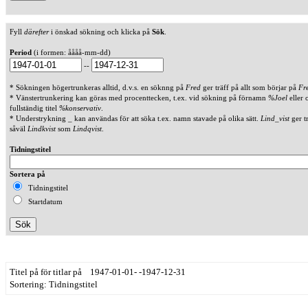
Fyll
därefter
i önskad sökning och klicka på
Sök
.
Period
(i formen: åååå-mm-dd)
--
* Sökningen högertrunkeras alltid, d.v.s. en söknng på
Fred
ger träff på allt som börjar på
Fr
* Vänstertrunkering kan göras med procenttecken, t.ex. vid sökning på förnamn
%Joel
eller 
fullständig titel
%konservativ
.
* Understrykning _ kan användas för att söka t.ex. namn stavade på olika sätt.
Lind_vist
ger t
såväl
Lindkvist
som
Lindqvist
.
Tidningstitel
Sortera på
Tidningstitel
Startdatum
Titel på för titlar på 1947-01-01- -1947-12-31
Sortering: Tidningstitel