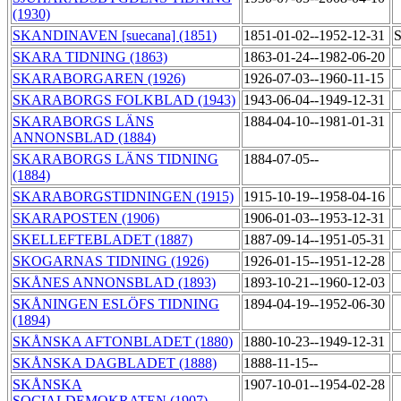
(1930)
SKANDINAVEN [suecana] (1851)
1851-01-02--1952-12-31
S
SKARA TIDNING (1863)
1863-01-24--1982-06-20
SKARABORGAREN (1926)
1926-07-03--1960-11-15
SKARABORGS FOLKBLAD (1943)
1943-06-04--1949-12-31
SKARABORGS LÄNS
1884-04-10--1981-01-31
ANNONSBLAD (1884)
SKARABORGS LÄNS TIDNING
1884-07-05--
(1884)
SKARABORGSTIDNINGEN (1915)
1915-10-19--1958-04-16
SKARAPOSTEN (1906)
1906-01-03--1953-12-31
SKELLEFTEBLADET (1887)
1887-09-14--1951-05-31
SKOGARNAS TIDNING (1926)
1926-01-15--1951-12-28
SKÅNES ANNONSBLAD (1893)
1893-10-21--1960-12-03
SKÅNINGEN ESLÖFS TIDNING
1894-04-19--1952-06-30
(1894)
SKÅNSKA AFTONBLADET (1880)
1880-10-23--1949-12-31
SKÅNSKA DAGBLADET (1888)
1888-11-15--
SKÅNSKA
1907-10-01--1954-02-28
SOCIALDEMOKRATEN (1907)