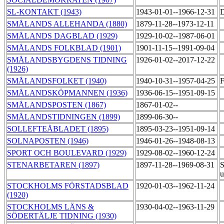
SL-KONTAKT (1943)
1943-01-01--1966-12-31
D
SMÅLANDS ALLEHANDA (1880)
1879-11-28--1973-12-11
SMÅLANDS DAGBLAD (1929)
1929-10-02--1987-06-01
SMÅLANDS FOLKBLAD (1901)
1901-11-15--1991-09-04
SMÅLANDSBYGDENS TIDNING
1926-01-02--2017-12-22
(1926)
SMÅLANDSFOLKET (1940)
1940-10-31--1957-04-25
F
SMÅLANDSKÖPMANNEN (1936)
1936-06-15--1951-09-15
SMÅLANDSPOSTEN (1867)
1867-01-02--
SMÅLANDSTIDNINGEN (1899)
1899-06-30--
SOLLEFTEÅBLADET (1895)
1895-03-23--1951-09-14
SOLNAPOSTEN (1946)
1946-01-26--1948-08-13
SPORT OCH BOULEVARD (1929)
1929-08-02--1960-12-24
STENARBETAREN (1897)
1897-11-28--1969-08-31
S
u
STOCKHOLMS FÖRSTADSBLAD
1920-01-03--1962-11-24
(1920)
STOCKHOLMS LÄNS &
1930-04-02--1963-11-29
SÖDERTÄLJE TIDNING (1930)