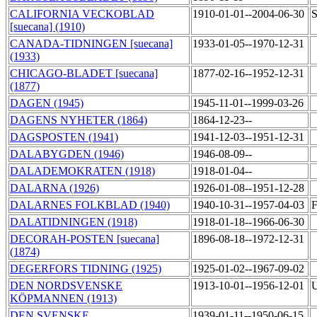
CALIFORNIA VECKOBLAD
1910-01-01--2004-06-30
S
[suecana] (1910)
CANADA-TIDNINGEN [suecana]
1933-01-05--1970-12-31
(1933)
CHICAGO-BLADET [suecana]
1877-02-16--1952-12-31
(1877)
DAGEN (1945)
1945-11-01--1999-03-26
DAGENS NYHETER (1864)
1864-12-23--
DAGSPOSTEN (1941)
1941-12-03--1951-12-31
DALABYGDEN (1946)
1946-08-09--
DALADEMOKRATEN (1918)
1918-01-04--
DALARNA (1926)
1926-01-08--1951-12-28
DALARNES FOLKBLAD (1940)
1940-10-31--1957-04-03
F
DALATIDNINGEN (1918)
1918-01-18--1966-06-30
DECORAH-POSTEN [suecana]
1896-08-18--1972-12-31
(1874)
DEGERFORS TIDNING (1925)
1925-01-02--1967-09-02
DEN NORDSVENSKE
1913-10-01--1956-12-01
U
KÖPMANNEN (1913)
DEN SVENSKE
1939-01-11--1950-06-15