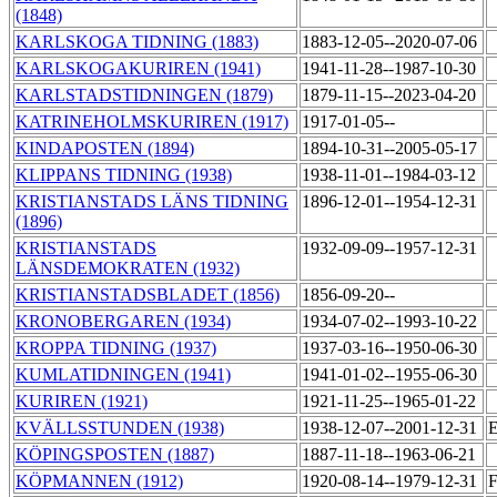
(1848)
KARLSKOGA TIDNING (1883)
1883-12-05--2020-07-06
KARLSKOGAKURIREN (1941)
1941-11-28--1987-10-30
KARLSTADSTIDNINGEN (1879)
1879-11-15--2023-04-20
KATRINEHOLMSKURIREN (1917)
1917-01-05--
KINDAPOSTEN (1894)
1894-10-31--2005-05-17
KLIPPANS TIDNING (1938)
1938-11-01--1984-03-12
KRISTIANSTADS LÄNS TIDNING
1896-12-01--1954-12-31
(1896)
KRISTIANSTADS
1932-09-09--1957-12-31
LÄNSDEMOKRATEN (1932)
KRISTIANSTADSBLADET (1856)
1856-09-20--
KRONOBERGAREN (1934)
1934-07-02--1993-10-22
KROPPA TIDNING (1937)
1937-03-16--1950-06-30
KUMLATIDNINGEN (1941)
1941-01-02--1955-06-30
KURIREN (1921)
1921-11-25--1965-01-22
KVÄLLSSTUNDEN (1938)
1938-12-07--2001-12-31
E
KÖPINGSPOSTEN (1887)
1887-11-18--1963-06-21
KÖPMANNEN (1912)
1920-08-14--1979-12-31
F