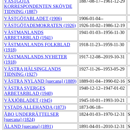
VÄSTGÖTA
1887-08-17--1961-12-29
KORRESPONDENTEN SKÖVDE
TIDNING (1887)
VÄSTGÖTABLADET (1906)
1906-01-04--
VÄSTGÖTADEMOKRATEN (1926)
1926-10-02--1986-12-19
VÄSTMANLANDS
1941-01-03--1956-11-30
ARBETARBLAD (1941)
VÄSTMANLANDS FOLKBLAD
1918-11-23--1959-11-30
(1918)
VÄSTMANLANDS NYHETER
1917-12-08--2019-10-31
(1918)
VÄSTRA HÄLSINGLANDS
1927-11-26--1953-05-29
TIDNING (1927)
VÄSTRA NYLAND [suecana] (1889)
1889-01-04--1990-02-16
S
VÄSTRA SVERGES
1940-12-12--1947-01-02
ARBETARBLAD (1940)
VÄXJÖBLADET (1945)
1945-10-01--1993-10-21
YSTADS ALLEHANDA (1873)
1873-06-18--
ÅBO UNDERRÄTTELSER
1824-01-03--1970-12-31
S
[suecana] (1824)
ÅLAND [suecana] (1891)
1891-04-01--2010-12-31
S