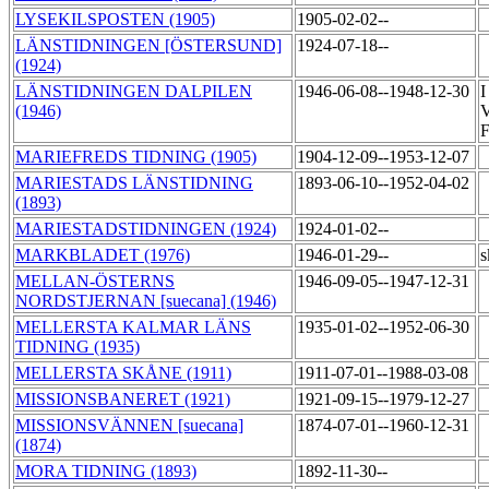
LYSEKILSPOSTEN (1905)
1905-02-02--
LÄNSTIDNINGEN [ÖSTERSUND]
1924-07-18--
(1924)
LÄNSTIDNINGEN DALPILEN
1946-06-08--1948-12-30
I
(1946)
V
F
MARIEFREDS TIDNING (1905)
1904-12-09--1953-12-07
MARIESTADS LÄNSTIDNING
1893-06-10--1952-04-02
(1893)
MARIESTADSTIDNINGEN (1924)
1924-01-02--
MARKBLADET (1976)
1946-01-29--
s
MELLAN-ÖSTERNS
1946-09-05--1947-12-31
NORDSTJERNAN [suecana] (1946)
MELLERSTA KALMAR LÄNS
1935-01-02--1952-06-30
TIDNING (1935)
MELLERSTA SKÅNE (1911)
1911-07-01--1988-03-08
MISSIONSBANERET (1921)
1921-09-15--1979-12-27
MISSIONSVÄNNEN [suecana]
1874-07-01--1960-12-31
(1874)
MORA TIDNING (1893)
1892-11-30--