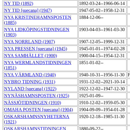
NY TID (1892)
1892-03-24--1966-06-14
NY TID [suecana] (1947)
1947-05-02--1958-12-31
NYA KRISTINEHAMNSPOSTEN
1884-12-06--
(1885)
NYA LIDKÖPINGSTIDNINGEN
1903-04-03--1961-03-30
(1903)
NYA NORRLAND (1907)
1907-12-05--1999-12-31
NYA PRESSEN [suecana] (1945)
1945-01-01--1974-02-28
NYA SAMHÄLLET (1900)
1900-04-15--1954-12-31
NYA WERMLANDSTIDNINGEN
1851-01-02--
(1851)
NYA VÄRMLAND (1940)
1940-10-31--1956-11-30
F
NYBRO TIDNING (1931)
1931-12-02--2021-10-14
NYLAND [suecana] (1922)
1922-12-02--1947-12-30
NYNÄSHAMNSPOSTEN (1925)
1925-01-09--
NÄSSJÖTIDNINGEN (1910)
1910-12-02--1959-05-30
OMAHA POSTEN [suecana] (1904)
1904-09-09--1954-01-28
OSKARSHAMNSNYHETERNA
1920-12-18--1985-11-30
(1921)
OSKARSHAMNSTIDNINGEN
1880-09-22--