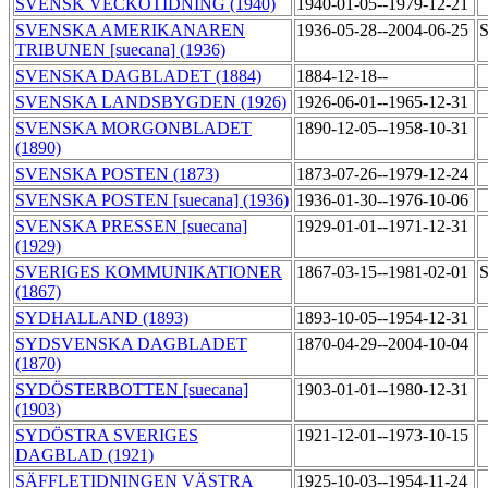
SVENSK VECKOTIDNING (1940)
1940-01-05--1979-12-21
SVENSKA AMERIKANAREN
1936-05-28--2004-06-25
S
TRIBUNEN [suecana] (1936)
SVENSKA DAGBLADET (1884)
1884-12-18--
SVENSKA LANDSBYGDEN (1926)
1926-06-01--1965-12-31
SVENSKA MORGONBLADET
1890-12-05--1958-10-31
(1890)
SVENSKA POSTEN (1873)
1873-07-26--1979-12-24
SVENSKA POSTEN [suecana] (1936)
1936-01-30--1976-10-06
SVENSKA PRESSEN [suecana]
1929-01-01--1971-12-31
(1929)
SVERIGES KOMMUNIKATIONER
1867-03-15--1981-02-01
S
(1867)
SYDHALLAND (1893)
1893-10-05--1954-12-31
SYDSVENSKA DAGBLADET
1870-04-29--2004-10-04
(1870)
SYDÖSTERBOTTEN [suecana]
1903-01-01--1980-12-31
(1903)
SYDÖSTRA SVERIGES
1921-12-01--1973-10-15
DAGBLAD (1921)
SÄFFLETIDNINGEN VÄSTRA
1925-10-03--1954-11-24