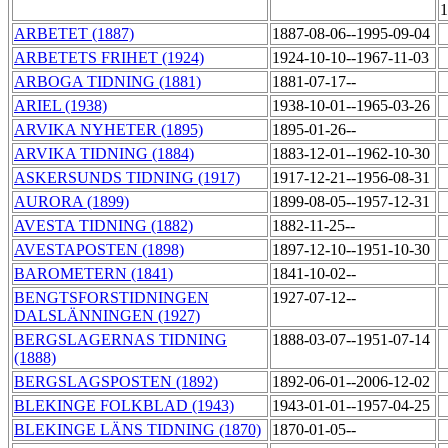
1
ARBETET (1887)
1887-08-06--1995-09-04
ARBETETS FRIHET (1924)
1924-10-10--1967-11-03
ARBOGA TIDNING (1881)
1881-07-17--
ARIEL (1938)
1938-10-01--1965-03-26
ARVIKA NYHETER (1895)
1895-01-26--
ARVIKA TIDNING (1884)
1883-12-01--1962-10-30
ASKERSUNDS TIDNING (1917)
1917-12-21--1956-08-31
AURORA (1899)
1899-08-05--1957-12-31
AVESTA TIDNING (1882)
1882-11-25--
AVESTAPOSTEN (1898)
1897-12-10--1951-10-30
BAROMETERN (1841)
1841-10-02--
BENGTSFORSTIDNINGEN
1927-07-12--
DALSLÄNNINGEN (1927)
BERGSLAGERNAS TIDNING
1888-03-07--1951-07-14
(1888)
BERGSLAGSPOSTEN (1892)
1892-06-01--2006-12-02
BLEKINGE FOLKBLAD (1943)
1943-01-01--1957-04-25
BLEKINGE LÄNS TIDNING (1870)
1870-01-05--