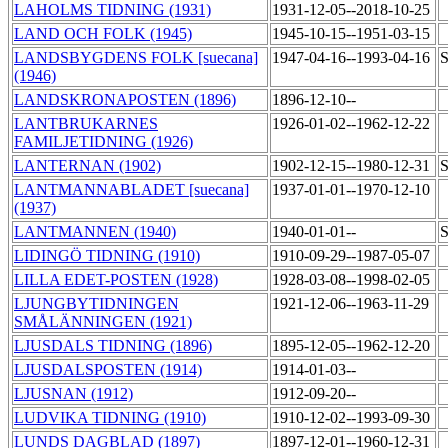
LAHOLMS TIDNING (1931)
1931-12-05--2018-10-25
LAND OCH FOLK (1945)
1945-10-15--1951-03-15
LANDSBYGDENS FOLK [suecana]
1947-04-16--1993-04-16
S
(1946)
LANDSKRONAPOSTEN (1896)
1896-12-10--
LANTBRUKARNES
1926-01-02--1962-12-22
FAMILJETIDNING (1926)
LANTERNAN (1902)
1902-12-15--1980-12-31
S
LANTMANNABLADET [suecana]
1937-01-01--1970-12-10
(1937)
LANTMANNEN (1940)
1940-01-01--
S
LIDINGÖ TIDNING (1910)
1910-09-29--1987-05-07
LILLA EDET-POSTEN (1928)
1928-03-08--1998-02-05
LJUNGBYTIDNINGEN
1921-12-06--1963-11-29
SMÅLÄNNINGEN (1921)
LJUSDALS TIDNING (1896)
1895-12-05--1962-12-20
LJUSDALSPOSTEN (1914)
1914-01-03--
LJUSNAN (1912)
1912-09-20--
LUDVIKA TIDNING (1910)
1910-12-02--1993-09-30
LUNDS DAGBLAD (1897)
1897-12-01--1960-12-31