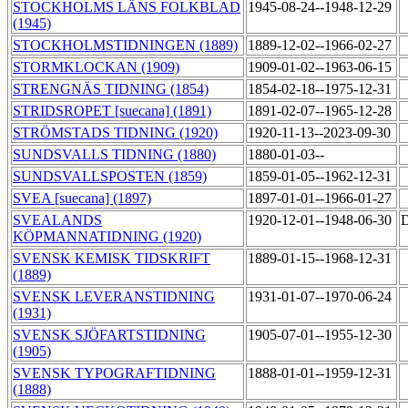
STOCKHOLMS LÄNS FOLKBLAD
1945-08-24--1948-12-29
(1945)
STOCKHOLMSTIDNINGEN (1889)
1889-12-02--1966-02-27
STORMKLOCKAN (1909)
1909-01-02--1963-06-15
STRENGNÄS TIDNING (1854)
1854-02-18--1975-12-31
STRIDSROPET [suecana] (1891)
1891-02-07--1965-12-28
STRÖMSTADS TIDNING (1920)
1920-11-13--2023-09-30
SUNDSVALLS TIDNING (1880)
1880-01-03--
SUNDSVALLSPOSTEN (1859)
1859-01-05--1962-12-31
SVEA [suecana] (1897)
1897-01-01--1966-01-27
SVEALANDS
1920-12-01--1948-06-30
D
KÖPMANNATIDNING (1920)
SVENSK KEMISK TIDSKRIFT
1889-01-15--1968-12-31
(1889)
SVENSK LEVERANSTIDNING
1931-01-07--1970-06-24
(1931)
SVENSK SJÖFARTSTIDNING
1905-07-01--1955-12-30
(1905)
SVENSK TYPOGRAFTIDNING
1888-01-01--1959-12-31
(1888)