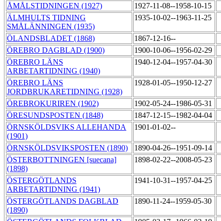
ÅMÅLSTIDNINGEN (1927)
1927-11-08--1958-10-15
ÄLMHULTS TIDNING
1935-10-02--1963-11-25
SMÅLÄNNINGEN (1935)
ÖLANDSBLADET (1868)
1867-12-16--
ÖREBRO DAGBLAD (1900)
1900-10-06--1956-02-29
ÖREBRO LÄNS
1940-12-04--1957-04-30
ARBETARTIDNING (1940)
ÖREBRO LÄNS
1928-01-05--1950-12-27
JORDBRUKARETIDNING (1928)
ÖREBROKURIREN (1902)
1902-05-24--1986-05-31
ÖRESUNDSPOSTEN (1848)
1847-12-15--1982-04-04
ÖRNSKÖLDSVIKS ALLEHANDA
1901-01-02--
(1901)
ÖRNSKÖLDSVIKSPOSTEN (1890)
1890-04-26--1951-09-14
ÖSTERBOTTNINGEN [suecana]
1898-02-22--2008-05-23
(1898)
ÖSTERGÖTLANDS
1941-10-31--1957-04-25
ARBETARTIDNING (1941)
ÖSTERGÖTLANDS DAGBLAD
1890-11-24--1959-05-30
(1890)