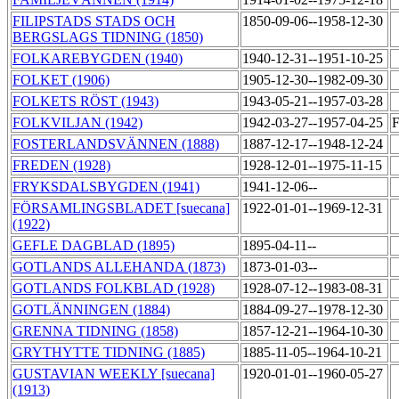
FILIPSTADS STADS OCH
1850-09-06--1958-12-30
BERGSLAGS TIDNING (1850)
FOLKAREBYGDEN (1940)
1940-12-31--1951-10-25
FOLKET (1906)
1905-12-30--1982-09-30
FOLKETS RÖST (1943)
1943-05-21--1957-03-28
FOLKVILJAN (1942)
1942-03-27--1957-04-25
F
FOSTERLANDSVÄNNEN (1888)
1887-12-17--1948-12-24
FREDEN (1928)
1928-12-01--1975-11-15
FRYKSDALSBYGDEN (1941)
1941-12-06--
FÖRSAMLINGSBLADET [suecana]
1922-01-01--1969-12-31
(1922)
GEFLE DAGBLAD (1895)
1895-04-11--
GOTLANDS ALLEHANDA (1873)
1873-01-03--
GOTLANDS FOLKBLAD (1928)
1928-07-12--1983-08-31
GOTLÄNNINGEN (1884)
1884-09-27--1978-12-30
GRENNA TIDNING (1858)
1857-12-21--1964-10-30
GRYTHYTTE TIDNING (1885)
1885-11-05--1964-10-21
GUSTAVIAN WEEKLY [suecana]
1920-01-01--1960-05-27
(1913)