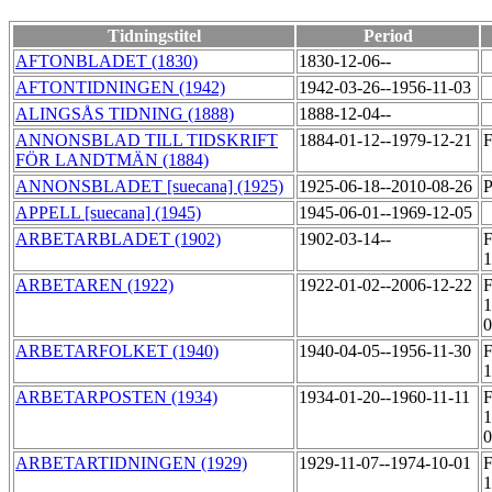
Tidningstitel
Period
AFTONBLADET (1830)
1830-12-06--
AFTONTIDNINGEN (1942)
1942-03-26--1956-11-03
ALINGSÅS TIDNING (1888)
1888-12-04--
ANNONSBLAD TILL TIDSKRIFT
1884-01-12--1979-12-21
FÖR LANDTMÄN (1884)
ANNONSBLADET [suecana] (1925)
1925-06-18--2010-08-26
P
APPELL [suecana] (1945)
1945-06-01--1969-12-05
ARBETARBLADET (1902)
1902-03-14--
F
ARBETAREN (1922)
1922-01-02--2006-12-22
F
1
0
ARBETARFOLKET (1940)
1940-04-05--1956-11-30
F
1
ARBETARPOSTEN (1934)
1934-01-20--1960-11-11
F
1
0
ARBETARTIDNINGEN (1929)
1929-11-07--1974-10-01
F
1