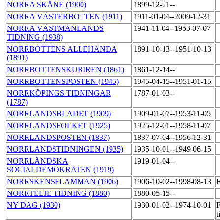
NORRA SKÅNE (1900)
1899-12-21--
NORRA VÄSTERBOTTEN (1911)
1911-01-04--2009-12-31
NORRA VÄSTMANLANDS
1941-11-04--1953-07-07
TIDNING (1938)
NORRBOTTENS ALLEHANDA
1891-10-13--1951-10-13
(1891)
NORRBOTTENSKURIREN (1861)
1861-12-14--
NORRBOTTENSPOSTEN (1945)
1945-04-15--1951-01-15
NORRKÖPINGS TIDNINGAR
1787-01-03--
(1787)
NORRLANDSBLADET (1909)
1909-01-07--1953-11-05
NORRLANDSFOLKET (1925)
1925-12-01--1958-11-07
NORRLANDSPOSTEN (1837)
1837-07-04--1956-12-31
NORRLANDSTIDNINGEN (1935)
1935-10-01--1949-06-15
NORRLÄNDSKA
1919-01-04--
SOCIALDEMOKRATEN (1919)
NORRSKENSFLAMMAN (1906)
1906-10-02--1998-08-13
F
NORRTELJE TIDNING (1880)
1880-05-15--
NY DAG (1930)
1930-01-02--1974-10-01
F
t