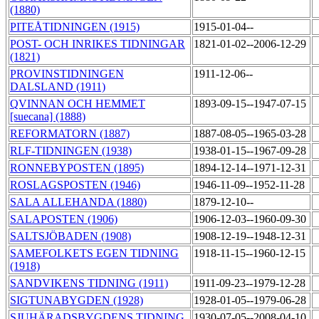
(1880)
PITEÅTIDNINGEN (1915)
1915-01-04--
POST- OCH INRIKES TIDNINGAR
1821-01-02--2006-12-29
(1821)
PROVINSTIDNINGEN
1911-12-06--
DALSLAND (1911)
QVINNAN OCH HEMMET
1893-09-15--1947-07-15
[suecana] (1888)
REFORMATORN (1887)
1887-08-05--1965-03-28
RLF-TIDNINGEN (1938)
1938-01-15--1967-09-28
RONNEBYPOSTEN (1895)
1894-12-14--1971-12-31
ROSLAGSPOSTEN (1946)
1946-11-09--1952-11-28
SALA ALLEHANDA (1880)
1879-12-10--
SALAPOSTEN (1906)
1906-12-03--1960-09-30
SALTSJÖBADEN (1908)
1908-12-19--1948-12-31
SAMEFOLKETS EGEN TIDNING
1918-11-15--1960-12-15
(1918)
SANDVIKENS TIDNING (1911)
1911-09-23--1979-12-28
SIGTUNABYGDEN (1928)
1928-01-05--1979-06-28
SJUHÄRADSBYGDENS TIDNING
1930-07-05--2008-04-10