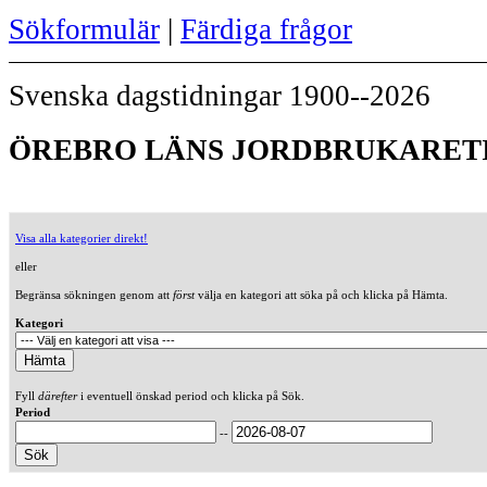
Sökformulär
|
Färdiga frågor
Svenska dagstidningar 1900--2026
ÖREBRO LÄNS JORDBRUKARETID
Visa alla kategorier direkt!
eller
Begränsa sökningen genom att
först
välja en kategori att söka på och klicka på Hämta.
Kategori
Fyll
därefter
i eventuell önskad period och klicka på Sök.
Period
--