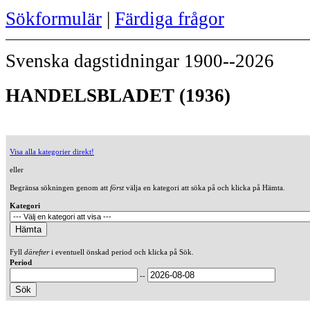
Sökformulär
|
Färdiga frågor
Svenska dagstidningar 1900--2026
HANDELSBLADET (1936)
Visa alla kategorier direkt!
eller
Begränsa sökningen genom att
först
välja en kategori att söka på och klicka på Hämta.
Kategori
Fyll
därefter
i eventuell önskad period och klicka på Sök.
Period
--