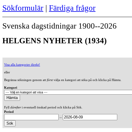
Sökformulär
|
Färdiga frågor
Svenska dagstidningar 1900--2026
HELGENS NYHETER (1934)
Visa alla kategorier direkt!
eller
Begränsa sökningen genom att
först
välja en kategori att söka på och klicka på Hämta.
Kategori
Fyll
därefter
i eventuell önskad period och klicka på Sök.
Period
--