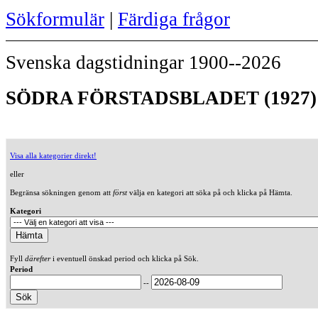
Sökformulär
|
Färdiga frågor
Svenska dagstidningar 1900--2026
SÖDRA FÖRSTADSBLADET (1927)
Visa alla kategorier direkt!
eller
Begränsa sökningen genom att
först
välja en kategori att söka på och klicka på Hämta.
Kategori
Fyll
därefter
i eventuell önskad period och klicka på Sök.
Period
--