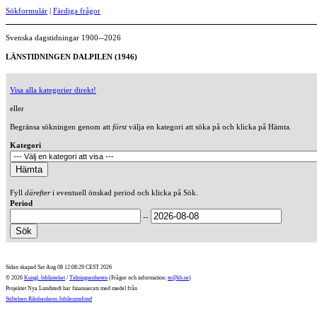
Sökformulär
|
Färdiga frågor
Svenska dagstidningar 1900--2026
LÄNSTIDNINGEN DALPILEN (1946)
Visa alla kategorier direkt!
eller
Begränsa sökningen genom att
först
välja en kategori att söka på och klicka på Hämta.
Kategori
Fyll
därefter
i eventuell önskad period och klicka på Sök.
Period
--
Sidan skapad Sat Aug 08 12:08:29 CEST 2026
© 2026
Kungl. biblioteket
/
Tidningsenheten
(Frågor och information:
te@kb.se
)
Projektet Nya Lundstedt har finansierats med medel från
Stiftelsen Riksbankens Jubileumsfond