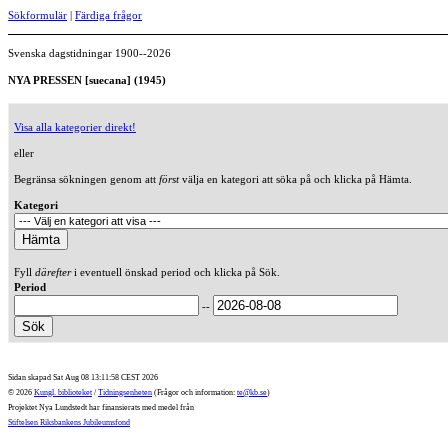
Sökformulär
|
Färdiga frågor
Svenska dagstidningar 1900--2026
NYA PRESSEN [suecana] (1945)
Visa alla kategorier direkt!
eller
Begränsa sökningen genom att
först
välja en kategori att söka på och klicka på Hämta.
Kategori
Fyll
därefter
i eventuell önskad period och klicka på Sök.
Period
--
Sidan skapad Sat Aug 08 13:11:58 CEST 2026
© 2026
Kungl. biblioteket
/
Tidningsenheten
(Frågor och information:
te@kb.se
)
Projektet Nya Lundstedt har finansierats med medel från
Stiftelsen Riksbankens Jubileumsfond