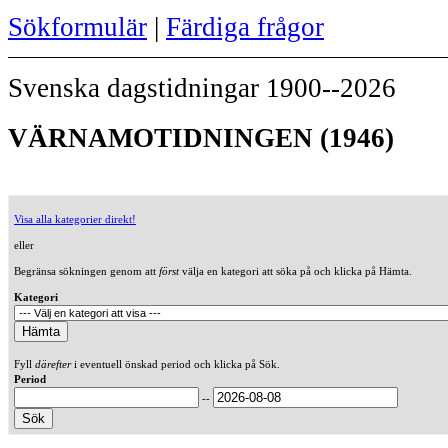
Sökformulär
|
Färdiga frågor
Svenska dagstidningar 1900--2026
VÄRNAMOTIDNINGEN (1946)
Visa alla kategorier direkt!
eller
Begränsa sökningen genom att
först
välja en kategori att söka på och klicka på Hämta.
Kategori
Fyll
därefter
i eventuell önskad period och klicka på Sök.
Period
--