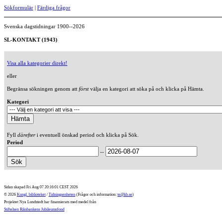
Sökformulär
|
Färdiga frågor
Svenska dagstidningar 1900--2026
SL-KONTAKT (1943)
Visa alla kategorier direkt!
eller
Begränsa sökningen genom att
först
välja en kategori att söka på och klicka på Hämta.
Kategori
Fyll
därefter
i eventuell önskad period och klicka på Sök.
Period
--
Sidan skapad Fri Aug 07 20:16:01 CEST 2026
© 2026
Kungl. biblioteket
/
Tidningsenheten
(Frågor och information:
te@kb.se
)
Projektet Nya Lundstedt har finansierats med medel från
Stiftelsen Riksbankens Jubileumsfond