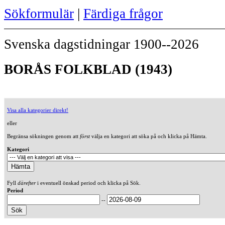
Sökformulär
|
Färdiga frågor
Svenska dagstidningar 1900--2026
BORÅS FOLKBLAD (1943)
Visa alla kategorier direkt!
eller
Begränsa sökningen genom att
först
välja en kategori att söka på och klicka på Hämta.
Kategori
Fyll
därefter
i eventuell önskad period och klicka på Sök.
Period
--