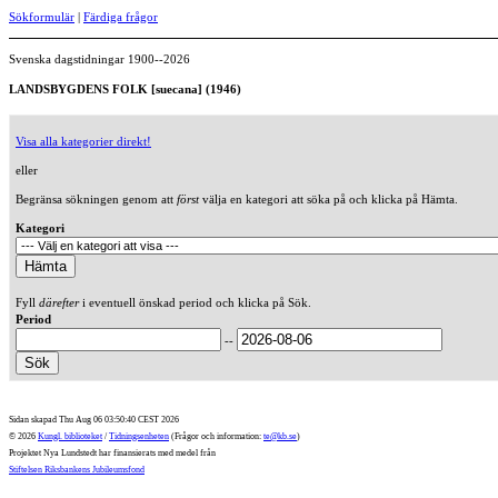
Sökformulär
|
Färdiga frågor
Svenska dagstidningar 1900--2026
LANDSBYGDENS FOLK [suecana] (1946)
Visa alla kategorier direkt!
eller
Begränsa sökningen genom att
först
välja en kategori att söka på och klicka på Hämta.
Kategori
Fyll
därefter
i eventuell önskad period och klicka på Sök.
Period
--
Sidan skapad Thu Aug 06 03:50:40 CEST 2026
© 2026
Kungl. biblioteket
/
Tidningsenheten
(Frågor och information:
te@kb.se
)
Projektet Nya Lundstedt har finansierats med medel från
Stiftelsen Riksbankens Jubileumsfond