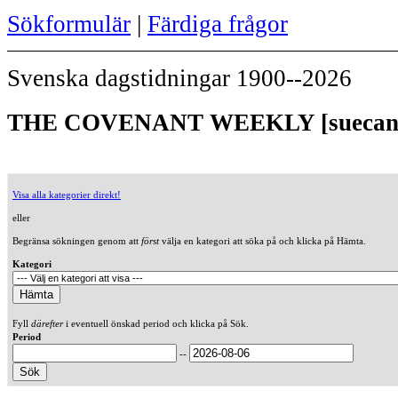
Sökformulär
|
Färdiga frågor
Svenska dagstidningar 1900--2026
THE COVENANT WEEKLY [suecana]
Visa alla kategorier direkt!
eller
Begränsa sökningen genom att
först
välja en kategori att söka på och klicka på Hämta.
Kategori
Fyll
därefter
i eventuell önskad period och klicka på Sök.
Period
--