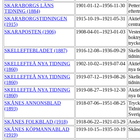
SKARABORGS LÄNS
1901-01-12--1956-11-30
Pette
TIDNING (1884)
efter
SKARABORGSTIDNINGEN
1915-10-19--1921-05-31
Aktie
(1915)
centr
SKARAPOSTEN (1906)
1908-04-01--1923-01-03
Veste
boktr
tryck
SKELLEFTEBLADET (1887)
1916-12-08--1936-09-29
Skell
tidni
SKELLEFTEÅ NYA TIDNING
1902-10-02--1919-07-04
Aktie
(1860)
nya t
SKELLEFTEÅ NYA TIDNING
1919-07-12--1919-08-26
Skell
(1860)
tidni
SKELLEFTEÅ NYA TIDNING
1919-08-27--1919-12-30
Aktie
(1860)
nya t
SKÅNES ANNONSBLAD
1918-07-06--1951-08-25
Tryck
(1893)
Tidni
Sveri
SKÅNES FOLKBLAD (1918)
1918-06-22--1921-03-29
Ander
SKÅNES KÖPMANNABLAD
1919-10-15--1935-10-19
Skåne
(1919)