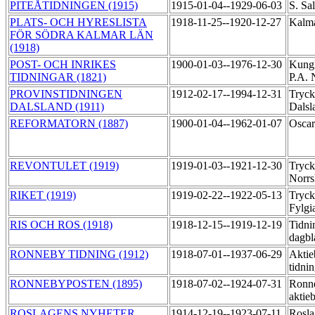
PITEÅTIDNINGEN (1915)
1915-01-04--1929-06-03
S. Sa
PLATS- OCH HYRESLISTA
1918-11-25--1920-12-27
Kalma
FÖR SÖDRA KALMAR LÄN
(1918)
POST- OCH INRIKES
1900-01-03--1976-12-30
Kungl
TIDNINGAR (1821)
P.A. 
PROVINSTIDNINGEN
1912-02-17--1994-12-31
Tryck
DALSLAND (1911)
Dalsl
REFORMATORN (1887)
1900-01-04--1962-01-07
Oscar
REVONTULET (1919)
1919-01-03--1921-12-30
Tryck
Norrs
RIKET (1919)
1919-02-22--1922-05-13
Tryck
Fylgi
RIS OCH ROS (1918)
1918-12-15--1919-12-19
Tidni
dagb
RONNEBY TIDNING (1912)
1918-07-01--1937-06-29
Aktie
tidni
RONNEBYPOSTEN (1895)
1918-07-02--1924-07-31
Ronne
aktie
ROSLAGENS NYHETER
1914-12-19--1923-07-11
Rosla