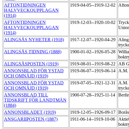
AFTONTIDNINGEN
1919-04-05--1919-12-02
Afton
HALVVECKOUPPLAGAN
(1914)
AFTONTIDNINGEN
1919-12-03--1920-10-02
Tryck
HALVVECKOUPPLAGAN
Unio
(1914)
ALINGSÅS NYHETER (1918)
1917-12-07--1920-04-29
Aling
tryck
ALINGSÅS TIDNING (1888)
1900-01-02--1926-05-28
Willi
boktr
ALINGSÅSPOSTEN (1919)
1919-08-01--1919-08-22
AB Gö
ANNONSBLAD FÖR YSTAD
1919-06-07--1919-06-14
A.M. 
OCH OMNÄJD (1919)
ANNONSBLAD FÖR YSTAD
1919-07-05--1921-12-31
A.M. 
OCH OMNÄJD (1919)
tryck
ANNONSBLAD TILL
1900-07-28--1925-11-14
Berli
TIDSKRIFT FÖR LANDTMÄN
(1884)
ANNONSBLADET (1919)
1919-12-05--1926-09-17
Borås
ANSGARIIPOSTEN (1887)
1911-06-14--1919-10-06
Aktie
boktr