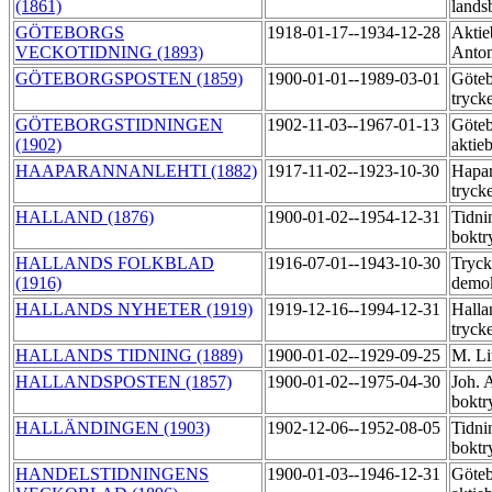
(1861)
lands
GÖTEBORGS
1918-01-17--1934-12-28
Aktie
VECKOTIDNING (1893)
Anton
GÖTEBORGSPOSTEN (1859)
1900-01-01--1989-03-01
Göteb
tryck
GÖTEBORGSTIDNINGEN
1902-11-03--1967-01-13
Göteb
(1902)
aktie
HAAPARANNANLEHTI (1882)
1917-11-02--1923-10-30
Hapar
tryck
HALLAND (1876)
1900-01-02--1954-12-31
Tidni
boktr
HALLANDS FOLKBLAD
1916-07-01--1943-10-30
Tryck
(1916)
demo
HALLANDS NYHETER (1919)
1919-12-16--1994-12-31
Halla
tryck
HALLANDS TIDNING (1889)
1900-01-02--1929-09-25
M. Li
HALLANDSPOSTEN (1857)
1900-01-02--1975-04-30
Joh. 
boktr
HALLÄNDINGEN (1903)
1902-12-06--1952-08-05
Tidni
boktr
HANDELSTIDNINGENS
1900-01-03--1946-12-31
Göteb