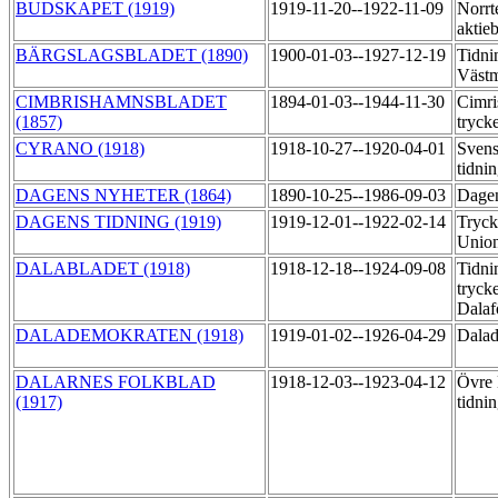
BUDSKAPET (1919)
1919-11-20--1922-11-09
Norrte
aktie
BÄRGSLAGSBLADET (1890)
1900-01-03--1927-12-19
Tidni
Västm
CIMBRISHAMNSBLADET
1894-01-03--1944-11-30
Cimri
(1857)
tryck
CYRANO (1918)
1918-10-27--1920-04-01
Svens
tidni
DAGENS NYHETER (1864)
1890-10-25--1986-09-03
Dagen
DAGENS TIDNING (1919)
1919-12-01--1922-02-14
Tryck
Unio
DALABLADET (1918)
1918-12-18--1924-09-08
Tidni
tryck
Dalaf
DALADEMOKRATEN (1918)
1919-01-02--1926-04-29
Dalad
DALARNES FOLKBLAD
1918-12-03--1923-04-12
Övre 
(1917)
tidni