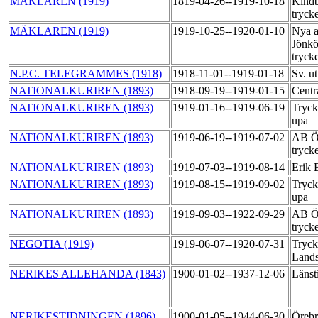
MÄKLAREN (1919)
1819-04-26--1919-10-18
Kindb
tryck
MÄKLAREN (1919)
1919-10-25--1920-01-10
Nya a
Jönkö
tryck
N.P.C. TELEGRAMMES (1918)
1918-11-01--1919-01-18
Sv. u
NATIONALKURIREN (1893)
1918-09-19--1919-01-15
Centr
NATIONALKURIREN (1893)
1919-01-16--1919-06-19
Tryck
upa
NATIONALKURIREN (1893)
1919-06-19--1919-07-02
AB Ör
tryck
NATIONALKURIREN (1893)
1919-07-03--1919-08-14
Erik 
NATIONALKURIREN (1893)
1919-08-15--1919-09-02
Tryck
upa
NATIONALKURIREN (1893)
1919-09-03--1922-09-29
AB Ör
tryck
NEGOTIA (1919)
1919-06-07--1920-07-31
Tryck
Lands
NERIKES ALLEHANDA (1843)
1900-01-02--1937-12-06
Länst
NERIKESTIDNINGEN (1896)
1900-01-05--1944-06-30
Örebr