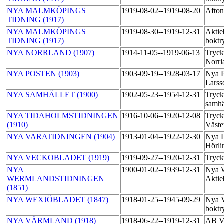
NYA MALMKÖPINGS
1919-08-02--1919-08-20
Afton
TIDNING (1917)
NYA MALMKÖPINGS
1919-08-30--1919-12-31
Aktie
TIDNING (1917)
boktr
NYA NORRLAND (1907)
1914-11-05--1919-06-13
Tryck
Norr
NYA POSTEN (1903)
1903-09-19--1928-03-17
Nya P
Larss
NYA SAMHÄLLET (1900)
1902-05-23--1954-12-31
Tryck
samhä
NYA TIDAHOLMSTIDNINGEN
1916-10-06--1920-12-08
Tryck
(1910)
Väste
NYA VARATIDNINGEN (1904)
1913-01-04--1922-12-30
Nya L
Hörli
NYA VECKOBLADET (1919)
1919-09-27--1920-12-31
Tryck
NYA
1900-01-02--1939-12-31
Nya W
WERMLANDSTIDNINGEN
Aktie
(1851)
NYA WEXJÖBLADET (1847)
1918-01-25--1945-09-29
Nya V
boktr
NYA VÄRMLAND (1918)
1918-06-22--1919-12-31
AB Vä