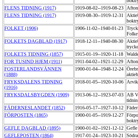
boktr
FLENS TIDNING (1917)
1919-08-02--1919-08-23
Afton
FLENS TIDNING (1917)
1919-08-30--1919-12-31
Aktie
boktr
FOLKET (1906)
1906-11-02--1940-01-23
Tryck
Folke
FOLKETS DAGBLAD (1917)
1918-12-11--1940-08-30
Aktie
tryck
FOLKETS TIDNING (1857)
1915-01-19--1920-11-18
Walde
FOR TUSIND HJEM (1911)
1911-04-02--1921-12-29
Afton
FOSTERLANDSVÄNNEN
1900-01-04--1948-12-24
Örebr
(1888)
aktie
FRYKSDALENS TIDNING
1918-01-05--1920-10-06
Arvik
(1916)
FRYKSDALSBYGDEN (1909)
1913-06-12--1923-07-03
AB Vä
tidni
FÄDERNESLANDET (1852)
1916-05-17--1927-10-12
Fäder
FÖRPOSTEN (1865)
1900-01-05--1919-12-27
Förpo
boktr
GEFLE DAGBLAD (1895)
1900-01-02--1921-12-12
Gefle
GEFLEPOSTEN (1864)
1917-01-24--1923-10-21
Södra