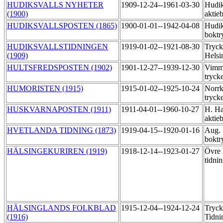
HUDIKSVALLS NYHETER
1909-12-24--1961-03-30
Hudik
(1900)
aktie
HUDIKSVALLSPOSTEN (1865)
1900-01-01--1942-04-08
Hudik
boktr
HUDIKSVALLSTIDNINGEN
1919-01-02--1921-08-30
Tryck
(1909)
Helsi
HULTSFREDSPOSTEN (1902)
1901-12-27--1939-12-30
Vimme
tryck
HUMORISTEN (1915)
1915-01-02--1925-10-24
Norrk
tryck
HUSKVARNAPOSTEN (1911)
1911-04-01--1960-10-27
H. Ha
aktie
HVETLANDA TIDNING (1873)
1919-04-15--1920-01-16
Aug. 
boktr
HÄLSINGEKURIREN (1919)
1918-12-14--1923-01-27
Övre 
tidni
HÄLSINGLANDS FOLKBLAD
1915-12-04--1924-12-24
Tryck
(1916)
Tidni