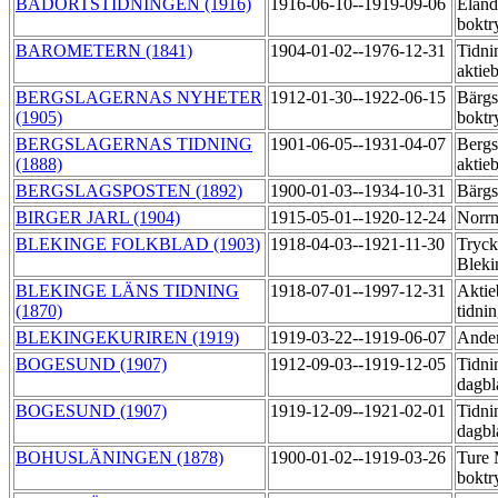
BADORTSTIDNINGEN (1916)
1916-06-10--1919-09-06
Eland
boktr
BAROMETERN (1841)
1904-01-02--1976-12-31
Tidni
aktie
BERGSLAGERNAS NYHETER
1912-01-30--1922-06-15
Bärgs
(1905)
boktr
BERGSLAGERNAS TIDNING
1901-06-05--1931-04-07
Bergs
(1888)
aktie
BERGSLAGSPOSTEN (1892)
1900-01-03--1934-10-31
Bärgs
BIRGER JARL (1904)
1915-05-01--1920-12-24
Norrm
BLEKINGE FOLKBLAD (1903)
1918-04-03--1921-11-30
Tryck
Blek
BLEKINGE LÄNS TIDNING
1918-07-01--1997-12-31
Aktie
(1870)
tidni
BLEKINGEKURIREN (1919)
1919-03-22--1919-06-07
Ander
BOGESUND (1907)
1912-09-03--1919-12-05
Tidni
dagb
BOGESUND (1907)
1919-12-09--1921-02-01
Tidni
dagbl
BOHUSLÄNINGEN (1878)
1900-01-02--1919-03-26
Ture
boktr