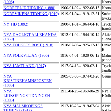
(1906)
Norrs
NORRTELJE TIDNING (1880)
1900-01-02--1922-08-15
Norrt
NORRVIKENS TIDNING (1919)
1919-01-04--1919-12-31
Ström
tryck
NY TID (1892)
1900-01-01--1964-04-10
Tryck
framå
NYA DAGLIGT ALLEHANDA
1912-01-02--1944-10-14
Aktie
(1859)
alleh
NYA FOLKETS RÖST (1918)
1918-07-06--1925-12-15
Linko
B.
NYA FOLKVILJAN (1906)
1916-04-01--1920-06-12
Malmö
pappe
NYA JÄMTLAND (1917)
1917-04-13--1920-02-11
Tryck
Jämt
NYA
1905-05-05--1974-03-20
Grund
KRISTINEHAMNSPOSTEN
(1885)
NYA
1911-04-25--1960-06-29
Nya L
LIDKÖPINGSTIDNINGEN
Hörli
(1903)
NYA MALMKÖPINGS
1917-10-23--1919-07-04
Aktie
TIDNING (1917)
boktr