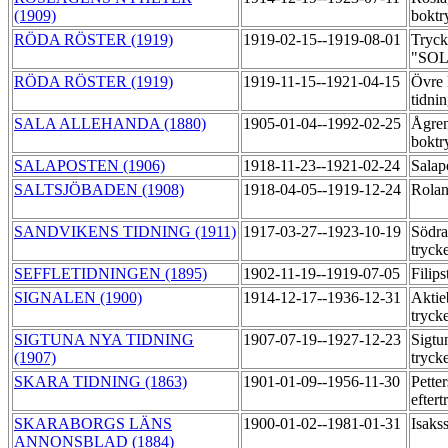
(1909)
boktr
RÖDA RÖSTER (1919)
1919-02-15--1919-08-01
Tryck
"SOL
RÖDA RÖSTER (1919)
1919-11-15--1921-04-15
Övre 
tidni
SALA ALLEHANDA (1880)
1905-01-04--1992-02-25
Ågre
boktr
SALAPOSTEN (1906)
1918-11-23--1921-02-24
Salap
SALTSJÖBADEN (1908)
1918-04-05--1919-12-24
Rolan
SANDVIKENS TIDNING (1911)
1917-03-27--1923-10-19
Södra
tryck
SEFFLETIDNINGEN (1895)
1902-11-19--1919-07-05
Filips
SIGNALEN (1900)
1914-12-17--1936-12-31
Aktie
tryck
SIGTUNA NYA TIDNING
1907-07-19--1927-12-23
Sigtu
(1907)
tryck
SKARA TIDNING (1863)
1901-01-09--1956-11-30
Pette
efter
SKARABORGS LÄNS
1900-01-02--1981-01-31
Isaks
ANNONSBLAD (1884)