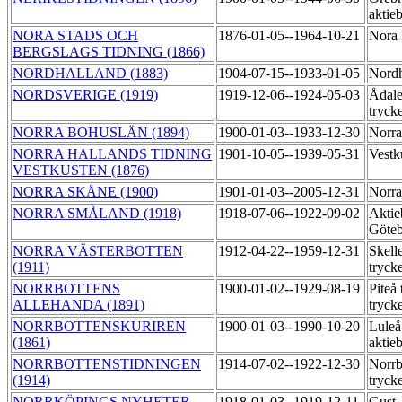
aktie
NORA STADS OCH
1876-01-05--1964-10-21
Nora 
BERGSLAGS TIDNING (1866)
NORDHALLAND (1883)
1904-07-15--1933-01-05
Nordh
NORDSVERIGE (1919)
1919-12-06--1924-05-03
Ådale
tryck
NORRA BOHUSLÄN (1894)
1900-01-03--1933-12-30
Norra
NORRA HALLANDS TIDNING
1901-10-05--1939-05-31
Vestk
VESTKUSTEN (1876)
NORRA SKÅNE (1900)
1901-01-03--2005-12-31
Norra
NORRA SMÅLAND (1918)
1918-07-06--1922-09-02
Aktie
Göteb
NORRA VÄSTERBOTTEN
1912-04-22--1959-12-31
Skell
(1911)
tryck
NORRBOTTENS
1900-01-02--1929-08-19
Piteå 
ALLEHANDA (1891)
tryck
NORRBOTTENSKURIREN
1900-01-03--1990-10-20
Luleå
(1861)
aktie
NORRBOTTENSTIDNINGEN
1914-07-02--1922-12-30
Norrb
(1914)
tryck
NORRKÖPINGS NYHETER
1918-01-03--1919-12-11
Gust.