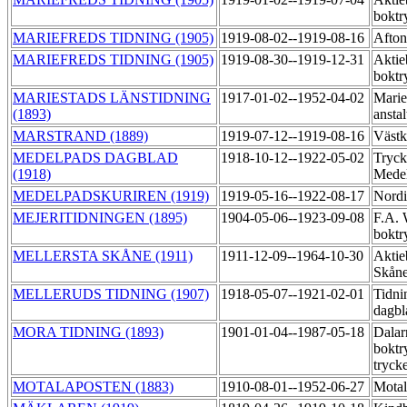
boktr
MARIEFREDS TIDNING (1905)
1919-08-02--1919-08-16
Afton
MARIEFREDS TIDNING (1905)
1919-08-30--1919-12-31
Aktie
boktr
MARIESTADS LÄNSTIDNING
1917-01-02--1952-04-02
Marie
(1893)
ansta
MARSTRAND (1889)
1919-07-12--1919-08-16
Västk
MEDELPADS DAGBLAD
1918-10-12--1922-05-02
Tryck
(1918)
Mede
MEDELPADSKURIREN (1919)
1919-05-16--1922-08-17
Nordi
MEJERITIDNINGEN (1895)
1904-05-06--1923-09-08
F.A. 
boktr
MELLERSTA SKÅNE (1911)
1911-12-09--1964-10-30
Aktie
Skåne
MELLERUDS TIDNING (1907)
1918-05-07--1921-02-01
Tidni
dagbl
MORA TIDNING (1893)
1901-01-04--1987-05-18
Dalar
boktr
tryck
MOTALAPOSTEN (1883)
1910-08-01--1952-06-27
Motal