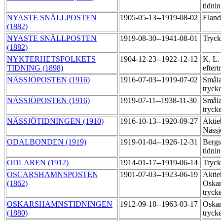
tidni
NYASTE SNÄLLPOSTEN
1905-05-13--1919-08-02
Eland
(1882)
NYASTE SNÄLLPOSTEN
1919-08-30--1941-08-01
Tryck
(1882)
NYKTERHETSFOLKETS
1904-12-23--1922-12-12
K. L.
TIDNING (1898)
efter
NÄSSJÖPOSTEN (1916)
1916-07-03--1919-07-02
Småla
tryck
NÄSSJÖPOSTEN (1916)
1919-07-11--1938-11-30
Småla
tryck
NÄSSJÖTIDNINGEN (1910)
1916-10-13--1920-09-27
Aktie
Nässj
ODALBONDEN (1919)
1919-01-04--1926-12-31
Bergs
tidni
ODLAREN (1912)
1914-01-17--1919-06-14
Tryck
OSCARSHAMNSPOSTEN
1901-07-03--1923-06-19
Aktie
(1862)
Oskar
tryck
OSKARSHAMNSTIDNINGEN
1912-09-18--1963-03-17
Oskar
(1880)
tryck