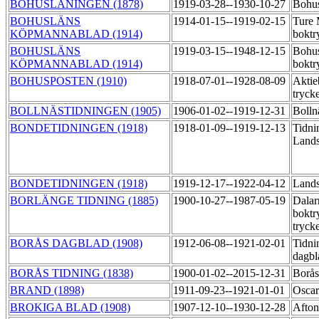
BOHUSLÄNINGEN (1878)
1919-03-28--1930-10-27
Bohus
BOHUSLÄNS
1914-01-15--1919-02-15
Ture
KÖPMANNABLAD (1914)
boktr
BOHUSLÄNS
1919-03-15--1948-12-15
Bohus
KÖPMANNABLAD (1914)
boktr
BOHUSPOSTEN (1910)
1918-07-01--1928-08-09
Aktie
tryck
BOLLNÄSTIDNINGEN (1905)
1906-01-02--1919-12-31
Bolln
BONDETIDNINGEN (1918)
1918-01-09--1919-12-13
Tidni
Lands
BONDETIDNINGEN (1918)
1919-12-17--1922-04-12
Lands
BORLÄNGE TIDNING (1885)
1900-10-27--1987-05-19
Dalar
boktr
tryck
BORÅS DAGBLAD (1908)
1912-06-08--1921-02-01
Tidni
dagb
BORÅS TIDNING (1838)
1900-01-02--2015-12-31
Borås
BRAND (1898)
1911-09-23--1921-01-01
Oscar
BROKIGA BLAD (1908)
1907-12-10--1930-12-28
Afton