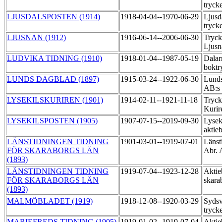
tryck
LJUSDALSPOSTEN (1914)
1918-04-04--1970-06-29
Ljusd
tryck
LJUSNAN (1912)
1916-06-14--2006-06-30
Tryck
Ljus
LUDVIKA TIDNING (1910)
1918-01-04--1987-05-19
Dalar
boktr
LUNDS DAGBLAD (1897)
1915-03-24--1922-06-30
Lunds
AB:s 
LYSEKILSKURIREN (1901)
1914-02-11--1921-11-18
Tryck
Kuri
LYSEKILSPOSTEN (1905)
1907-07-15--2019-09-30
Lysek
aktie
LÄNSTIDNINGEN TIDNING
1901-03-01--1919-07-01
Länst
FÖR SKARABORGS LÄN
Abr. 
(1893)
LÄNSTIDNINGEN TIDNING
1919-07-04--1923-12-28
Aktie
FÖR SKARABORGS LÄN
skara
(1893)
MALMÖBLADET (1919)
1918-12-08--1920-03-29
Sydsv
tryck
MARIEFREDS TIDNING (1905)
1919-01-02--1919-07-04
Aktie