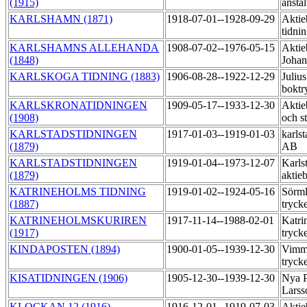
(1915)
ansta
KARLSHAMN (1871)
1918-07-01--1928-09-29
Aktie
tidni
KARLSHAMNS ALLEHANDA
1908-07-02--1976-05-15
Aktie
(1848)
Johan
KARLSKOGA TIDNING (1883)
1906-08-28--1922-12-29
Juliu
boktr
KARLSKRONATIDNINGEN
1909-05-17--1933-12-30
Aktie
(1908)
och s
KARLSTADSTIDNINGEN
1917-01-03--1919-01-03
karlst
(1879)
AB
KARLSTADSTIDNINGEN
1919-01-04--1973-12-07
Karls
(1879)
aktie
KATRINEHOLMS TIDNING
1919-01-02--1924-05-16
Sörml
(1887)
tryck
KATRINEHOLMSKURIREN
1917-11-14--1988-02-01
Katri
(1917)
tryck
KINDAPOSTEN (1894)
1900-01-05--1939-12-30
Vimme
tryck
KISATIDNINGEN (1906)
1905-12-30--1939-12-30
Nya P
Larss
KLOCKAN 12 (1916)
1916-12-01--1919-07-03
Aktie