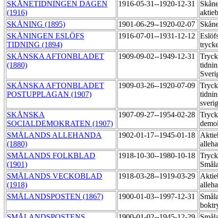
SKÅNETIDNINGEN DAGEN
1916-05-31--1920-12-31
Skåne
(1916)
aktie
SKÅNING (1895)
1901-06-29--1920-02-07
Skåne
SKÅNINGEN ESLÖFS
1916-07-01--1931-12-12
Eslöf
TIDNING (1894)
tryck
SKÅNSKA AFTONBLADET
1909-09-02--1949-12-31
Tryck
(1880)
tidni
Sveri
SKÅNSKA AFTONBLADET
1909-03-26--1920-07-09
Tryck
POSTUPPLAGAN (1907)
tidni
sveri
SKÅNSKA
1907-09-27--1954-02-28
Tryck
SOCIALDEMOKRATEN (1907)
demo
SMÅLANDS ALLEHANDA
1902-01-17--1945-01-18
Aktie
(1880)
alleh
SMÅLANDS FOLKBLAD
1918-10-30--1980-10-18
Tryck
(1901)
Smål
SMÅLANDS VECKOBLAD
1918-03-28--1919-03-29
Aktie
(1918)
alleh
SMÅLANDSPOSTEN (1867)
1900-01-03--1997-12-31
Småla
boktr
SMÅLANDSPOSTENS
1900-01-02--1945-12-29
Småla