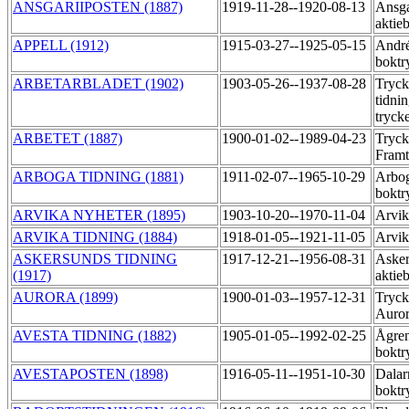
ANSGARIIPOSTEN (1887)
1919-11-28--1920-08-13
Ansga
aktie
APPELL (1912)
1915-03-27--1925-05-15
Andr
boktr
ARBETARBLADET (1902)
1903-05-26--1937-08-28
Tryck
tidni
tryck
ARBETET (1887)
1900-01-02--1989-04-23
Tryck
Fram
ARBOGA TIDNING (1881)
1911-02-07--1965-10-29
Arbo
boktr
ARVIKA NYHETER (1895)
1903-10-20--1970-11-04
Arvik
ARVIKA TIDNING (1884)
1918-01-05--1921-11-05
Arvik
ASKERSUNDS TIDNING
1917-12-21--1956-08-31
Asker
(1917)
aktie
AURORA (1899)
1900-01-03--1957-12-31
Tryck
Auror
AVESTA TIDNING (1882)
1905-01-05--1992-02-25
Ågre
boktr
AVESTAPOSTEN (1898)
1916-05-11--1951-10-30
Dalar
boktr