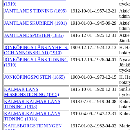
(1919)
tryck
JÄMTLANDS TIDNING (1895)
1912-10-01--1957-12-21
Aktie
tidni
JÄMTLANDSKURIREN (1901)
1918-01-03--1945-09-29
Aktie
tidni
JÄMTLANDSPOSTEN (1885)
1916-12-01--1925-12-31
Aktie
Jämtl
JÖNKÖPINGS LÄNS NYHETS-
1909-12-17--1923-12-13
H. Ha
OCH ANNONSBLAD (1910)
boktr
JÖNKÖPINGS LÄNS TIDNING
1916-12-19--1926-04-01
Nya a
(1910)
Jönkö
tryck
JÖNKÖPINGSPOSTEN (1865)
1900-01-03--1973-12-15
H. Ha
boktr
KALMAR LÄNS
1915-10-01--1920-12-31
Småla
MISSIONSTIDNING (1915)
tryck
KALMAR-KALMAR LÄNS
1918-07-01--1919-04-08
Kalma
TIDNING (1918)
boktr
KALMAR-KALMAR LÄNS
1919-04-09--1947-12-31
Kalma
TIDNING (1918)
KARLSBORGSTIDNINGEN
1917-01-02--1952-04-02
Marie