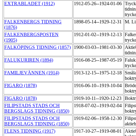
EXTRABLADET (1912)
1912-05-26--1924-01-06
Tryck
tidni
tryck
FALKENBERGS TIDNING
1898-05-14--1929-12-31
M. Li
(1876)
FALKENBERGSPOSTEN
1912-01-02--1919-12-13
Falke
(1905)
tryck
FALKÖPINGS TIDNING (1857)
1900-03-03--1981-03-30
Aktie
tidni
FALUKURIREN (1894)
1916-08-25--1987-05-19
Faluk
tryck
FAMILJEVÄNNEN (1914)
1913-12-15--1975-12-18
Småla
boktr
FIGARO (1878)
1916-06-10--1919-10-04
Bröde
boktr
FIGARO (1878)
1919-10-11--1920-12-23
Boktr
FILIPSTADS STADS OCH
1918-07-02--1919-02-04
Filip
BERGSLAGS TIDNING (1850)
boktr
FILIPSTADS STADS OCH
1919-02-06--1958-12-30
Filips
BERGSLAGS TIDNING (1850)
aktie
FLENS TIDNING (1917)
1917-10-27--1919-08-01
Aktie