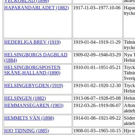
VECKOBLAD (1896)
aktie
HAPARANDABLADET (1882)
1917-11-03--1977-10-06
Hapar
tryck
HEDERLIGA BREV (1919)
1919-01-04--1919-11-29
Tidni
tryck
HELSINGBORGS DAGBLAD
1909-02-09--1946-03-29
Nya T
(1884)
Helsi
HELSINGBORGSPOSTEN
1910-01-01--1951-05-21
Tryck
SKÅNE-HALLAND (1890)
Tidni
Sveri
HELSINGEBYGDEN (1919)
1919-01-02--1920-12-30
Tryck
Helsi
HELSINGEN (1882)
1913-06-07--1928-05-08
Helsi
HEMMANSEGAREN (1903)
1912-03-26--1919-06-07
Afton
aktie
HEMMETS VÄN (1898)
1914-01-08--1921-09-22
Söder
aktie
HJO TIDNING (1885)
1908-01-03--1965-10-15
Hjo t