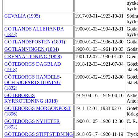
tryck
tryck
GEVALIA (1905)
1917-03-01--1923-10-31
Södra
tryck
GOTLANDS ALLEHANDA
1900-01-03--1994-12-31
Gotla
(1873)
tryck
GOTLANDSPOSTEN (1891)
1900-01-03--1936-12-30
Gotla
GOTLÄNNINGEN (1884)
1900-01-03--1961-10-03
Gotlä
GRENNA TIDNING (1858)
1901-12-07--1930-01-02
Grenn
GÖTEBORGS DAGBLAD
1918-12-03--1921-07-04
Göteb
(1918)
aktie
GÖTEBORGS HANDELS-
1900-01-02--1972-12-30
Göteb
OCH SJÖFARTSTIDNING
aktie
(1832)
GÖTEBORGS
1919-04-16--1919-04-16
Aktie
KYRKOTIDNING (1918)
Anton
GÖTEBORGS MORGONPOST
1911-12-01--1933-02-01
Göteb
(1896)
förla
GÖTEBORGS NYHETER
1900-01-05--1920-12-30
C. R.
(1892)
GÖTEBORGS STIFTSTIDNING
1918-05-17--1920-11-19
Tryck