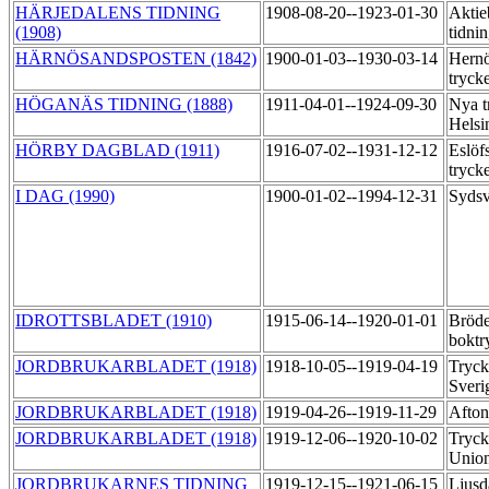
HÄRJEDALENS TIDNING
1908-08-20--1923-01-30
Aktie
(1908)
tidni
HÄRNÖSANDSPOSTEN (1842)
1900-01-03--1930-03-14
Hernö
tryck
HÖGANÄS TIDNING (1888)
1911-04-01--1924-09-30
Nya t
Helsi
HÖRBY DAGBLAD (1911)
1916-07-02--1931-12-12
Eslöf
tryck
I DAG (1990)
1900-01-02--1994-12-31
Sydsv
IDROTTSBLADET (1910)
1915-06-14--1920-01-01
Bröde
boktr
JORDBRUKARBLADET (1918)
1918-10-05--1919-04-19
Tryck
Sver
JORDBRUKARBLADET (1918)
1919-04-26--1919-11-29
Afton
JORDBRUKARBLADET (1918)
1919-12-06--1920-10-02
Tryck
Unio
JORDBRUKARNES TIDNING
1919-12-15--1921-06-15
Ljusd