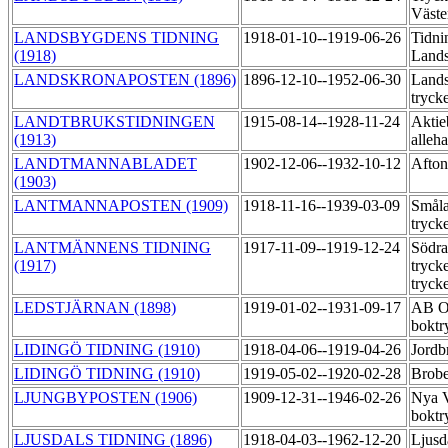
Väste
LANDSBYGDENS TIDNING
1918-01-10--1919-06-26
Tidni
(1918)
Lands
LANDSKRONAPOSTEN (1896)
1896-12-10--1952-06-30
Land
tryck
LANDTBRUKSTIDNINGEN
1915-08-14--1928-11-24
Aktie
(1913)
alleh
LANDTMANNABLADET
1902-12-06--1932-10-12
Afton
(1903)
LANTMANNAPOSTEN (1909)
1918-11-16--1939-03-09
Småla
tryck
LANTMÄNNENS TIDNING
1917-11-09--1919-12-24
Södra
(1917)
tryck
tryck
LEDSTJÄRNAN (1898)
1919-01-02--1931-09-17
AB Ot
boktr
LIDINGÖ TIDNING (1910)
1918-04-06--1919-04-26
Jordb
LIDINGÖ TIDNING (1910)
1919-05-02--1920-02-28
Brobe
LJUNGBYPOSTEN (1906)
1909-12-31--1946-02-26
Nya V
boktr
LJUSDALS TIDNING (1896)
1918-04-03--1962-12-20
Ljusd