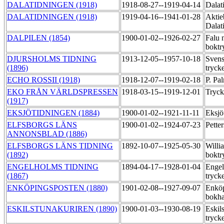
DALATIDNINGEN (1918)
1918-08-27--1919-04-14
Dalat
DALATIDNINGEN (1918)
1919-04-16--1941-01-28
Aktie
Dalat
DALPILEN (1854)
1900-01-02--1926-02-27
Falu 
boktr
DJURSHOLMS TIDNING
1913-12-05--1957-10-18
Svens
(1896)
tryck
ECHO ROSSII (1918)
1918-12-07--1919-02-18
P. Pa
EKO FRÅN VÄRLDSPRESSEN
1918-03-15--1919-12-01
Tryck
(1917)
EKSJÖTIDNINGEN (1884)
1900-01-02--1921-11-11
Eksjö
ELFSBORGS LÄNS
1900-01-02--1924-07-23
Pette
ANNONSBLAD (1886)
ELFSBORGS LÄNS TIDNING
1892-10-07--1925-05-30
Willi
(1892)
boktr
ENGELHOLMS TIDNING
1894-04-17--1928-01-04
Engel
(1867)
tryck
ENKÖPINGSPOSTEN (1880)
1901-02-08--1927-09-07
Enköp
bokha
ESKILSTUNAKURIREN (1890)
1900-01-03--1930-08-19
Eskil
tryck