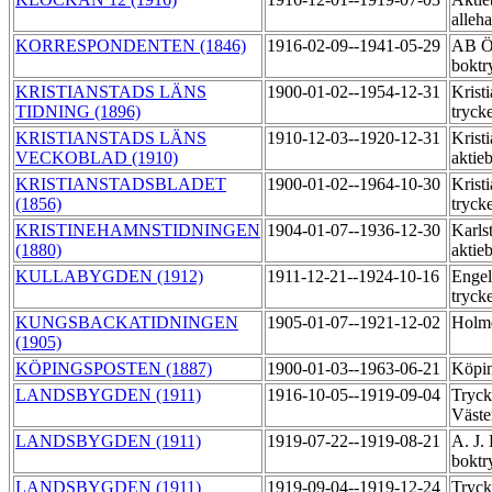
alleh
KORRESPONDENTEN (1846)
1916-02-09--1941-05-29
AB Ös
boktr
KRISTIANSTADS LÄNS
1900-01-02--1954-12-31
Kristi
TIDNING (1896)
tryck
KRISTIANSTADS LÄNS
1910-12-03--1920-12-31
Kristi
VECKOBLAD (1910)
aktie
KRISTIANSTADSBLADET
1900-01-02--1964-10-30
Krist
(1856)
tryck
KRISTINEHAMNSTIDNINGEN
1904-01-07--1936-12-30
Karls
(1880)
aktie
KULLABYGDEN (1912)
1911-12-21--1924-10-16
Engel
tryck
KUNGSBACKATIDNINGEN
1905-01-07--1921-12-02
Holmq
(1905)
KÖPINGSPOSTEN (1887)
1900-01-03--1963-06-21
Köpin
LANDSBYGDEN (1911)
1916-10-05--1919-09-04
Tryck
Väste
LANDSBYGDEN (1911)
1919-07-22--1919-08-21
A. J.
boktr
LANDSBYGDEN (1911)
1919-09-04--1919-12-24
Tryck