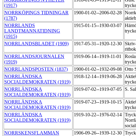
(1917)
tryck
NORRKÖPINGS TIDNINGAR
1900-01-02--2006-02-28
Norrk
(1787)
aktie
NORRLANDS
1915-01-15--1930-03-07
Härnö
LANDTMANNATIDNING
tryck
(1915)
NORRLANDSBLADET (1909)
1917-05-31--1920-12-30
Skriv
ritbo
NORRLANDSJOURNALEN
1919-06-14--1919-11-01
Rosla
(1919)
tryck
NORRLANDSPOSTEN (1837)
1900-01-02--1932-09-08
Otto 
NORRLÄNDSKA
1918-12-14--1919-06-28
Aktie
SOCIALDEMOKRATEN (1919)
tryck
NORRLÄNDSKA
1919-07-02--1919-07-05
S. Sa
SOCIALDEMOKRATEN (1919)
NORRLÄNDSKA
1919-07-23--1919-10-15
Aktie
SOCIALDEMOKRATEN (1919)
tryck
NORRLÄNDSKA
1919-10-22--1976-02-14
Tryck
SOCIALDEMOKRATEN (1919)
Norrl
socia
NORRSKENSFLAMMAN
1906-09-26--1939-12-30
Tryck