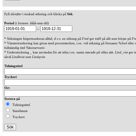
Fyll
därefter
i önskad sökning och klicka på
Sök
.
Period
(i formen: åååå-mm-dd)
--
* Sökningen högertrunkeras alltid, d.v.s. en söknng på
Fred
ger träff på allt som börjar på
Fr
* Vänstertrunkering kan göras med procenttecken, t.ex. vid sökning på förnamn
%Joel
eller 
fullständig titel
%konservativ
.
* Understrykning _ kan användas för att söka t.ex. namn stavade på olika sätt.
Lind_vist
ger t
såväl
Lindkvist
som
Lindqvist
.
Tidningstitel
Tryckeri
Ort
Sortera på
Tidningstitel
Startdatum
Tryckeri